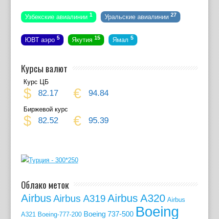
1
27
Узбекские авиалинии
Уральские авиалинии
5
15
5
ЮВТ аэро
Якутия
Ямал
Курсы валют
Курс ЦБ
$
€
82.17
94.84
Биржевой курс
$
€
82.52
95.39
Облако меток
Airbus
Airbus A320
Airbus A319
Airbus
Boeing
Boeing 737-500
A321
Boeing-777-200