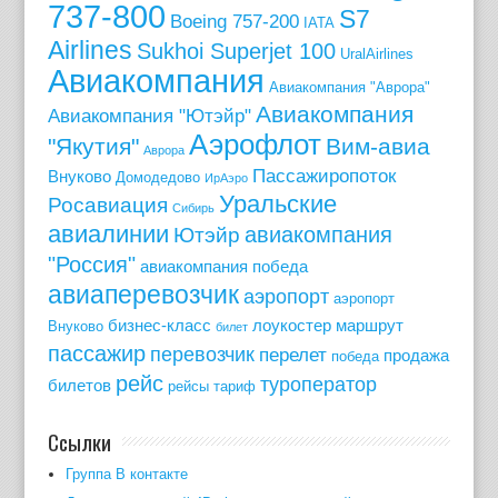
737-800
S7
Boeing 757-200
IATA
Airlines
Sukhoi Superjet 100
UralAirlines
Авиакомпания
Авиакомпания "Аврора"
Авиакомпания
Авиакомпания "Ютэйр"
Аэрофлот
"Якутия"
Вим-авиа
Аврора
Пассажиропоток
Внуково
Домодедово
ИрАэро
Уральские
Росавиация
Сибирь
авиалинии
авиакомпания
Ютэйр
"Россия"
авиакомпания победа
авиаперевозчик
аэропорт
аэропорт
бизнес-класс
лоукостер
маршрут
Внуково
билет
пассажир
перевозчик
перелет
продажа
победа
рейс
туроператор
билетов
рейсы
тариф
Ссылки
Группа В контакте