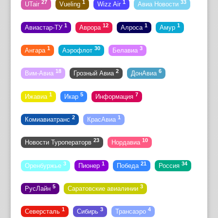
27
1
1
33
UTair
Vueling
Wizz Air
Авиа Новости
1
12
1
1
Авиастар-ТУ
Аврора
Алроса
Амур
1
30
3
Ангара
Аэрофлот
Белавиа
18
2
6
Вим-Авиа
Грозный Авиа
ДонАвиа
1
5
7
Ижавиа
Икар
Информация
2
1
Комиавиатранс
КрасАвиа
23
10
Новости Туроператорв
Нордавиа
3
1
21
34
Оренбуржье
Пионер
Победа
Россия
5
3
РусЛайн
Саратовские авиалинии
1
3
4
Северсталь
Сибирь
Трансаэро