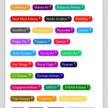
3
2
1
Lufthansa
Mahan Air
Malaysia Airlines
3
1
4
Nord Wind Airlines
Nordic Aviation
NordStar
2
1
2
4
NordWind
Norwegian
Nouvelair
Orenair
3
1
2
Pegas Fly
Pegasus
Qantas
4
1
1
Qatar Airways
Qazaq Air
Qeshm Air
11
1
2
Red Wings
Royal Flight
Ryanair
30
1
S7 Airlines
Sichuan Airlines
3
2
1
Singapore Airlines
SWISS
TABAN Airlines
2
1
3
Thai Airways
Transavia
Turkish Airlines