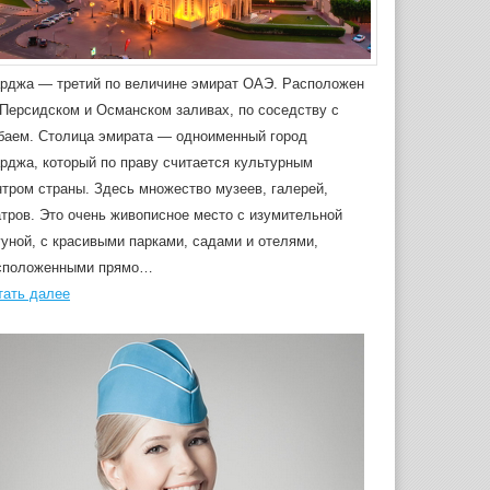
рджа — третий по величине эмират ОАЭ. Расположен
 Персидском и Османском заливах, по соседству с
баем. Столица эмирата — одноименный город
рджа, который по праву считается культурным
нтром страны. Здесь множество музеев, галерей,
атров. Это очень живописное место с изумительной
гуной, с красивыми парками, садами и отелями,
сположенными прямо…
тать далее