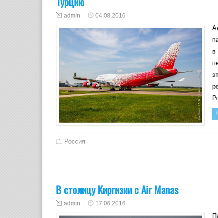
Турцию
admin
04.08.2016
А
п
в
п
э
р
Р
Россия
В столицу Киргизии с Air Manas
admin
17.06.2016
П