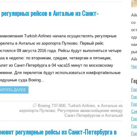
ю регулярных рейсов в Анталью из Санкт-
Ай
со
ос
виакомпания Turkish Airlines начала осуществлять регулярные
од
ерелеты в Анталью из аэропорта Пулково. Первый рейс
на
остоялся 09 августа 2016 года. Рейсы будут выполняться четыре
ры
аза в неделю: по вторникам, средам, четвергам и пятницам,
Ай
ылет из Санкт-Петербурга в 04 часа15 минут по московскому
Чи
ремени. Для перелетов будут использоваться комфортабельные
Го
оздушные суда Boeing…
Го
ЧИТАТЬ ДАЛЕЕ
Го
Го
Boeing 737-800
,
Turkish Airlines
,
в Анталью из
аэропорта Пулково
,
Регулярное авиасообщение между
Си
Санкт-Петербургом и Антальей
Го
Го
бновит регулярные рейсы из Санкт-Петербурга в
Го