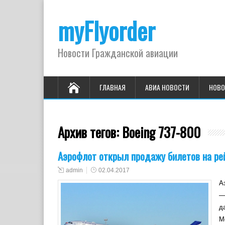
myFlyorder
Новости Гражданской авиации
ГЛАВНАЯ
АВИА НОВОСТИ
НОВО
Архив тегов:
Boeing 737-800
Аэрофлот открыл продажу билетов на ре
admin
02.04.2017
А
—
д
М