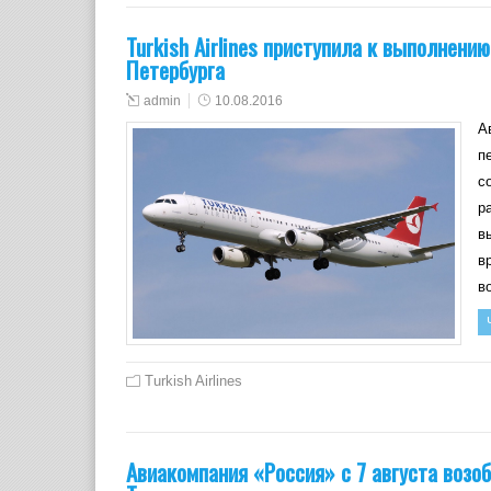
Turkish Airlines приступила к выполнени
Петербурга
admin
10.08.2016
А
п
с
р
в
в
в
Turkish Airlines
Авиакомпания «Россия» с 7 августа возо