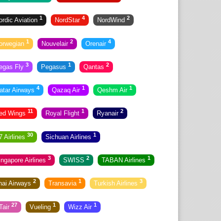
1
4
2
ordic Aviation
NordStar
NordWind
1
2
4
orwegian
Nouvelair
Orenair
3
1
2
egas Fly
Pegasus
Qantas
4
1
1
atar Airways
Qazaq Air
Qeshm Air
11
1
2
ed Wings
Royal Flight
Ryanair
30
1
7 Airlines
Sichuan Airlines
3
2
1
ingapore Airlines
SWISS
TABAN Airlines
2
1
3
hai Airways
Transavia
Turkish Airlines
27
1
1
Tair
Vueling
Wizz Air