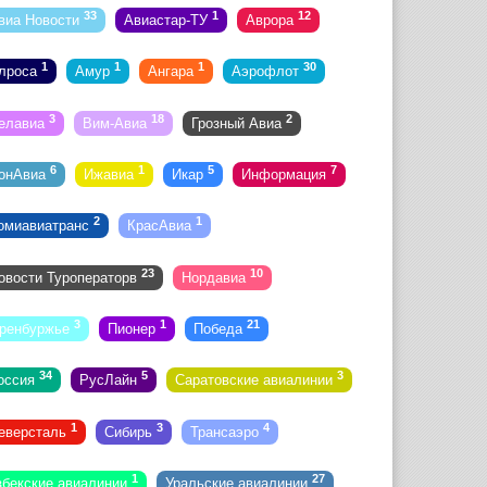
33
1
12
виа Новости
Авиастар-ТУ
Аврора
1
1
1
30
лроса
Амур
Ангара
Аэрофлот
3
18
2
елавиа
Вим-Авиа
Грозный Авиа
6
1
5
7
онАвиа
Ижавиа
Икар
Информация
2
1
омиавиатранс
КрасАвиа
23
10
овости Туроператорв
Нордавиа
3
1
21
ренбуржье
Пионер
Победа
34
5
3
оссия
РусЛайн
Саратовские авиалинии
1
3
4
еверсталь
Сибирь
Трансаэро
1
27
збекские авиалинии
Уральские авиалинии