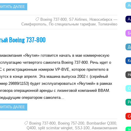
А
ЧИТАТЬ ДАЛЕЕ
А
Boeing 737-800
,
S7 Airlines
,
Новосибирск —
Симферополь
,
По специальным тарифам
,
Толмачёво
Б
тый Boeing 737-800
Д
виакомпания «Якутия» готовится начать в мае коммерческую
К
ксплуатацию четвертого самолета Boeing 737-800. Речь идет о
С с регистрационным номером VP-BVE, которое прилетело в
Н
кутск в конце апреля. Эта машина выпуска 2002 г. (серийный
омер 29889/1153) будет эксплуатироваться «Якутией» в рамках
О
оговора операционной аренды с лизинговой компанией BBAM.
редыдущим оператором самолета…
Р
ЧИТАТЬ ДАЛЕЕ
С
Boeing 737-800
,
Boeing 757-200
,
Bombardier Q300
,
Q400
,
split scimitar winglet
,
SSJ-100
,
Авиакомпания
У