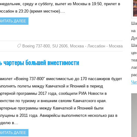
онедельник, среду и субботу, вылет из Москвы в 19:50, прилет в
иссабон в 23:20 (время местное)….
ЧИТАТЬ ДАЛЕЕ
Ша
на
Ду
Ша
Boeing 737-800
,
SU 2606
,
Москва - Лиссабон - Москва
це
ь чартеры большей вместимости
те
ла
ра
амолет «Boeing 737-800″ вместимостью до 170 пассажиров будет
Чи
ыполнять полеты между Камчаткой и Японией в период
артерной программы 2017 года, сообщили РИА Новости в
гентстве по туризму и внешним связям Камчатского края.
артерные программы между Камчаткой и Японией были
апущены в 2011 года. Авиарейсы выполняются несколько раз в
еделю в…
ЧИТАТЬ ДАЛЕЕ