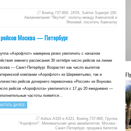
Boeing 737-800
,
JATA
,
Sukhoi Superjet 100
,
Авиакомпания "Якутия"
,
полеты между Камчаткой и
Японией
,
посетить Камчатку
о рейсов Москва — Петербург
руппа «Аэрофлот» намерена резко увеличить с началом
ействия зимнего расписания 30 октября число рейсов на линии
осква — Санкт-Петербург. Возрастет как число вылетов
Fl
атеринской компании «Аэрофлот» из Шереметьево, так и
оличество рейсов дочернего перевозчика «Россия» из Внуково.
исло рейсов «Аэрофлота» увеличится с 17 до 20 ежедневно —
ополнительные частоты появятся…
ЧИТАТЬ ДАЛЕЕ
Airbus A320 и А321
,
Boeing 737-800
,
Группа
"Аэрофлот"
,
Минимальная цена авиабилетов
,
Москва -
Санкт-Петербург
,
продажа билетов