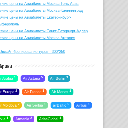
рячие цены на Авиабилеты Москва-Тель-Авив
рячие цены на Авиабилеты Москва-Калининград
рячие цены на Авиабилеты Екатеринбург-
мферополь
рячие цены на Авиабилеты Санкт-Петербург-Адлер
рячие цены на Авиабилеты Москва-Анталия
брики
1
5
3
ir Arabia
Air Astana
Air Berlin
2
1
1
ir Europa
Air France
Air Manas
2
1
5
1
ir Moldova
Air Serbia
airBaltic
Airbus
1
2
1
rkia
Armenia
AtlasGlobal