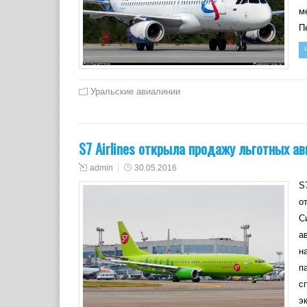
м
П
Уральские авиалинии
S7 Airlines открыла продажу льготных а
admin
30.05.2016
S
о
С
а
н
п
с
э