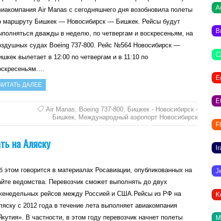
A
виакомпания Air Manas с сегодняшнего дня возобновила полеты
о маршруту Бишкек — Новосибирск — Бишкек. Рейсы будут
B
ыполняться дважды в неделю, по четвергам и воскресеньям, на
оздушных судах Boeing 737-800. Рейс №564 Новосибирск —
C
ишкек вылетает в 12:00 по четвергам и в 11:10 по
оскресеньям….
E
ЧИТАТЬ ДАЛЕЕ
E
Air Manas
,
Boeing 737-800
,
Бишкек - Новосибирск -
Бишкек
,
Международный аэропорт Новосибирск
F
ть на Аляску
I
б этом говорится в материалах Росавиации, опубликованных на
J
айте ведомства. Перевозчик сможет выполнять до двух
женедельных рейсов между Россией и США.Рейсы из РФ на
K
ляску с 2012 года в течение лета выполняет авиакомпания
Якутия». В частности, в этом году перевозчик начнет полеты
M