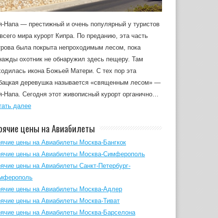
я-Напа — престижный и очень популярный у туристов
 всего мира курорт Кипра. По преданию, эта часть
трова была покрыта непроходимым лесом, пока
нажды охотник не обнаружил здесь пещеру. Там
ходилась икона Божьей Матери. С тех пор эта
бацкая деревушка называется «священным лесом» —
я-Напа. Сегодня этот живописный курорт органично…
тать далее
рячие цены на Авиабилеты
рячие цены на Авиабилеты Москва-Бангкок
рячие цены на Авиабилеты Москва-Симферополь
рячие цены на Авиабилеты Санкт-Петербург-
мферополь
рячие цены на Авиабилеты Москва-Адлер
рячие цены на Авиабилеты Москва-Тиват
рячие цены на Авиабилеты Москва-Барселона