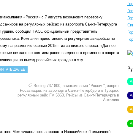
Го
Го
виакомпания «Россия» с 7 августа возобновит перевозку
Го
ассажиров на регулярных рейсах из аэропорта Санкт-Петербурга
Си
 Турцию, сообщил ТАСС официальный представитель
Го
еревозчика. Компания приостановила регулярные авиарейсы по
Го
тому направлению осенью 2015 г. из-за низкого спроса. «Данное
ешение связано со снятием ранее введенного временного запрета
осавиации на выезд российских граждан в эту…
Ру
ЧИТАТЬ ДАЛЕЕ
A
Boeing 737-800
,
авиакомпания "Россия"
,
запрет
Росавиации
,
из аэропорта Санкт-Петербурга в Турцию
,
регулярный рейс FV 5863
,
Рейсы из Санкт-Петербурга в
A
Анталию
A
A
артнер Международного аэропорта Новосибирск (Толмачево)