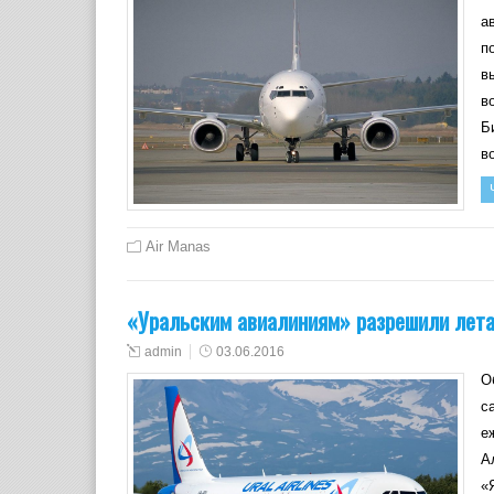
а
п
в
в
Б
в
Air Manas
«Уральским авиалиниям» разрешили лета
admin
03.06.2016
О
с
е
А
«