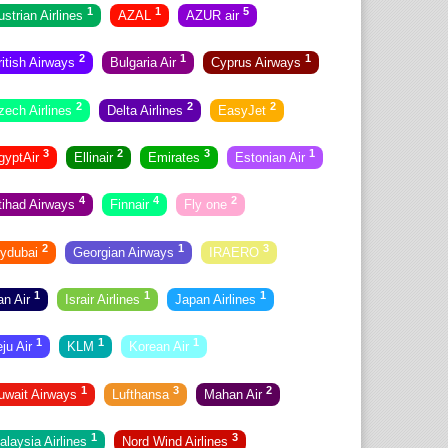
1
1
5
ustrian Airlines
AZAL
AZUR air
2
1
1
ritish Airways
Bulgaria Air
Cyprus Airways
2
2
2
zech Airlines
Delta Airlines
EasyJet
3
2
3
1
gyptAir
Ellinair
Emirates
Estonian Air
4
4
2
tihad Airways
Finnair
Fly one
2
1
3
lydubai
Georgian Airways
IRAERO
1
1
1
ran Air
Israir Airlines
Japan Airlines
1
1
1
eju Air
KLM
Korean Air
1
3
2
uwait Airways
Lufthansa
Mahan Air
1
3
alaysia Airlines
Nord Wind Airlines