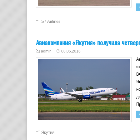
S7 Airlines
Авиакомпания «Якутия» получила четвер
admin
08.05.2016
А
э
В
Я
н
д
П
Якутия