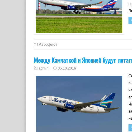
п
Л
Аэрофлот
Между Камчаткой и Японией будут летат
admin
05.10.2016
С
в
ч
а
Ч
з
н