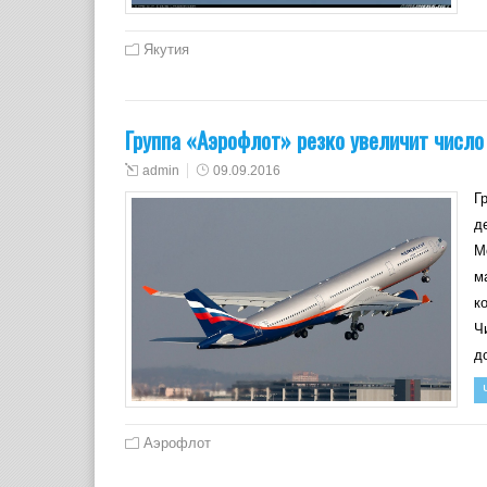
Якутия
Группа «Аэрофлот» резко увеличит числ
admin
09.09.2016
Г
д
М
м
к
Ч
д
Аэрофлот