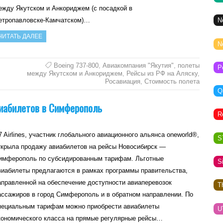
ежду Якутском и Анкориджем (с посадкой в
N
етропавловске‑Камчатском)…
ЧИТАТЬ ДАЛЕЕ
N
Boeing 737-800
,
Авиакомпания "Якутия"
,
полеты
P
между Якутском и Анкориджем
,
Рейсы из РФ на Аляску
,
Росавиация
,
Стоимость полета
Q
виабилетов в Симферополь
R
7 Airlines, участник глобального авиационного альянса oneworld®,
S
ткрыла продажу авиабилетов на рейсы Новосибирск —
имферополь по субсидированным тарифам. Льготные
S
виабилеты предлагаются в рамках программы правительства,
аправленной на обеспечение доступности авиаперевозок
T
ассажиров в город Симферополь и в обратном направлении. По
пециальным тарифам можно приобрести авиабилеты
U
кономического класса на прямые регулярные рейсы…