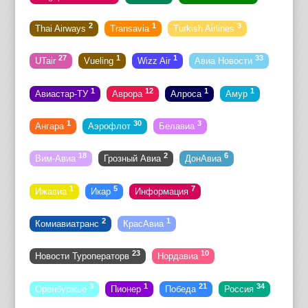
2
1
3
Thai Airways
Transavia
Turkish Airlines
27
1
1
33
UTair
Vueling
Wizz Air
Авиа Новости
1
12
1
1
Авиастар-ТУ
Аврора
Алроса
Амур
1
30
3
Ангара
Аэрофлот
Белавиа
18
2
6
Вим-Авиа
Грозный Авиа
ДонАвиа
1
5
7
Ижавиа
Икар
Информация
2
1
Комиавиатранс
КрасАвиа
23
10
Новости Туроператорв
Нордавиа
3
1
21
34
Оренбуржье
Пионер
Победа
Россия