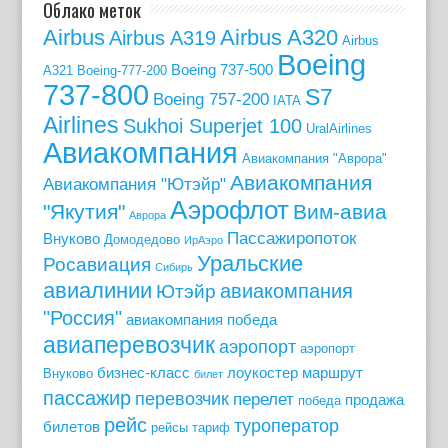
Облако меток
Airbus
Airbus A320
Airbus A319
Airbus
Boeing
Boeing 737-500
A321
Boeing-777-200
737-800
S7
Boeing 757-200
IATA
Airlines
Sukhoi Superjet 100
UralAirlines
Авиакомпания
Авиакомпания "Аврора"
Авиакомпания
Авиакомпания "Ютэйр"
Аэрофлот
"Якутия"
Вим-авиа
Аврора
Пассажиропоток
Внуково
Домодедово
ИрАэро
Уральские
Росавиация
Сибирь
авиалинии
авиакомпания
Ютэйр
"Россия"
авиакомпания победа
авиаперевозчик
аэропорт
аэропорт
бизнес-класс
лоукостер
маршрут
Внуково
билет
пассажир
перевозчик
перелет
продажа
победа
рейс
туроператор
билетов
рейсы
тариф