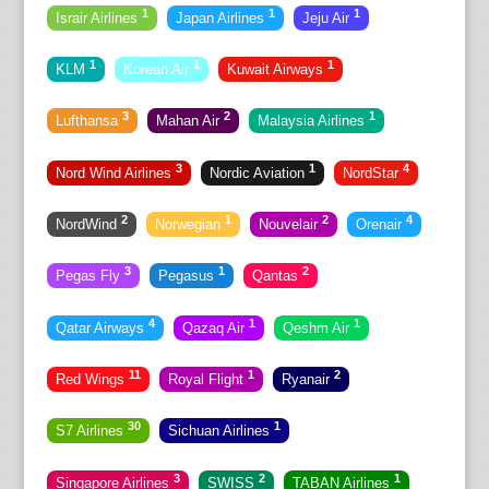
1
1
1
Israir Airlines
Japan Airlines
Jeju Air
1
1
1
KLM
Korean Air
Kuwait Airways
3
2
1
Lufthansa
Mahan Air
Malaysia Airlines
3
1
4
Nord Wind Airlines
Nordic Aviation
NordStar
2
1
2
4
NordWind
Norwegian
Nouvelair
Orenair
3
1
2
Pegas Fly
Pegasus
Qantas
4
1
1
Qatar Airways
Qazaq Air
Qeshm Air
11
1
2
Red Wings
Royal Flight
Ryanair
30
1
S7 Airlines
Sichuan Airlines
3
2
1
Singapore Airlines
SWISS
TABAN Airlines