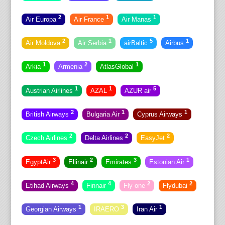
2
1
1
Air Europa
Air France
Air Manas
2
1
5
1
Air Moldova
Air Serbia
airBaltic
Airbus
1
2
1
Arkia
Armenia
AtlasGlobal
1
1
5
Austrian Airlines
AZAL
AZUR air
2
1
1
British Airways
Bulgaria Air
Cyprus Airways
2
2
2
Czech Airlines
Delta Airlines
EasyJet
3
2
3
1
EgyptAir
Ellinair
Emirates
Estonian Air
4
4
2
2
Etihad Airways
Finnair
Fly one
Flydubai
1
3
1
Georgian Airways
IRAERO
Iran Air