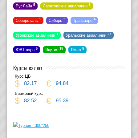
5
3
РусЛайн
Саратовские авиалинии
1
3
4
Северсталь
Сибирь
Трансаэро
1
27
Узбекские авиалинии
Уральские авиалинии
5
15
5
ЮВТ аэро
Якутия
Ямал
Курсы валют
Курс ЦБ
$
€
82.17
94.84
Биржевой курс
$
€
82.52
95.39