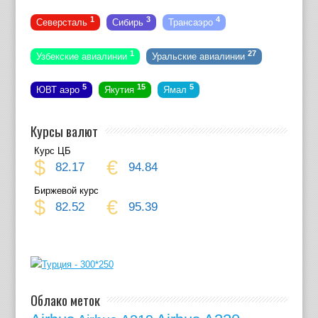
1
3
4
Северсталь
Сибирь
Трансаэро
1
27
Узбекские авиалинии
Уральские авиалинии
5
15
5
ЮВТ аэро
Якутия
Ямал
Курсы валют
Курс ЦБ
$
€
82.17
94.84
Биржевой курс
$
€
82.52
95.39
Облако меток