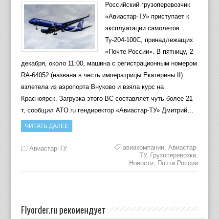
Российский грузоперевозчик
«Авиастар-ТУ» приступает к
эксплуатации самолетов
Ту-204-100С, принадлежащих
«Почте России». В пятницу, 2
декабря, около 11:00, машина с регистрационным номером
RA-64052 (названа в честь императрицы Екатерины II)
взлетела из аэропорта Внуково и взяла курс на
Красноярск. Загрузка этого ВС составляет чуть более 21
т, сообщил ATO.ru гендиректор «Авиастар-ТУ» Дмитрий…
ЧИТАТЬ ДАЛЕЕ
авиакомпании
,
Авиастар-
Авиастар-ТУ
ТУ
,
Грузоперевозки
,
Новости
,
Почта России
Flyorder.ru рекомендует