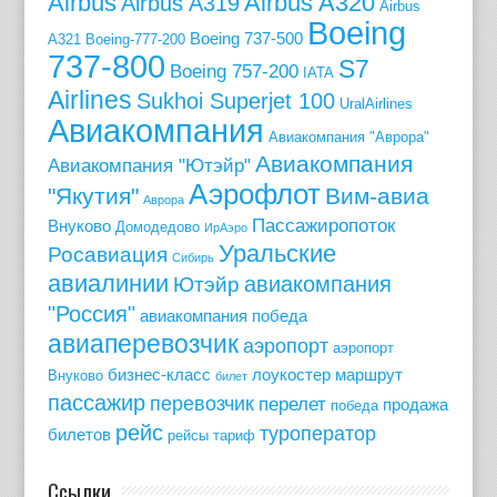
Airbus
Airbus A320
Airbus A319
Airbus
Boeing
Boeing 737-500
A321
Boeing-777-200
737-800
S7
Boeing 757-200
IATA
Airlines
Sukhoi Superjet 100
UralAirlines
Авиакомпания
Авиакомпания "Аврора"
Авиакомпания
Авиакомпания "Ютэйр"
Аэрофлот
"Якутия"
Вим-авиа
Аврора
Пассажиропоток
Внуково
Домодедово
ИрАэро
Уральские
Росавиация
Сибирь
авиалинии
авиакомпания
Ютэйр
"Россия"
авиакомпания победа
авиаперевозчик
аэропорт
аэропорт
бизнес-класс
лоукостер
маршрут
Внуково
билет
пассажир
перевозчик
перелет
продажа
победа
рейс
туроператор
билетов
рейсы
тариф
Ссылки