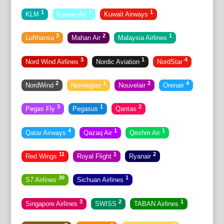
1
1
1
KLM
Korean Air
Kuwait Airways
3
2
1
Lufthansa
Mahan Air
Malaysia Airlines
3
1
4
Nord Wind Airlines
Nordic Aviation
NordStar
2
1
2
4
NordWind
Norwegian
Nouvelair
Orenair
3
1
2
Pegas Fly
Pegasus
Qantas
4
1
1
Qatar Airways
Qazaq Air
Qeshm Air
11
1
2
Red Wings
Royal Flight
Ryanair
30
1
S7 Airlines
Sichuan Airlines
3
2
1
Singapore Airlines
SWISS
TABAN Airlines