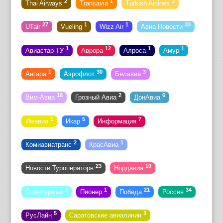
2
1
3
Thai Airways
Transavia
Turkish Airlines
27
1
1
33
UTair
Vueling
Wizz Air
Авиа Новости
1
12
1
1
Авиастар-ТУ
Аврора
Алроса
Амур
1
30
3
Ангара
Аэрофлот
Белавиа
18
2
6
Вим-Авиа
Грозный Авиа
ДонАвиа
1
5
7
Ижавиа
Икар
Информация
2
1
Комиавиатранс
КрасАвиа
23
10
Новости Туроператорв
Нордавиа
3
1
21
34
Оренбуржье
Пионер
Победа
Россия
5
3
РусЛайн
Саратовские авиалинии