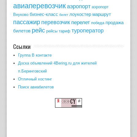
авиаперевозчик
аэропорт
аэропорт
бизнес-класс
лоукостер
маршрут
Внуково
билет
пассажир
перевозчик
перелет
продажа
победа
рейс
туроператор
билетов
рейсы
тариф
Ссылки
Группа В контакте
Доска объявлений 4Bering.ru для жителей
п.Беринговский
Отличный хостинг
Поиск авиабилетов