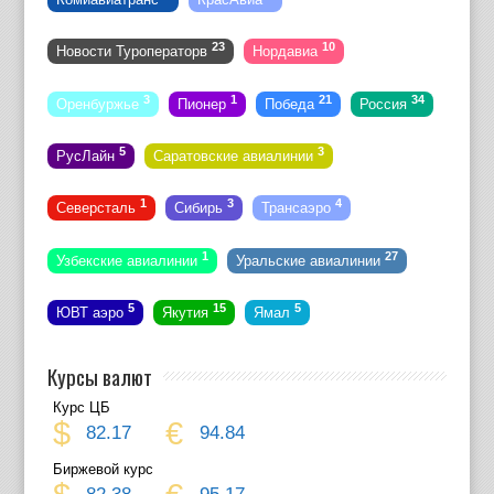
23
10
Новости Туроператорв
Нордавиа
3
1
21
34
Оренбуржье
Пионер
Победа
Россия
5
3
РусЛайн
Саратовские авиалинии
1
3
4
Северсталь
Сибирь
Трансаэро
1
27
Узбекские авиалинии
Уральские авиалинии
5
15
5
ЮВТ аэро
Якутия
Ямал
Курсы валют
Курс ЦБ
$
€
82.17
94.84
Биржевой курс