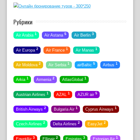
Рубрики
1
5
3
Air Arabia
Air Astana
Air Berlin
2
1
1
Air Europa
Air France
Air Manas
2
1
5
1
Air Moldova
Air Serbia
airBaltic
Airbus
1
2
1
Arkia
Armenia
AtlasGlobal
1
1
5
Austrian Airlines
AZAL
AZUR air
2
1
1
British Airways
Bulgaria Air
Cyprus Airways
2
2
2
Czech Airlines
Delta Airlines
EasyJet
3
2
3
1
EgyptAir
Ellinair
Emirates
Estonian Air