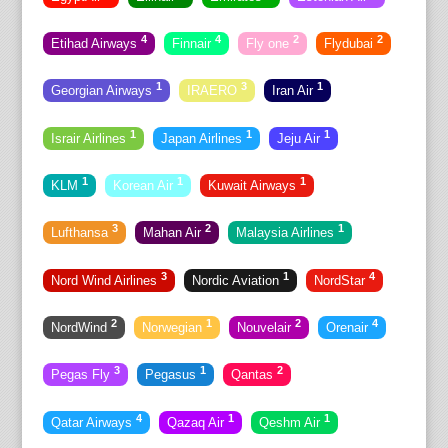
4
4
2
2
Etihad Airways
Finnair
Fly one
Flydubai
1
3
1
Georgian Airways
IRAERO
Iran Air
1
1
1
Israir Airlines
Japan Airlines
Jeju Air
1
1
1
KLM
Korean Air
Kuwait Airways
3
2
1
Lufthansa
Mahan Air
Malaysia Airlines
3
1
4
Nord Wind Airlines
Nordic Aviation
NordStar
2
1
2
4
NordWind
Norwegian
Nouvelair
Orenair
3
1
2
Pegas Fly
Pegasus
Qantas
4
1
1
Qatar Airways
Qazaq Air
Qeshm Air