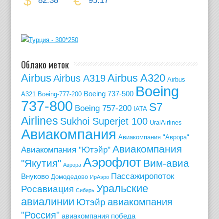
$
€
82.38
95.17
Облако меток
Airbus
Airbus A320
Airbus A319
Airbus
Boeing
Boeing 737-500
A321
Boeing-777-200
737-800
S7
Boeing 757-200
IATA
Airlines
Sukhoi Superjet 100
UralAirlines
Авиакомпания
Авиакомпания "Аврора"
Авиакомпания
Авиакомпания "Ютэйр"
Аэрофлот
"Якутия"
Вим-авиа
Аврора
Пассажиропоток
Внуково
Домодедово
ИрАэро
Уральские
Росавиация
Сибирь
авиалинии
авиакомпания
Ютэйр
"Россия"
авиакомпания победа