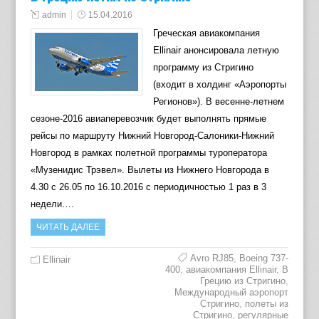
admin
15.04.2016
Греческая авиакомпания
Ellinair анонсировала летную
программу из Стригино
(входит в холдинг «Аэропорты
Регионов»). В весенне-летнем
сезоне-2016 авиаперевозчик будет выполнять прямые
рейсы по маршруту Нижний Новгород-Салоники-Нижний
Новгород в рамках полетной программы туроператора
«Музенидис Трэвел». Вылеты из Нижнего Новгорода в
4.30 с 26.05 по 16.10.2016 с периодичностью 1 раз в 3
недели….
ЧИТАТЬ ДАЛЕЕ
Avro RJ85
,
Boeing 737-
Ellinair
400
,
авиакомпания Ellinair
,
В
Грецию из Стригино
,
Международный аэропорт
Стригино
,
полеты из
Стригино
,
регулярные