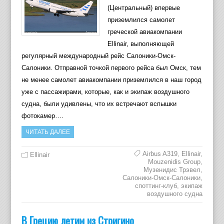
(Центральный) впервые
приземлился самолет
греческой авиакомпании
Ellinair, выполняющей
регулярный международный рейс Салоники-Омск-
Салоники. Отправной точкой первого рейса был Омск, тем
не менее самолет авиакомпании приземлился в наш город
уже с пассажирами, которые, как и экипаж воздушного
судна, были удивлены, что их встречают вспышки
фотокамер….
ЧИТАТЬ ДАЛЕЕ
Airbus A319
,
Ellinair
,
Ellinair
Mouzenidis Group
,
Музенидис Трэвел
,
Салоники-Омск-Салоники
,
споттинг-клуб
,
экипаж
воздушного судна
В Грецию летим из Стригино