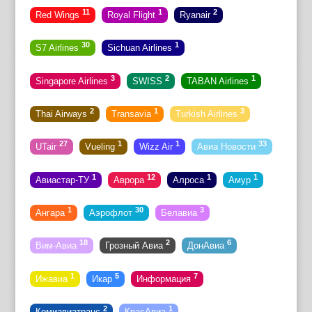
11
1
2
Red Wings
Royal Flight
Ryanair
30
1
S7 Airlines
Sichuan Airlines
3
2
1
Singapore Airlines
SWISS
TABAN Airlines
2
1
3
Thai Airways
Transavia
Turkish Airlines
27
1
1
33
UTair
Vueling
Wizz Air
Авиа Новости
1
12
1
1
Авиастар-ТУ
Аврора
Алроса
Амур
1
30
3
Ангара
Аэрофлот
Белавиа
18
2
6
Вим-Авиа
Грозный Авиа
ДонАвиа
1
5
7
Ижавиа
Икар
Информация
2
1
Комиавиатранс
КрасАвиа