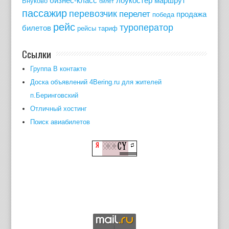
бизнес-класс
лоукостер
маршрут
Внуково
билет
пассажир
перевозчик
перелет
продажа
победа
рейс
туроператор
билетов
рейсы
тариф
Ссылки
Группа В контакте
Доска объявлений 4Bering.ru для жителей
п.Беринговский
Отличный хостинг
Поиск авиабилетов