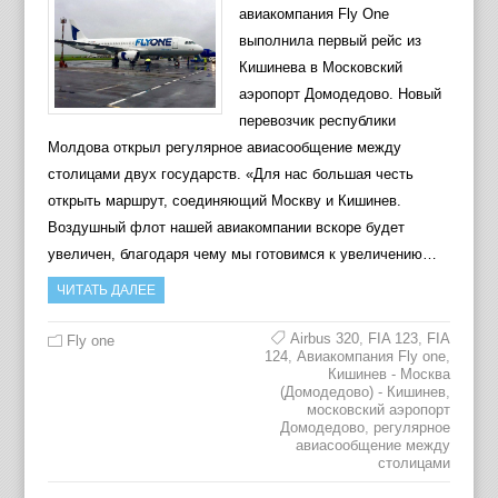
авиакомпания Fly One
выполнила первый рейс из
Кишинева в Московский
аэропорт Домодедово. Новый
перевозчик республики
Молдова открыл регулярное авиасообщение между
столицами двух государств. «Для нас большая честь
открыть маршрут, соединяющий Москву и Кишинев.
Воздушный флот нашей авиакомпании вскоре будет
увеличен, благодаря чему мы готовимся к увеличению…
ЧИТАТЬ ДАЛЕЕ
Airbus 320
,
FIA 123
,
FIA
Fly one
124
,
Авиакомпания Fly one
,
Кишинев - Москва
(Домодедово) - Кишинев
,
московский аэропорт
Домодедово
,
регулярное
авиасообщение между
столицами