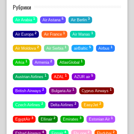
Рубрики
1
5
3
Air Arabia
Air Astana
Air Berlin
2
1
1
Air Europa
Air France
Air Manas
2
1
5
1
Air Moldova
Air Serbia
airBaltic
Airbus
1
2
1
Arkia
Armenia
AtlasGlobal
1
1
5
Austrian Airlines
AZAL
AZUR air
2
1
1
British Airways
Bulgaria Air
Cyprus Airways
2
2
2
Czech Airlines
Delta Airlines
EasyJet
3
2
3
1
EgyptAir
Ellinair
Emirates
Estonian Air
4
4
2
2
Etihad Airways
Finnair
Fly one
Flydubai