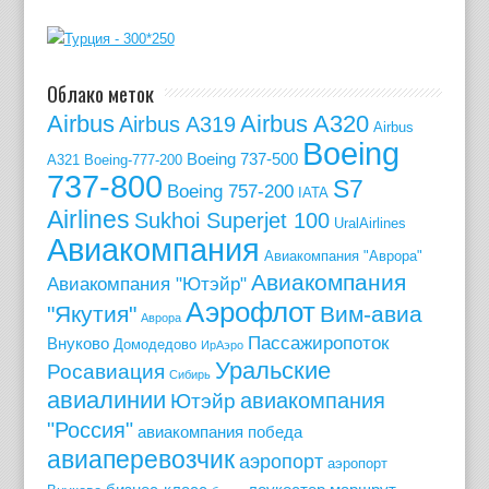
Облако меток
Airbus
Airbus A320
Airbus A319
Airbus
Boeing
Boeing 737-500
A321
Boeing-777-200
737-800
S7
Boeing 757-200
IATA
Airlines
Sukhoi Superjet 100
UralAirlines
Авиакомпания
Авиакомпания "Аврора"
Авиакомпания
Авиакомпания "Ютэйр"
Аэрофлот
"Якутия"
Вим-авиа
Аврора
Пассажиропоток
Внуково
Домодедово
ИрАэро
Уральские
Росавиация
Сибирь
авиалинии
авиакомпания
Ютэйр
"Россия"
авиакомпания победа
авиаперевозчик
аэропорт
аэропорт