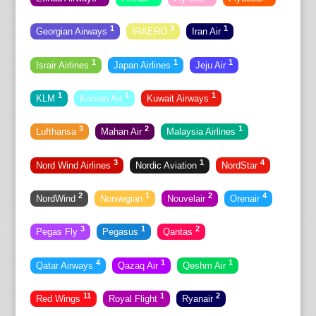
1
3
1
Georgian Airways
IRAERO
Iran Air
1
1
1
Israir Airlines
Japan Airlines
Jeju Air
1
1
1
KLM
Korean Air
Kuwait Airways
3
2
1
Lufthansa
Mahan Air
Malaysia Airlines
3
1
4
Nord Wind Airlines
Nordic Aviation
NordStar
2
1
2
4
NordWind
Norwegian
Nouvelair
Orenair
3
1
2
Pegas Fly
Pegasus
Qantas
4
1
1
Qatar Airways
Qazaq Air
Qeshm Air
11
1
2
Red Wings
Royal Flight
Ryanair