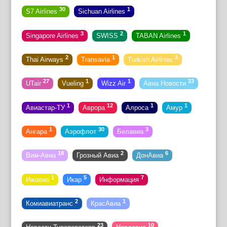
30
1
S7 Airlines
Sichuan Airlines
3
2
1
Singapore Airlines
SWISS
TABAN Airlines
2
1
3
Thai Airways
Transavia
Turkish Airlines
27
1
1
33
UTair
Vueling
Wizz Air
Авиа Новости
1
12
1
1
Авиастар-ТУ
Аврора
Алроса
Амур
1
30
3
Ангара
Аэрофлот
Белавиа
18
2
6
Вим-Авиа
Грозный Авиа
ДонАвиа
1
5
7
Ижавиа
Икар
Информация
2
1
Комиавиатранс
КрасАвиа
23
10