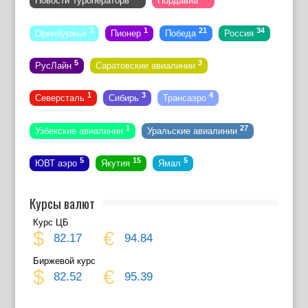
Новости Туроператорв
Нордавиа
3
1
21
34
Оренбуржье
Пионер
Победа
Россия
5
3
РусЛайн
Саратовские авиалинии
1
3
4
Северсталь
Сибирь
Трансаэро
1
27
Узбекские авиалинии
Уральские авиалинии
5
15
5
ЮВТ аэро
Якутия
Ямал
Курсы валют
Курс ЦБ
$
€
82.17
94.84
Биржевой курс
$
€
82.52
95.39