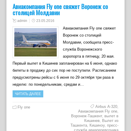
Авиакомпания Fly one свяжет Воронеж со
столицей Молдавии
admin
23.05.2016
Авиакомпания Fly one свяжет
Воронеж со столицей
Молдавии, сообщила пресс-
служба Воронежского
аэропорта в пятницу, 20 мая.
Первый вылет в Кишинев запланирован на 6 июня, однако
билеты в продажу до сих пор не поступили. Расписанием
предусмотрены рейсы с 6 июня по 29 октября три раза в
неделю: по понедельникам, средам и…
ЧИТАТЬ ДАЛЕЕ
Airbus А-320
,
Fly one
Авиакомпания Fly one
,
Воронеж-Ташкент
,
вылет в
Кишинев
,
Вылет из
Ташкента
,
Кишинэу
,
пресс-
служба авиаперевозчика