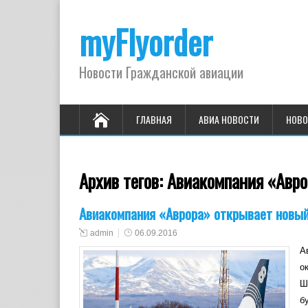
myFlyorder
Новости Гражданской авиации
ГЛАВНАЯ
АВИА НОВОСТИ
НОВО
Архив тегов:
Авиакомпания «Авр
Авиакомпания «Аврора» открывает новый
admin
06.09.2016
А
о
Ш
б