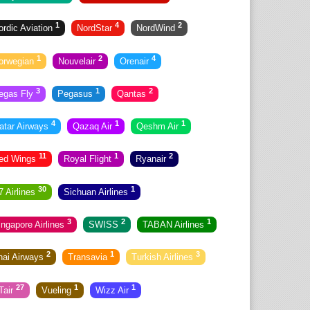
1
4
2
ordic Aviation
NordStar
NordWind
1
2
4
orwegian
Nouvelair
Orenair
3
1
2
egas Fly
Pegasus
Qantas
4
1
1
atar Airways
Qazaq Air
Qeshm Air
11
1
2
ed Wings
Royal Flight
Ryanair
30
1
7 Airlines
Sichuan Airlines
3
2
1
ingapore Airlines
SWISS
TABAN Airlines
2
1
3
hai Airways
Transavia
Turkish Airlines
27
1
1
Tair
Vueling
Wizz Air