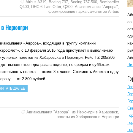
Airbus A319
,
Boeing 737
,
Boeing 737-500
,
Bombardier
Q400
,
DHC-6 Twin Otter
,
Q300
,
Авиакомпания "Аврора"
,
формирование парка cамолетов Airbus
Ай
со
 в Нерюнгри
ос
од
виакомпания «Аврора», входящая в группу компаний
на
Аэрофлот», с 10 февраля 2016 года приступает к выполнению
ры
егулярных полетов из Хабаровска в Нерюнгри. Рейс HZ 205/206
Ай
удет выполняться два раза в неделю, по средам и субботам.
Чи
лительность полета — около 3-х часов. Стоимость билета в одну
Го
торону — от 2 800 рублей….
Го
ЧИТАТЬ ДАЛЕЕ
Го
Го
Си
Авиакомпания "Аврора"
,
из Нерюнгри в Хабаровск
,
Го
полеты из Хабаровска в Нерюнгри
Го
Го