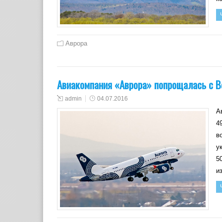
Аврора
Авиакомпания «Аврора» попрощалась с B
admin
04.07.2016
А
4
в
у
5
и