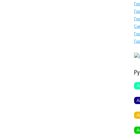
Го
Го
Го
Си
Го
Го
Ру
A
A
A
A