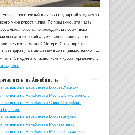
я-Напа — престижный и очень популярный у туристов
 всего мира курорт Кипра. По преданию, эта часть
трова была покрыта непроходимым лесом, пока
нажды охотник не обнаружил здесь пещеру. Там
ходилась икона Божьей Матери. С тех пор эта
бацкая деревушка называется «священным лесом» —
я-Напа. Сегодня этот живописный курорт органично…
тать далее
рячие цены на Авиабилеты
рячие цены на Авиабилеты Москва-Бангкок
рячие цены на Авиабилеты Москва-Симферополь
рячие цены на Авиабилеты Санкт-Петербург-
мферополь
рячие цены на Авиабилеты Москва-Адлер
рячие цены на Авиабилеты Москва-Тиват
рячие цены на Авиабилеты Москва-Барселона