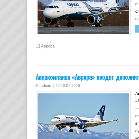
в
с
п
Аврора
Авиакомпания «Аврора» вводит дополнит
admin
13.07.2016
А
«
—
а
в
с
к