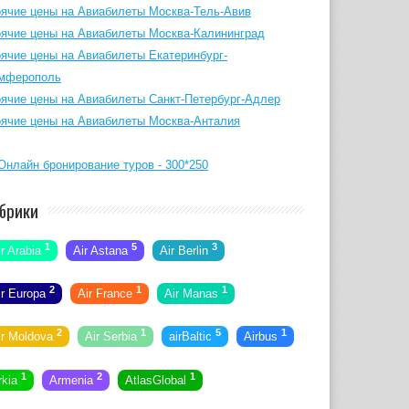
рячие цены на Авиабилеты Москва-Тель-Авив
рячие цены на Авиабилеты Москва-Калининград
рячие цены на Авиабилеты Екатеринбург-
мферополь
рячие цены на Авиабилеты Санкт-Петербург-Адлер
рячие цены на Авиабилеты Москва-Анталия
брики
1
5
3
ir Arabia
Air Astana
Air Berlin
2
1
1
ir Europa
Air France
Air Manas
2
1
5
1
ir Moldova
Air Serbia
airBaltic
Airbus
1
2
1
rkia
Armenia
AtlasGlobal