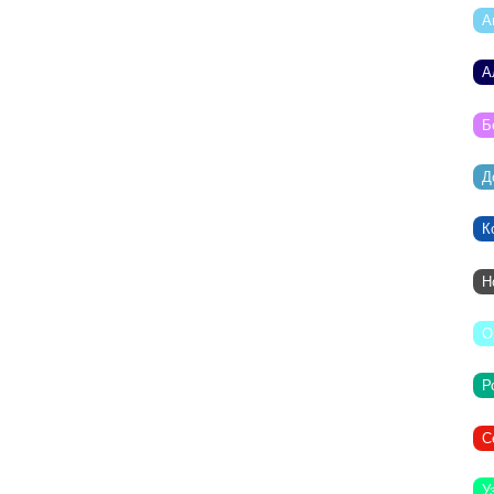
А
А
Б
Д
К
Н
О
Р
С
У