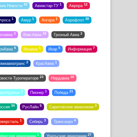
33
1
12
виа Новости
Авиастар-ТУ
Аврора
1
1
1
30
лроса
Амур
Ангара
Аэрофлот
3
18
2
елавиа
Вим-Авиа
Грозный Авиа
6
1
5
7
онАвиа
Ижавиа
Икар
Информация
2
1
омиавиатранс
КрасАвиа
23
10
овости Туроператорв
Нордавиа
3
1
21
ренбуржье
Пионер
Победа
34
5
3
оссия
РусЛайн
Саратовские авиалинии
1
3
4
еверсталь
Сибирь
Трансаэро
1
27
збекские авиалинии
Уральские авиалинии