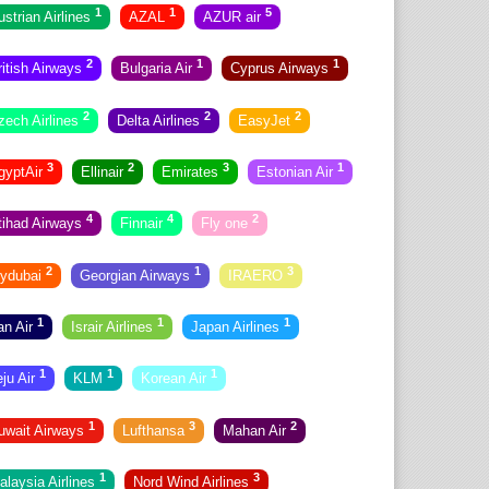
1
1
5
ustrian Airlines
AZAL
AZUR air
2
1
1
ritish Airways
Bulgaria Air
Cyprus Airways
2
2
2
zech Airlines
Delta Airlines
EasyJet
3
2
3
1
gyptAir
Ellinair
Emirates
Estonian Air
4
4
2
tihad Airways
Finnair
Fly one
2
1
3
lydubai
Georgian Airways
IRAERO
1
1
1
ran Air
Israir Airlines
Japan Airlines
1
1
1
eju Air
KLM
Korean Air
1
3
2
uwait Airways
Lufthansa
Mahan Air
1
3
alaysia Airlines
Nord Wind Airlines