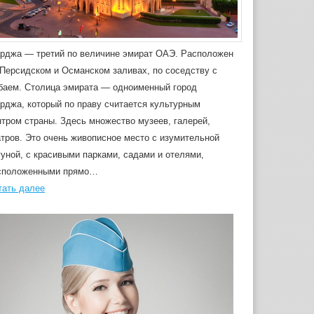
рджа — третий по величине эмират ОАЭ. Расположен
 Персидском и Османском заливах, по соседству с
баем. Столица эмирата — одноименный город
рджа, который по праву считается культурным
нтром страны. Здесь множество музеев, галерей,
атров. Это очень живописное место с изумительной
гуной, с красивыми парками, садами и отелями,
сположенными прямо…
тать далее