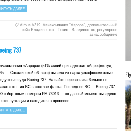
ЧИТАТЬ ДАЛЕЕ
Airbus A319
,
Авиакомпания "Аврора"
,
дополнительный
рейс Владивосток - Пекин - Владивосток
,
регулярное
авиасообщение
oeing 737
виакомпания «Аврора» (51% акций принадлежит «Аэрофлоту»,
Fl
9% — Сахалинской области) вывела из парка узкофюзеляжные
оздушные суда Boeing 737. На сайте перевозчика больше не
казан этот тип ВС в составе флота. Последнее ВС — Boeing 737-
00 с бортовым номером RA-73013 — «в данный момент выведено
з эксплуатации и находится в процессе…
ЧИТАТЬ ДАЛЕЕ