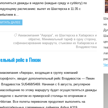
ыполняться дважды в неделю (каждые среду и субботу) по
ледующему расписанию: вылет из Шахтерска в 11:35 с
рибытием в…
Ша
ЧИТАТЬ ДАЛЕЕ
на
Ду
Авиакомпания "Аврора"
,
из Шахтерска в Хабаровск и
Ша
обратно
,
Минимальный тариф в одну сторону
,
це
софинансирование маршрута
,
стыковки из Хабаровска и
Владивостока
те
ла
ельный рейс в Пекин
ра
Чи
виакомпания «Аврора», входящая в группу компаний
Аэрофлот», вводит дополнительный рейс Владивосток — Пекин
 Владивосток SU5468/5469. Начиная с 6 августа, регулярное
виасообщение по этому маршруту будет осуществляться дважды
 неделю с вылетом из приморской столицы по вторникам и
убботам. Все полеты перевозчик продолжит выполнять на
омфортабельных современных лайнерах Airbus A319,…