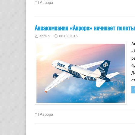
Аврора
Авиакомпания «Аврора» начинает полеты
admin
08.02.2016
А
«
р
б
Д
с
Аврора