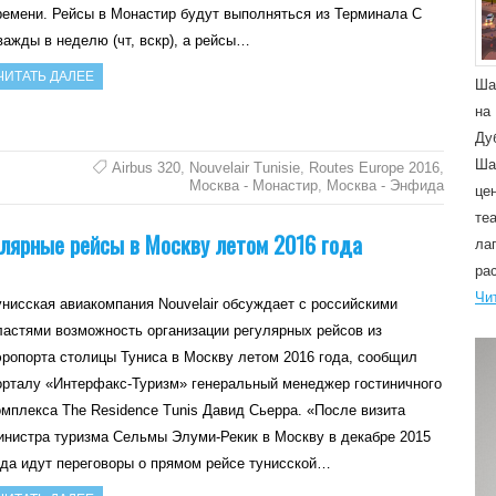
ремени. Рейсы в Монастир будут выполняться из Терминала С
важды в неделю (чт, вскр), а рейсы…
ЧИТАТЬ ДАЛЕЕ
Ша
на
Ду
Ша
Airbus 320
,
Nouvelair Tunisie
,
Routes Europe 2016
,
Москва - Монастир
,
Москва - Энфида
це
те
улярные рейсы в Москву летом 2016 года
ла
ра
Чи
унисская авиакомпания Nouvelair обсуждает с российскими
ластями возможность организации регулярных рейсов из
эропорта столицы Туниса в Москву летом 2016 года, сообщил
орталу «Интерфакс-Туризм» генеральный менеджер гостиничного
омплекса The Residence Tunis Давид Сьерра. «После визита
инистра туризма Cельмы Элуми-Рекик в Москву в декабре 2015
ода идут переговоры о прямом рейсе тунисской…