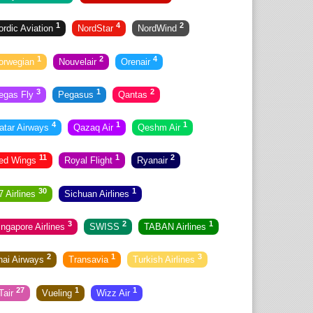
1
4
2
ordic Aviation
NordStar
NordWind
1
2
4
orwegian
Nouvelair
Orenair
3
1
2
egas Fly
Pegasus
Qantas
4
1
1
atar Airways
Qazaq Air
Qeshm Air
11
1
2
ed Wings
Royal Flight
Ryanair
30
1
7 Airlines
Sichuan Airlines
3
2
1
ingapore Airlines
SWISS
TABAN Airlines
2
1
3
hai Airways
Transavia
Turkish Airlines
27
1
1
Tair
Vueling
Wizz Air