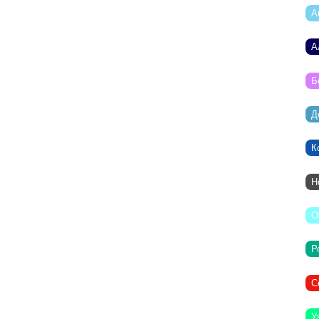
А
А
Б
Д
К
Н
О
Р
С
У