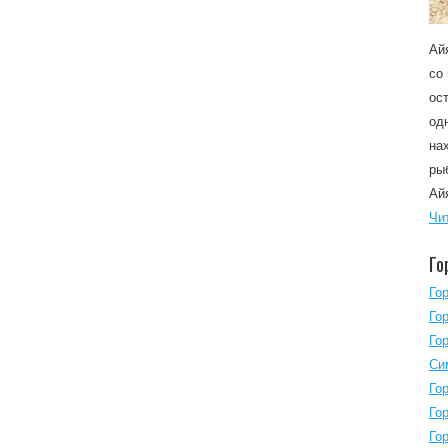
Ай
со
ос
од
на
ры
Ай
Чи
Го
Го
Го
Го
Си
Го
Го
Го