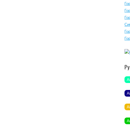
Го
Го
Го
Си
Го
Го
Ру
A
A
A
A