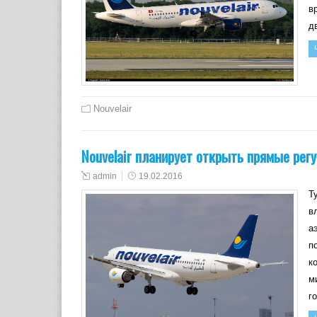
в
д
Nouvelair
Nouvelair планирует открыть прямые рег
admin
19.02.2016
Т
в
а
п
к
м
г