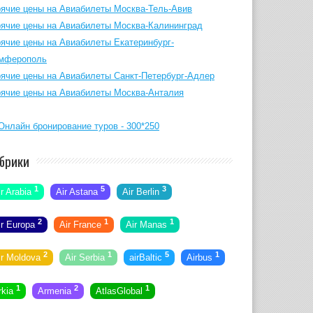
рячие цены на Авиабилеты Москва-Тель-Авив
рячие цены на Авиабилеты Москва-Калининград
рячие цены на Авиабилеты Екатеринбург-
мферополь
рячие цены на Авиабилеты Санкт-Петербург-Адлер
рячие цены на Авиабилеты Москва-Анталия
брики
1
5
3
ir Arabia
Air Astana
Air Berlin
2
1
1
ir Europa
Air France
Air Manas
2
1
5
1
ir Moldova
Air Serbia
airBaltic
Airbus
1
2
1
rkia
Armenia
AtlasGlobal