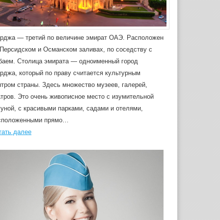
рджа — третий по величине эмират ОАЭ. Расположен
 Персидском и Османском заливах, по соседству с
баем. Столица эмирата — одноименный город
рджа, который по праву считается культурным
нтром страны. Здесь множество музеев, галерей,
атров. Это очень живописное место с изумительной
гуной, с красивыми парками, садами и отелями,
сположенными прямо…
тать далее