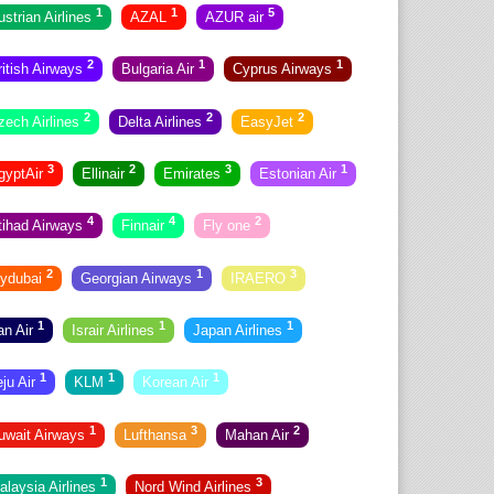
1
1
5
ustrian Airlines
AZAL
AZUR air
2
1
1
ritish Airways
Bulgaria Air
Cyprus Airways
2
2
2
zech Airlines
Delta Airlines
EasyJet
3
2
3
1
gyptAir
Ellinair
Emirates
Estonian Air
4
4
2
tihad Airways
Finnair
Fly one
2
1
3
lydubai
Georgian Airways
IRAERO
1
1
1
ran Air
Israir Airlines
Japan Airlines
1
1
1
eju Air
KLM
Korean Air
1
3
2
uwait Airways
Lufthansa
Mahan Air
1
3
alaysia Airlines
Nord Wind Airlines