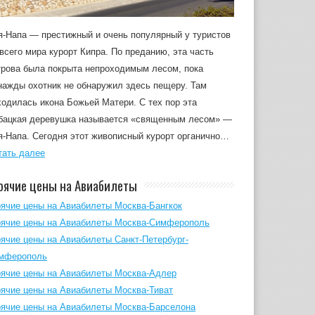
я-Напа — престижный и очень популярный у туристов
 всего мира курорт Кипра. По преданию, эта часть
трова была покрыта непроходимым лесом, пока
нажды охотник не обнаружил здесь пещеру. Там
ходилась икона Божьей Матери. С тех пор эта
бацкая деревушка называется «священным лесом» —
я-Напа. Сегодня этот живописный курорт органично…
тать далее
рячие цены на Авиабилеты
рячие цены на Авиабилеты Москва-Бангкок
рячие цены на Авиабилеты Москва-Симферополь
рячие цены на Авиабилеты Санкт-Петербург-
мферополь
рячие цены на Авиабилеты Москва-Адлер
рячие цены на Авиабилеты Москва-Тиват
рячие цены на Авиабилеты Москва-Барселона