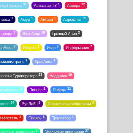
33
1
12
виа Новости
Авиастар-ТУ
Аврора
1
1
1
30
лроса
Амур
Ангара
Аэрофлот
3
18
2
елавиа
Вим-Авиа
Грозный Авиа
6
1
5
7
онАвиа
Ижавиа
Икар
Информация
2
1
омиавиатранс
КрасАвиа
23
10
овости Туроператорв
Нордавиа
3
1
21
ренбуржье
Пионер
Победа
34
5
3
оссия
РусЛайн
Саратовские авиалинии
1
3
4
еверсталь
Сибирь
Трансаэро
1
27
збекские авиалинии
Уральские авиалинии