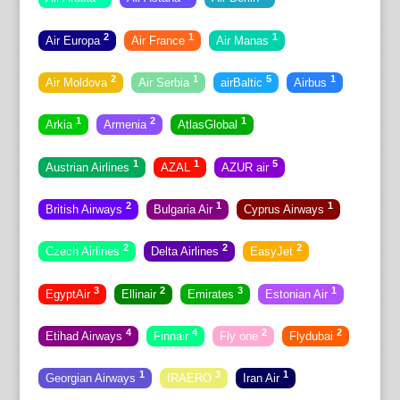
2
1
1
Air Europa
Air France
Air Manas
2
1
5
1
Air Moldova
Air Serbia
airBaltic
Airbus
1
2
1
Arkia
Armenia
AtlasGlobal
1
1
5
Austrian Airlines
AZAL
AZUR air
2
1
1
British Airways
Bulgaria Air
Cyprus Airways
2
2
2
Czech Airlines
Delta Airlines
EasyJet
3
2
3
1
EgyptAir
Ellinair
Emirates
Estonian Air
4
4
2
2
Etihad Airways
Finnair
Fly one
Flydubai
1
3
1
Georgian Airways
IRAERO
Iran Air