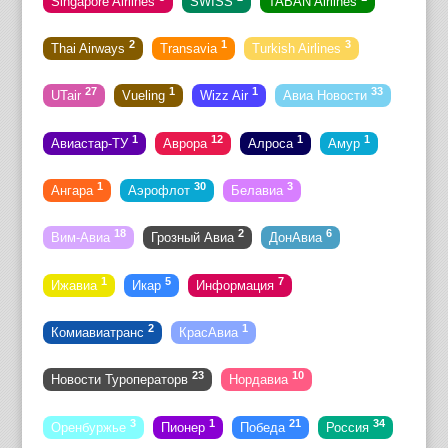
Singapore Airlines
SWISS
TABAN Airlines
2
1
3
Thai Airways
Transavia
Turkish Airlines
27
1
1
33
UTair
Vueling
Wizz Air
Авиа Новости
1
12
1
1
Авиастар-ТУ
Аврора
Алроса
Амур
1
30
3
Ангара
Аэрофлот
Белавиа
18
2
6
Вим-Авиа
Грозный Авиа
ДонАвиа
1
5
7
Ижавиа
Икар
Информация
2
1
Комиавиатранс
КрасАвиа
23
10
Новости Туроператорв
Нордавиа
3
1
21
34
Оренбуржье
Пионер
Победа
Россия