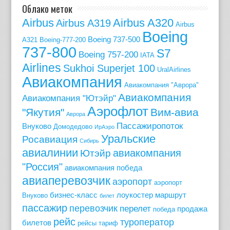
Облако меток
Airbus
Airbus A320
Airbus A319
Airbus
Boeing
Boeing 737-500
A321
Boeing-777-200
737-800
S7
Boeing 757-200
IATA
Airlines
Sukhoi Superjet 100
UralAirlines
Авиакомпания
Авиакомпания "Аврора"
Авиакомпания
Авиакомпания "Ютэйр"
Аэрофлот
"Якутия"
Вим-авиа
Аврора
Пассажиропоток
Внуково
Домодедово
ИрАэро
Уральские
Росавиация
Сибирь
авиалинии
авиакомпания
Ютэйр
"Россия"
авиакомпания победа
авиаперевозчик
аэропорт
аэропорт
бизнес-класс
лоукостер
маршрут
Внуково
билет
пассажир
перевозчик
перелет
продажа
победа
рейс
туроператор
билетов
рейсы
тариф