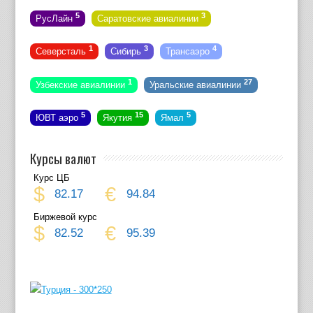
5
3
РусЛайн
Саратовские авиалинии
1
3
4
Северсталь
Сибирь
Трансаэро
1
27
Узбекские авиалинии
Уральские авиалинии
5
15
5
ЮВТ аэро
Якутия
Ямал
Курсы валют
Курс ЦБ
$
€
82.17
94.84
Биржевой курс
$
€
82.52
95.39