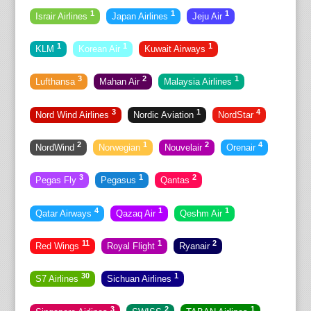
1
1
1
Israir Airlines
Japan Airlines
Jeju Air
1
1
1
KLM
Korean Air
Kuwait Airways
3
2
1
Lufthansa
Mahan Air
Malaysia Airlines
3
1
4
Nord Wind Airlines
Nordic Aviation
NordStar
2
1
2
4
NordWind
Norwegian
Nouvelair
Orenair
3
1
2
Pegas Fly
Pegasus
Qantas
4
1
1
Qatar Airways
Qazaq Air
Qeshm Air
11
1
2
Red Wings
Royal Flight
Ryanair
30
1
S7 Airlines
Sichuan Airlines
3
2
1