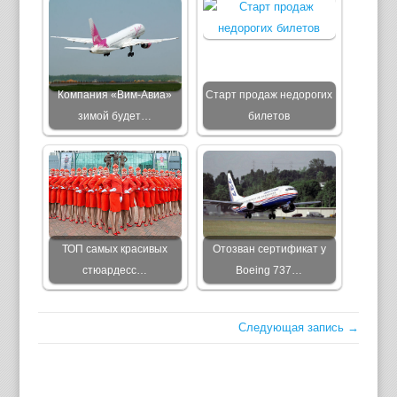
Компания «Вим-Авиа»
Cтарт продаж недорогих
зимой будет…
билетов
ТОП самых красивых
Отозван сертификат у
стюардесс…
Boeing 737…
Следующая запись →