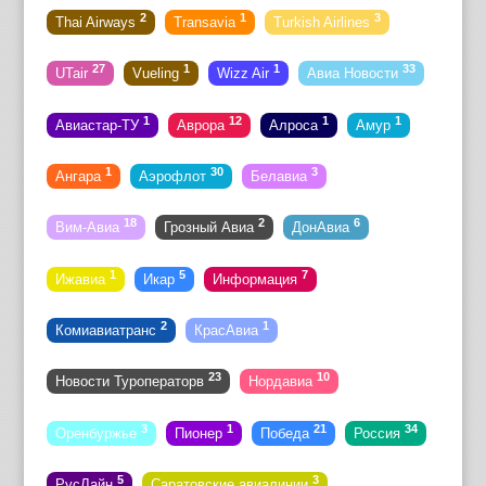
2
1
3
Thai Airways
Transavia
Turkish Airlines
27
1
1
33
UTair
Vueling
Wizz Air
Авиа Новости
1
12
1
1
Авиастар-ТУ
Аврора
Алроса
Амур
1
30
3
Ангара
Аэрофлот
Белавиа
18
2
6
Вим-Авиа
Грозный Авиа
ДонАвиа
1
5
7
Ижавиа
Икар
Информация
2
1
Комиавиатранс
КрасАвиа
23
10
Новости Туроператорв
Нордавиа
3
1
21
34
Оренбуржье
Пионер
Победа
Россия
5
3
РусЛайн
Саратовские авиалинии