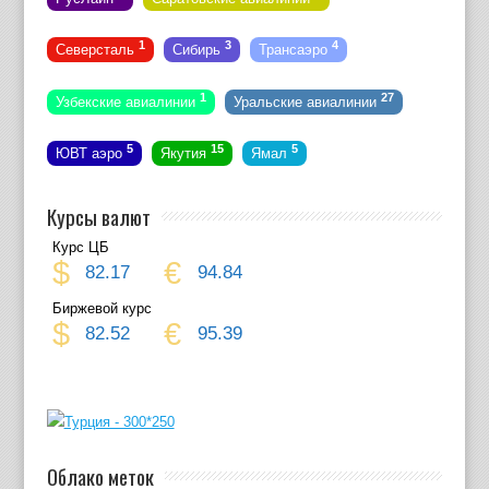
1
3
4
Северсталь
Сибирь
Трансаэро
1
27
Узбекские авиалинии
Уральские авиалинии
5
15
5
ЮВТ аэро
Якутия
Ямал
Курсы валют
Курс ЦБ
$
€
82.17
94.84
Биржевой курс
$
€
82.52
95.39
Облако меток