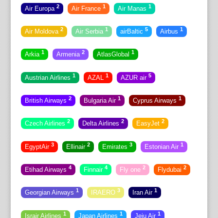
2
1
1
Air Europa
Air France
Air Manas
2
1
5
1
Air Moldova
Air Serbia
airBaltic
Airbus
1
2
1
Arkia
Armenia
AtlasGlobal
1
1
5
Austrian Airlines
AZAL
AZUR air
2
1
1
British Airways
Bulgaria Air
Cyprus Airways
2
2
2
Czech Airlines
Delta Airlines
EasyJet
3
2
3
1
EgyptAir
Ellinair
Emirates
Estonian Air
4
4
2
2
Etihad Airways
Finnair
Fly one
Flydubai
1
3
1
Georgian Airways
IRAERO
Iran Air
1
1
1
Israir Airlines
Japan Airlines
Jeju Air