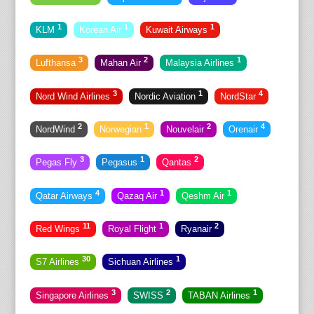
1
1
1
KLM
Korean Air
Kuwait Airways
3
2
1
Lufthansa
Mahan Air
Malaysia Airlines
3
1
4
Nord Wind Airlines
Nordic Aviation
NordStar
2
1
2
4
NordWind
Norwegian
Nouvelair
Orenair
3
1
2
Pegas Fly
Pegasus
Qantas
4
1
1
Qatar Airways
Qazaq Air
Qeshm Air
11
1
2
Red Wings
Royal Flight
Ryanair
30
1
S7 Airlines
Sichuan Airlines
3
2
1
Singapore Airlines
SWISS
TABAN Airlines