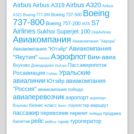
Airbus
Airbus A320
Airbus A319
Airbus
Boeing
Boeing 737-500
A321
Boeing-777-200
737-800
S7
Boeing 757-200
IATA
Airlines
Sukhoi Superjet 100
UralAirlines
Авиакомпания
Авиакомпания "Аврора"
Авиакомпания
Авиакомпания "Ютэйр"
Аэрофлот
"Якутия"
Вим-авиа
Аврора
Пассажиропоток
Внуково
Домодедово
ИрАэро
Уральские
Росавиация
Сибирь
авиалинии
авиакомпания
Ютэйр
"Россия"
авиакомпания победа
авиаперевозчик
аэропорт
аэропорт
бизнес-класс
лоукостер
маршрут
Внуково
билет
пассажир
перевозчик
перелет
продажа
победа
рейс
туроператор
билетов
рейсы
тариф