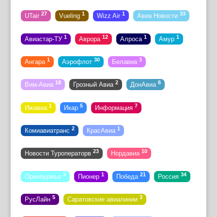
27
1
1
33
UTair
Vueling
Wizz Air
Авиа Новости
1
12
1
1
Авиастар-ТУ
Аврора
Алроса
Амур
1
30
3
Ангара
Аэрофлот
Белавиа
18
2
6
Вим-Авиа
Грозный Авиа
ДонАвиа
1
5
7
Ижавиа
Икар
Информация
2
1
Комиавиатранс
КрасАвиа
23
10
Новости Туроператорв
Нордавиа
3
1
21
34
Оренбуржье
Пионер
Победа
Россия
5
3
РусЛайн
Саратовские авиалинии