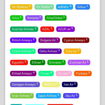
2
1
5
1
Air Moldova
Air Serbia
airBaltic
Airbus
1
2
1
Arkia
Armenia
AtlasGlobal
1
1
5
Austrian Airlines
AZAL
AZUR air
2
1
1
British Airways
Bulgaria Air
Cyprus Airways
2
2
2
Czech Airlines
Delta Airlines
EasyJet
3
2
3
1
EgyptAir
Ellinair
Emirates
Estonian Air
4
4
2
2
Etihad Airways
Finnair
Fly one
Flydubai
1
3
1
Georgian Airways
IRAERO
Iran Air
1
1
1
Israir Airlines
Japan Airlines
Jeju Air