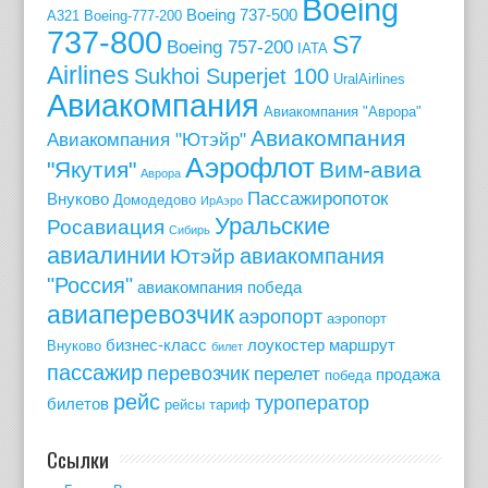
Boeing
Boeing 737-500
A321
Boeing-777-200
737-800
S7
Boeing 757-200
IATA
Airlines
Sukhoi Superjet 100
UralAirlines
Авиакомпания
Авиакомпания "Аврора"
Авиакомпания
Авиакомпания "Ютэйр"
Аэрофлот
"Якутия"
Вим-авиа
Аврора
Пассажиропоток
Внуково
Домодедово
ИрАэро
Уральские
Росавиация
Сибирь
авиалинии
авиакомпания
Ютэйр
"Россия"
авиакомпания победа
авиаперевозчик
аэропорт
аэропорт
бизнес-класс
лоукостер
маршрут
Внуково
билет
пассажир
перевозчик
перелет
продажа
победа
рейс
туроператор
билетов
рейсы
тариф
Ссылки