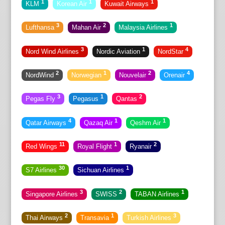
1
1
1
KLM
Korean Air
Kuwait Airways
3
2
1
Lufthansa
Mahan Air
Malaysia Airlines
3
1
4
Nord Wind Airlines
Nordic Aviation
NordStar
2
1
2
4
NordWind
Norwegian
Nouvelair
Orenair
3
1
2
Pegas Fly
Pegasus
Qantas
4
1
1
Qatar Airways
Qazaq Air
Qeshm Air
11
1
2
Red Wings
Royal Flight
Ryanair
30
1
S7 Airlines
Sichuan Airlines
3
2
1
Singapore Airlines
SWISS
TABAN Airlines
2
1
3
Thai Airways
Transavia
Turkish Airlines