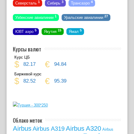
1
3
4
Северсталь
Сибирь
Трансаэро
1
27
Узбекские авиалинии
Уральские авиалинии
5
15
5
ЮВТ аэро
Якутия
Ямал
Курсы валют
Курс ЦБ
$
€
82.17
94.84
Биржевой курс
$
€
82.52
95.39
Облако меток
Airbus
Airbus A320
Airbus A319
Airbus