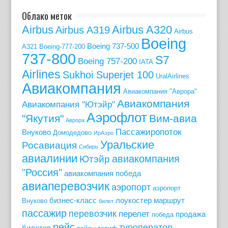
Облако меток
Airbus
Airbus A320
Airbus A319
Airbus
Boeing
Boeing 737-500
A321
Boeing-777-200
737-800
S7
Boeing 757-200
IATA
Airlines
Sukhoi Superjet 100
UralAirlines
Авиакомпания
Авиакомпания "Аврора"
Авиакомпания
Авиакомпания "Ютэйр"
Аэрофлот
"Якутия"
Вим-авиа
Аврора
Пассажиропоток
Внуково
Домодедово
ИрАэро
Уральские
Росавиация
Сибирь
авиалинии
авиакомпания
Ютэйр
"Россия"
авиакомпания победа
авиаперевозчик
аэропорт
аэропорт
бизнес-класс
лоукостер
маршрут
Внуково
билет
пассажир
перевозчик
перелет
продажа
победа
рейс
туроператор
билетов