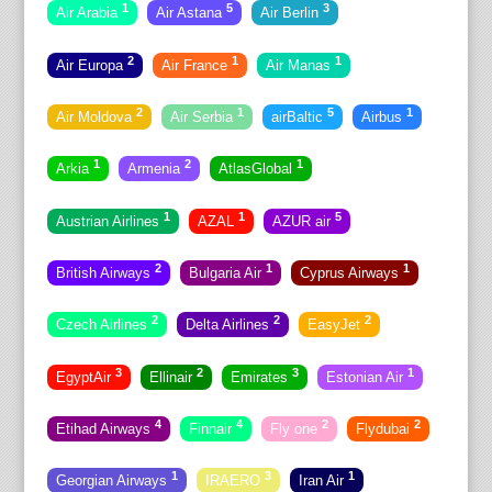
1
5
3
Air Arabia
Air Astana
Air Berlin
2
1
1
Air Europa
Air France
Air Manas
2
1
5
1
Air Moldova
Air Serbia
airBaltic
Airbus
1
2
1
Arkia
Armenia
AtlasGlobal
1
1
5
Austrian Airlines
AZAL
AZUR air
2
1
1
British Airways
Bulgaria Air
Cyprus Airways
2
2
2
Czech Airlines
Delta Airlines
EasyJet
3
2
3
1
EgyptAir
Ellinair
Emirates
Estonian Air
4
4
2
2
Etihad Airways
Finnair
Fly one
Flydubai
1
3
1
Georgian Airways
IRAERO
Iran Air