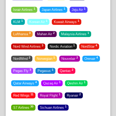
1
1
1
Israir Airlines
Japan Airlines
Jeju Air
1
1
1
KLM
Korean Air
Kuwait Airways
3
2
1
Lufthansa
Mahan Air
Malaysia Airlines
3
1
4
Nord Wind Airlines
Nordic Aviation
NordStar
2
1
2
4
NordWind
Norwegian
Nouvelair
Orenair
3
1
2
Pegas Fly
Pegasus
Qantas
4
1
1
Qatar Airways
Qazaq Air
Qeshm Air
11
1
2
Red Wings
Royal Flight
Ryanair
30
1
S7 Airlines
Sichuan Airlines