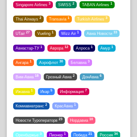
3
2
1
Singapore Airlines
SWISS
TABAN Airlines
2
1
3
Thai Airways
Transavia
Turkish Airlines
27
1
1
33
UTair
Vueling
Wizz Air
Авиа Новости
1
12
1
1
Авиастар-ТУ
Аврора
Алроса
Амур
1
30
3
Ангара
Аэрофлот
Белавиа
18
2
6
Вим-Авиа
Грозный Авиа
ДонАвиа
1
5
7
Ижавиа
Икар
Информация
2
1
Комиавиатранс
КрасАвиа
23
10
Новости Туроператорв
Нордавиа
3
1
21
34
Оренбуржье
Пионер
Победа
Россия