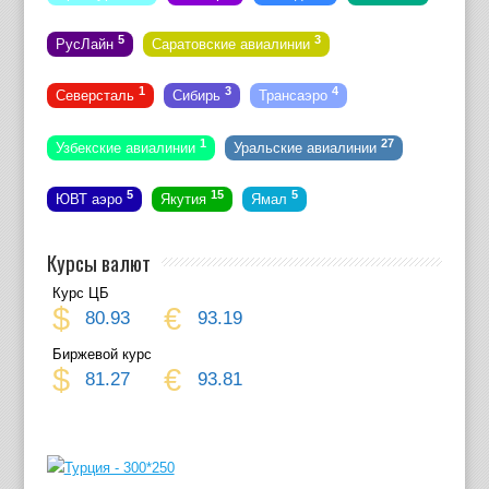
5
3
РусЛайн
Саратовские авиалинии
1
3
4
Северсталь
Сибирь
Трансаэро
1
27
Узбекские авиалинии
Уральские авиалинии
5
15
5
ЮВТ аэро
Якутия
Ямал
Курсы валют
Курс ЦБ
$
€
80.93
93.19
Биржевой курс
$
€
81.27
93.81