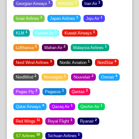
1
3
1
Georgian Airways
IRAERO
Iran Air
1
1
1
Israir Airlines
Japan Airlines
Jeju Air
1
1
1
KLM
Korean Air
Kuwait Airways
3
2
1
Lufthansa
Mahan Air
Malaysia Airlines
3
1
4
Nord Wind Airlines
Nordic Aviation
NordStar
2
1
2
4
NordWind
Norwegian
Nouvelair
Orenair
3
1
2
Pegas Fly
Pegasus
Qantas
4
1
1
Qatar Airways
Qazaq Air
Qeshm Air
11
1
2
Red Wings
Royal Flight
Ryanair
30
1
S7 Airlines
Sichuan Airlines