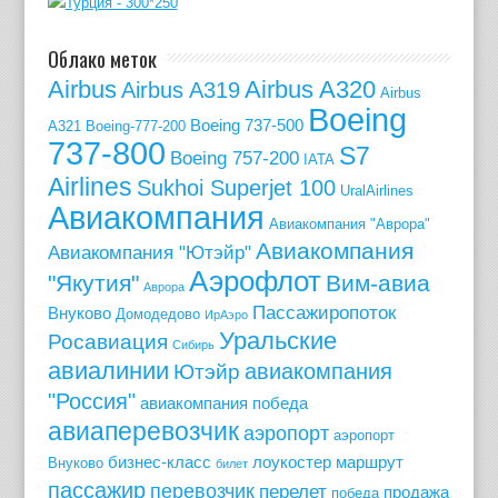
Облако меток
Airbus
Airbus A320
Airbus A319
Airbus
Boeing
Boeing 737-500
A321
Boeing-777-200
737-800
S7
Boeing 757-200
IATA
Airlines
Sukhoi Superjet 100
UralAirlines
Авиакомпания
Авиакомпания "Аврора"
Авиакомпания
Авиакомпания "Ютэйр"
Аэрофлот
"Якутия"
Вим-авиа
Аврора
Пассажиропоток
Внуково
Домодедово
ИрАэро
Уральские
Росавиация
Сибирь
авиалинии
авиакомпания
Ютэйр
"Россия"
авиакомпания победа
авиаперевозчик
аэропорт
аэропорт
бизнес-класс
лоукостер
маршрут
Внуково
билет
пассажир
перевозчик
перелет
продажа
победа