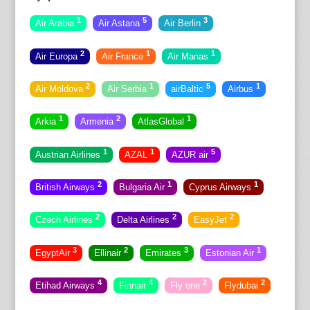
1
5
3
Air Arabia
Air Astana
Air Berlin
2
1
1
Air Europa
Air France
Air Manas
2
1
5
1
Air Moldova
Air Serbia
airBaltic
Airbus
1
2
1
Arkia
Armenia
AtlasGlobal
1
1
5
Austrian Airlines
AZAL
AZUR air
2
1
1
British Airways
Bulgaria Air
Cyprus Airways
2
2
2
Czech Airlines
Delta Airlines
EasyJet
3
2
3
1
EgyptAir
Ellinair
Emirates
Estonian Air
4
4
2
2
Etihad Airways
Finnair
Fly one
Flydubai