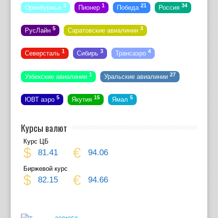
3
1
21
34
Оренбуржье
Пионер
Победа
Россия
5
3
РусЛайн
Саратовские авиалинии
1
3
4
Северсталь
Сибирь
Трансаэро
1
27
Узбекские авиалинии
Уральские авиалинии
5
15
5
ЮВТ аэро
Якутия
Ямал
Курсы валют
Курс ЦБ
$
€
81.41
94.06
Биржевой курс
$
€
82.15
94.66