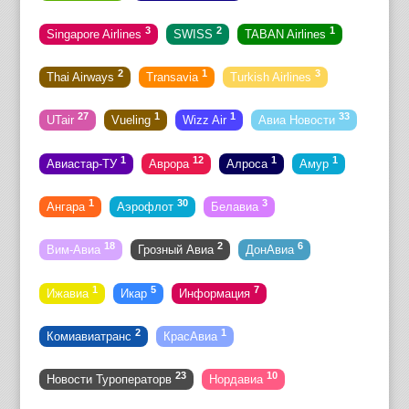
3
2
1
Singapore Airlines
SWISS
TABAN Airlines
2
1
3
Thai Airways
Transavia
Turkish Airlines
27
1
1
33
UTair
Vueling
Wizz Air
Авиа Новости
1
12
1
1
Авиастар-ТУ
Аврора
Алроса
Амур
1
30
3
Ангара
Аэрофлот
Белавиа
18
2
6
Вим-Авиа
Грозный Авиа
ДонАвиа
1
5
7
Ижавиа
Икар
Информация
2
1
Комиавиатранс
КрасАвиа
23
10
Новости Туроператорв
Нордавиа