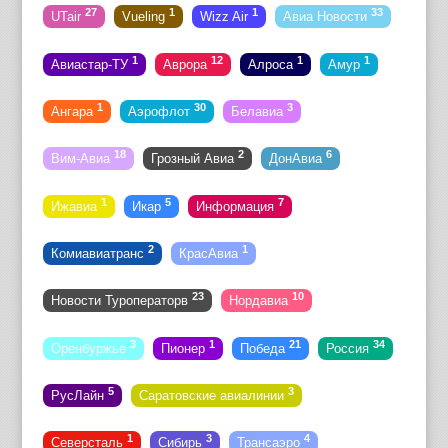
27
1
1
33
UTair
Vueling
Wizz Air
Авиа Новости
1
12
1
1
Авиастар-ТУ
Аврора
Алроса
Амур
1
30
3
Ангара
Аэрофлот
Белавиа
18
2
6
Вим-Авиа
Грозный Авиа
ДонАвиа
1
5
7
Ижавиа
Икар
Информация
2
1
Комиавиатранс
КрасАвиа
23
10
Новости Туроператорв
Нордавиа
3
1
21
34
Оренбуржье
Пионер
Победа
Россия
5
3
РусЛайн
Саратовские авиалинии
1
3
4
Северсталь
Сибирь
Трансаэро