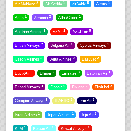
2
1
5
1
Air Moldova
Air Serbia
airBaltic
Airbus
1
2
1
Arkia
Armenia
AtlasGlobal
1
1
5
Austrian Airlines
AZAL
AZUR air
2
1
1
British Airways
Bulgaria Air
Cyprus Airways
2
2
2
Czech Airlines
Delta Airlines
EasyJet
3
2
3
1
EgyptAir
Ellinair
Emirates
Estonian Air
4
4
2
2
Etihad Airways
Finnair
Fly one
Flydubai
1
3
1
Georgian Airways
IRAERO
Iran Air
1
1
1
Israir Airlines
Japan Airlines
Jeju Air
1
1
1
KLM
Korean Air
Kuwait Airways