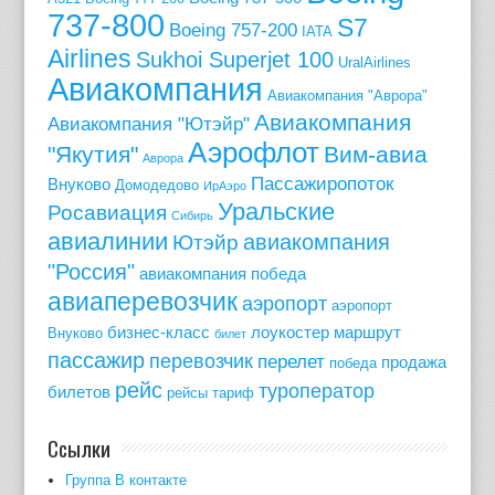
737-800
S7
Boeing 757-200
IATA
Airlines
Sukhoi Superjet 100
UralAirlines
Авиакомпания
Авиакомпания "Аврора"
Авиакомпания
Авиакомпания "Ютэйр"
Аэрофлот
"Якутия"
Вим-авиа
Аврора
Пассажиропоток
Внуково
Домодедово
ИрАэро
Уральские
Росавиация
Сибирь
авиалинии
авиакомпания
Ютэйр
"Россия"
авиакомпания победа
авиаперевозчик
аэропорт
аэропорт
бизнес-класс
лоукостер
маршрут
Внуково
билет
пассажир
перевозчик
перелет
продажа
победа
рейс
туроператор
билетов
рейсы
тариф
Ссылки
Группа В контакте