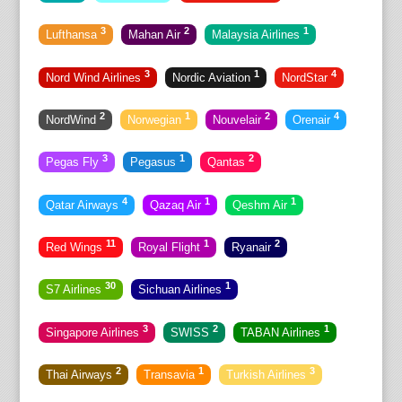
3
2
1
Lufthansa
Mahan Air
Malaysia Airlines
3
1
4
Nord Wind Airlines
Nordic Aviation
NordStar
2
1
2
4
NordWind
Norwegian
Nouvelair
Orenair
3
1
2
Pegas Fly
Pegasus
Qantas
4
1
1
Qatar Airways
Qazaq Air
Qeshm Air
11
1
2
Red Wings
Royal Flight
Ryanair
30
1
S7 Airlines
Sichuan Airlines
3
2
1
Singapore Airlines
SWISS
TABAN Airlines
2
1
3
Thai Airways
Transavia
Turkish Airlines