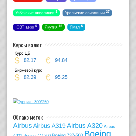
1
27
Узбекские авиалинии
Уральские авиалинии
5
15
5
ЮВТ аэро
Якутия
Ямал
Курсы валют
Курс ЦБ
$
€
82.17
94.84
Биржевой курс
$
€
82.39
95.25
Облако меток
Airbus
Airbus A320
Airbus A319
Airbus
Boeing
Boeing 737-500
A321
Boeing-777-200