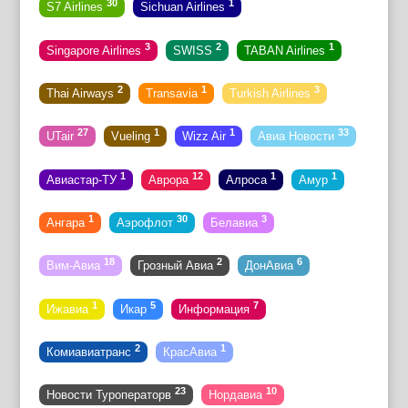
30
1
S7 Airlines
Sichuan Airlines
3
2
1
Singapore Airlines
SWISS
TABAN Airlines
2
1
3
Thai Airways
Transavia
Turkish Airlines
27
1
1
33
UTair
Vueling
Wizz Air
Авиа Новости
1
12
1
1
Авиастар-ТУ
Аврора
Алроса
Амур
1
30
3
Ангара
Аэрофлот
Белавиа
18
2
6
Вим-Авиа
Грозный Авиа
ДонАвиа
1
5
7
Ижавиа
Икар
Информация
2
1
Комиавиатранс
КрасАвиа
23
10
Новости Туроператорв
Нордавиа