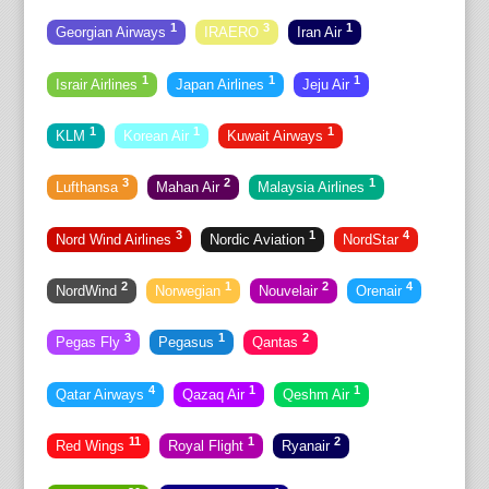
1
3
1
Georgian Airways
IRAERO
Iran Air
1
1
1
Israir Airlines
Japan Airlines
Jeju Air
1
1
1
KLM
Korean Air
Kuwait Airways
3
2
1
Lufthansa
Mahan Air
Malaysia Airlines
3
1
4
Nord Wind Airlines
Nordic Aviation
NordStar
2
1
2
4
NordWind
Norwegian
Nouvelair
Orenair
3
1
2
Pegas Fly
Pegasus
Qantas
4
1
1
Qatar Airways
Qazaq Air
Qeshm Air
11
1
2
Red Wings
Royal Flight
Ryanair