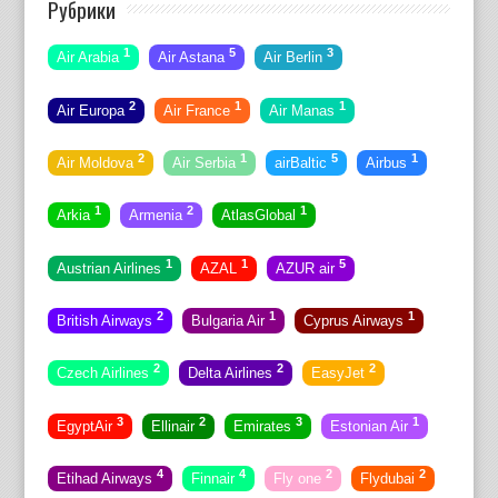
Рубрики
1
5
3
Air Arabia
Air Astana
Air Berlin
2
1
1
Air Europa
Air France
Air Manas
2
1
5
1
Air Moldova
Air Serbia
airBaltic
Airbus
1
2
1
Arkia
Armenia
AtlasGlobal
1
1
5
Austrian Airlines
AZAL
AZUR air
2
1
1
British Airways
Bulgaria Air
Cyprus Airways
2
2
2
Czech Airlines
Delta Airlines
EasyJet
3
2
3
1
EgyptAir
Ellinair
Emirates
Estonian Air
4
4
2
2
Etihad Airways
Finnair
Fly one
Flydubai