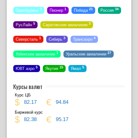
3
1
21
34
Оренбуржье
Пионер
Победа
Россия
5
3
РусЛайн
Саратовские авиалинии
1
3
4
Северсталь
Сибирь
Трансаэро
1
27
Узбекские авиалинии
Уральские авиалинии
5
15
5
ЮВТ аэро
Якутия
Ямал
Курсы валют
Курс ЦБ
$
€
82.17
94.84
Биржевой курс
$
€
82.38
95.17