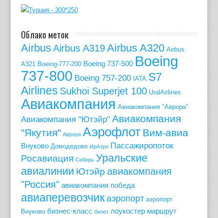
Облако меток
Airbus
Airbus A320
Airbus A319
Airbus
Boeing
Boeing 737-500
A321
Boeing-777-200
737-800
S7
Boeing 757-200
IATA
Airlines
Sukhoi Superjet 100
UralAirlines
Авиакомпания
Авиакомпания "Аврора"
Авиакомпания
Авиакомпания "Ютэйр"
Аэрофлот
"Якутия"
Вим-авиа
Аврора
Пассажиропоток
Внуково
Домодедово
ИрАэро
Уральские
Росавиация
Сибирь
авиалинии
авиакомпания
Ютэйр
"Россия"
авиакомпания победа
авиаперевозчик
аэропорт
аэропорт
бизнес-класс
лоукостер
маршрут
Внуково
билет