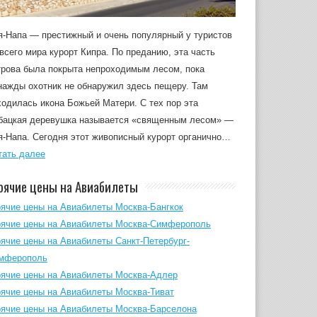
я-Напа — престижный и очень популярный у туристов
 всего мира курорт Кипра. По преданию, эта часть
трова была покрыта непроходимым лесом, пока
нажды охотник не обнаружил здесь пещеру. Там
ходилась икона Божьей Матери. С тех пор эта
бацкая деревушка называется «священным лесом» —
я-Напа. Сегодня этот живописный курорт органично…
тать далее
рячие цены на Авиабилеты
рячие цены на Авиабилеты Москва-Бангкок
рячие цены на Авиабилеты Москва-Симферополь
рячие цены на Авиабилеты Санкт-Петербург-
мферополь
рячие цены на Авиабилеты Москва-Адлер
рячие цены на Авиабилеты Москва-Тиват
рячие цены на Авиабилеты Москва-Барселона