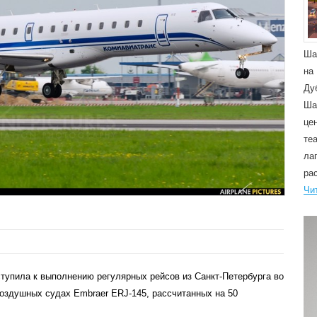
Ша
на
Ду
Ша
це
те
ла
ра
Чи
ступила к выполнению регулярных рейсов из Санкт-Петербурга во
оздушных судах Embraer ERJ-145, рассчитанных на 50