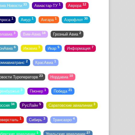
33
1
12
виа Новости
Авиастар-ТУ
Аврора
1
1
1
30
лроса
Амур
Ангара
Аэрофлот
3
18
2
елавиа
Вим-Авиа
Грозный Авиа
6
1
5
7
онАвиа
Ижавиа
Икар
Информация
2
1
омиавиатранс
КрасАвиа
23
10
овости Туроператорв
Нордавиа
3
1
21
ренбуржье
Пионер
Победа
34
5
3
оссия
РусЛайн
Саратовские авиалинии
1
3
4
еверсталь
Сибирь
Трансаэро
1
27
збекские авиалинии
Уральские авиалинии