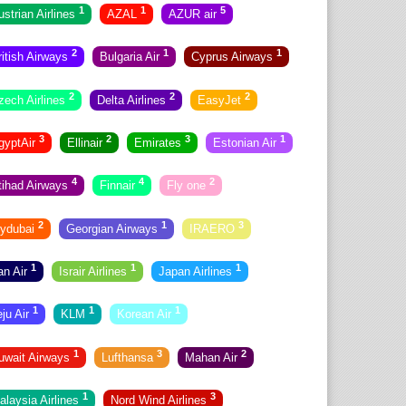
1
1
5
ustrian Airlines
AZAL
AZUR air
2
1
1
ritish Airways
Bulgaria Air
Cyprus Airways
2
2
2
zech Airlines
Delta Airlines
EasyJet
3
2
3
1
gyptAir
Ellinair
Emirates
Estonian Air
4
4
2
tihad Airways
Finnair
Fly one
2
1
3
lydubai
Georgian Airways
IRAERO
1
1
1
ran Air
Israir Airlines
Japan Airlines
1
1
1
eju Air
KLM
Korean Air
1
3
2
uwait Airways
Lufthansa
Mahan Air
1
3
alaysia Airlines
Nord Wind Airlines