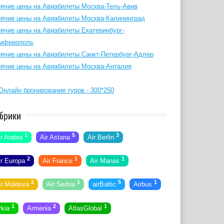
рячие цены на Авиабилеты Москва-Тель-Авив
рячие цены на Авиабилеты Москва-Калининград
рячие цены на Авиабилеты Екатеринбург-
мферополь
рячие цены на Авиабилеты Санкт-Петербург-Адлер
рячие цены на Авиабилеты Москва-Анталия
брики
1
5
3
ir Arabia
Air Astana
Air Berlin
2
1
1
ir Europa
Air France
Air Manas
2
1
5
1
ir Moldova
Air Serbia
airBaltic
Airbus
1
2
1
rkia
Armenia
AtlasGlobal