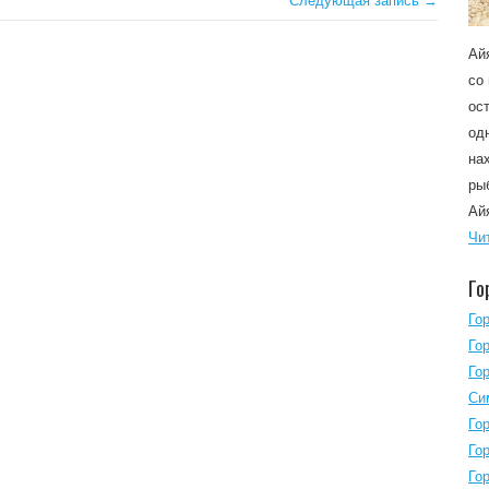
Следующая запись →
Ай
со
ос
од
на
ры
Ай
Чи
Го
Го
Го
Го
Си
Го
Го
Го