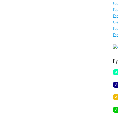
Го
Го
Го
Си
Го
Го
Ру
A
A
A
A