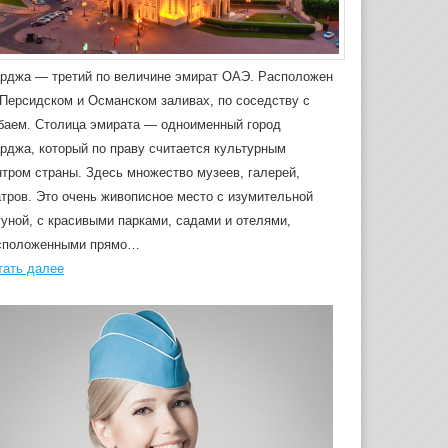
рджа — третий по величине эмират ОАЭ. Расположен
 Персидском и Османском заливах, по соседству с
баем. Столица эмирата — одноименный город
рджа, который по праву считается культурным
нтром страны. Здесь множество музеев, галерей,
атров. Это очень живописное место с изумительной
гуной, с красивыми парками, садами и отелями,
сположенными прямо…
тать далее