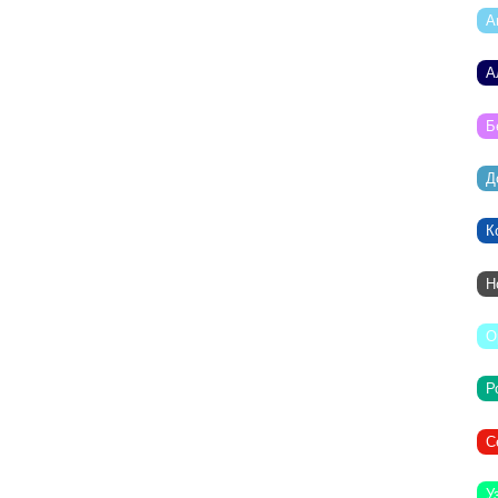
А
А
Б
Д
К
Н
О
Р
С
У