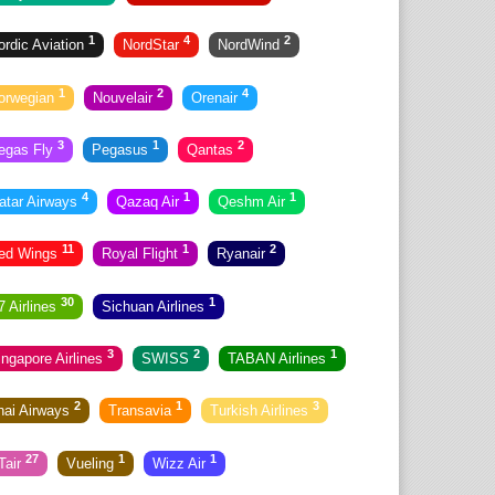
1
4
2
ordic Aviation
NordStar
NordWind
1
2
4
orwegian
Nouvelair
Orenair
3
1
2
egas Fly
Pegasus
Qantas
4
1
1
atar Airways
Qazaq Air
Qeshm Air
11
1
2
ed Wings
Royal Flight
Ryanair
30
1
7 Airlines
Sichuan Airlines
3
2
1
ingapore Airlines
SWISS
TABAN Airlines
2
1
3
hai Airways
Transavia
Turkish Airlines
27
1
1
Tair
Vueling
Wizz Air