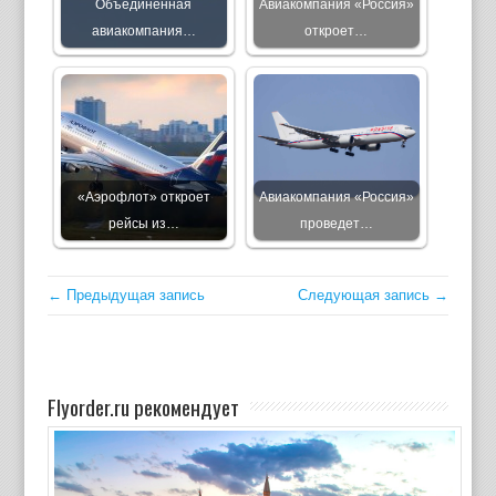
Объединенная
Авиакомпания «Россия»
авиакомпания…
откроет…
«Аэрофлот» откроет
Авиакомпания «Россия»
рейсы из…
проведет…
← Предыдущая запись
Следующая запись →
Flyorder.ru рекомендует