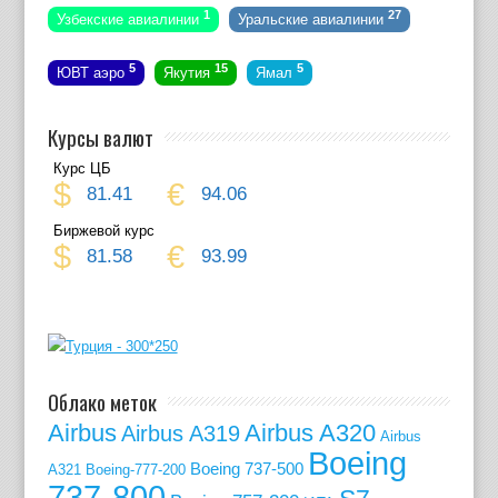
1
27
Узбекские авиалинии
Уральские авиалинии
5
15
5
ЮВТ аэро
Якутия
Ямал
Курсы валют
Курс ЦБ
$
€
81.41
94.06
Биржевой курс
$
€
81.58
93.99
Облако меток
Airbus
Airbus A320
Airbus A319
Airbus
Boeing
Boeing 737-500
A321
Boeing-777-200
737-800