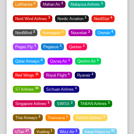
3
2
1
Lufthansa
Mahan Air
Malaysia Airlines
3
1
4
Nord Wind Airlines
Nordic Aviation
NordStar
2
1
2
4
NordWind
Norwegian
Nouvelair
Orenair
3
1
2
Pegas Fly
Pegasus
Qantas
4
1
1
Qatar Airways
Qazaq Air
Qeshm Air
11
1
2
Red Wings
Royal Flight
Ryanair
30
1
S7 Airlines
Sichuan Airlines
3
2
1
Singapore Airlines
SWISS
TABAN Airlines
2
1
3
Thai Airways
Transavia
Turkish Airlines
27
1
1
33
UTair
Vueling
Wizz Air
Авиа Новости