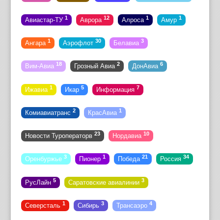
1
12
1
1
Авиастар-ТУ
Аврора
Алроса
Амур
1
30
3
Ангара
Аэрофлот
Белавиа
18
2
6
Вим-Авиа
Грозный Авиа
ДонАвиа
1
5
7
Ижавиа
Икар
Информация
2
1
Комиавиатранс
КрасАвиа
23
10
Новости Туроператорв
Нордавиа
3
1
21
34
Оренбуржье
Пионер
Победа
Россия
5
3
РусЛайн
Саратовские авиалинии
1
3
4
Северсталь
Сибирь
Трансаэро