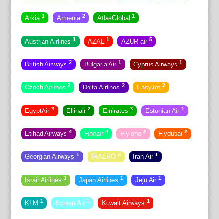
1
2
1
Arkia
Armenia
AtlasGlobal
1
1
5
Austrian Airlines
AZAL
AZUR air
2
1
1
British Airways
Bulgaria Air
Cyprus Airways
2
2
2
Czech Airlines
Delta Airlines
EasyJet
3
2
3
1
EgyptAir
Ellinair
Emirates
Estonian Air
4
4
2
2
Etihad Airways
Finnair
Fly one
Flydubai
1
3
1
Georgian Airways
IRAERO
Iran Air
1
1
1
Israir Airlines
Japan Airlines
Jeju Air
1
1
1
KLM
Korean Air
Kuwait Airways