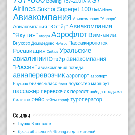
S7
Boeing 757-200
IATA
Airlines
Sukhoi Superjet 100
UralAirlines
Авиакомпания
Авиакомпания "Аврора"
Авиакомпания
Авиакомпания "Ютэйр"
Аэрофлот
"Якутия"
Вим-авиа
Аврора
Пассажиропоток
Внуково
Домодедово
ИрАэро
Уральские
Росавиация
Сибирь
авиалинии
авиакомпания
Ютэйр
"Россия"
авиакомпания победа
авиаперевозчик
аэропорт
аэропорт
бизнес-класс
лоукостер
маршрут
Внуково
билет
пассажир
перевозчик
перелет
продажа
победа
рейс
туроператор
билетов
рейсы
тариф
Ссылки
Группа В контакте
Доска объявлений 4Bering.ru для жителей