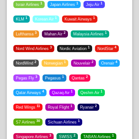
1
1
1
Israir Airlines
Japan Airlines
Jeju Air
1
1
1
KLM
Korean Air
Kuwait Airways
3
2
1
Lufthansa
Mahan Air
Malaysia Airlines
3
1
4
Nord Wind Airlines
Nordic Aviation
NordStar
2
1
2
4
NordWind
Norwegian
Nouvelair
Orenair
3
1
2
Pegas Fly
Pegasus
Qantas
4
1
1
Qatar Airways
Qazaq Air
Qeshm Air
11
1
2
Red Wings
Royal Flight
Ryanair
30
1
S7 Airlines
Sichuan Airlines
3
2
1
Singapore Airlines
SWISS
TABAN Airlines