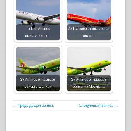
Turkish Airlines
Из Пулково открываются
приступила к…
новые…
S7 Airlines открывает
S7 Airlines открывает
рейсы в Шанхай
рейсы из Москвы…
← Предыдущая запись
Следующая запись →