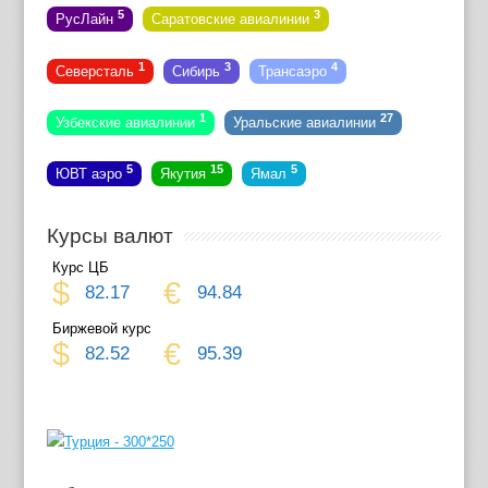
5
3
РусЛайн
Саратовские авиалинии
1
3
4
Северсталь
Сибирь
Трансаэро
1
27
Узбекские авиалинии
Уральские авиалинии
5
15
5
ЮВТ аэро
Якутия
Ямал
Курсы валют
Курс ЦБ
$
€
82.17
94.84
Биржевой курс
$
€
82.52
95.39