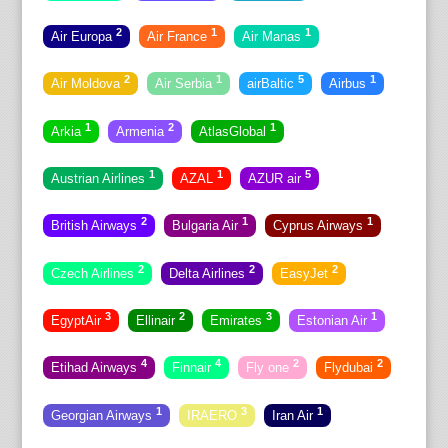
2
1
1
Air Europa
Air France
Air Manas
2
1
5
1
Air Moldova
Air Serbia
airBaltic
Airbus
1
2
1
Arkia
Armenia
AtlasGlobal
1
1
5
Austrian Airlines
AZAL
AZUR air
2
1
1
British Airways
Bulgaria Air
Cyprus Airways
2
2
2
Czech Airlines
Delta Airlines
EasyJet
3
2
3
1
EgyptAir
Ellinair
Emirates
Estonian Air
4
4
2
2
Etihad Airways
Finnair
Fly one
Flydubai
1
3
1
Georgian Airways
IRAERO
Iran Air