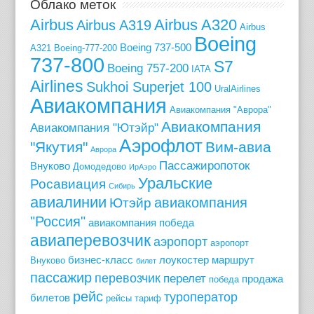
Облако меток
Airbus
Airbus A320
Airbus A319
Airbus
Boeing
Boeing 737-500
A321
Boeing-777-200
737-800
S7
Boeing 757-200
IATA
Airlines
Sukhoi Superjet 100
UralAirlines
Авиакомпания
Авиакомпания "Аврора"
Авиакомпания
Авиакомпания "Ютэйр"
Аэрофлот
"Якутия"
Вим-авиа
Аврора
Пассажиропоток
Внуково
Домодедово
ИрАэро
Уральские
Росавиация
Сибирь
авиалинии
авиакомпания
Ютэйр
"Россия"
авиакомпания победа
авиаперевозчик
аэропорт
аэропорт
бизнес-класс
лоукостер
маршрут
Внуково
билет
пассажир
перевозчик
перелет
продажа
победа
рейс
туроператор
билетов
рейсы
тариф