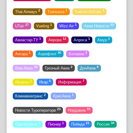
2
1
3
Thai Airways
Transavia
Turkish Airlines
27
1
1
33
UTair
Vueling
Wizz Air
Авиа Новости
1
12
1
1
Авиастар-ТУ
Аврора
Алроса
Амур
1
30
3
Ангара
Аэрофлот
Белавиа
18
2
6
Вим-Авиа
Грозный Авиа
ДонАвиа
1
5
7
Ижавиа
Икар
Информация
2
1
Комиавиатранс
КрасАвиа
23
10
Новости Туроператорв
Нордавиа
3
1
21
34
Оренбуржье
Пионер
Победа
Россия