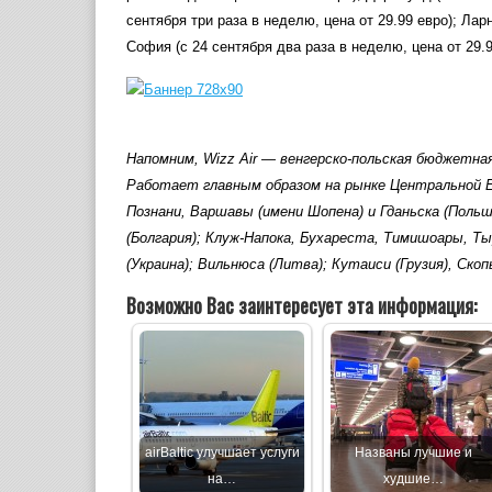
сентября три раза в неделю, цена от 29.99 евро); Ларн
София (с 24 сентября два раза в неделю, цена от 29.9
Напомним, Wizz Air — венгерско-польская бюджетна
Работает главным образом на рынке Центральной Е
Познани, Варшавы (имени Шопена) и Гданьска (Польш
(Болгария); Клуж-Напока, Бухареста, Тимишоары, Ты
(Украина); Вильнюса (Литва); Кутаиси (Грузия), Скоп
Возможно Вас заинтересует эта информация:
airBaltic улучшает услуги
Названы лучшие и
на…
худшие…