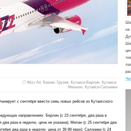
Ша
на
Ду
Ша
це
те
ла
ра
Чи
Wizz Air
,
Бизнес Грузия
,
Кутаиси-Берлин
,
Кутаиси-
Мюнхен
,
Кутаиси-Салоники
анирует с сентября ввести семь новых рейсов из Кутаисского
ледующих направлениях: Берлин (с 23 сентября, два раза в
я два раза в неделю, цена не указана); Милан (с 25 сентября два
нтября два раза в неделю, цена от 39.99 евро); Салоники (с 24