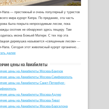
я-Напа — престижный и очень популярный у туристов
 всего мира курорт Кипра. По преданию, эта часть
трова была покрыта непроходимым лесом, пока
нажды охотник не обнаружил здесь пещеру. Там
ходилась икона Божьей Матери. С тех пор эта
бацкая деревушка называется «священным лесом» —
я-Напа. Сегодня этот живописный курорт органично…
тать далее
рячие цены на Авиабилеты
рячие цены на Авиабилеты Москва-Бангкок
рячие цены на Авиабилеты Москва-Симферополь
рячие цены на Авиабилеты Санкт-Петербург-
мферополь
рячие цены на Авиабилеты Москва-Адлер
рячие цены на Авиабилеты Москва-Тиват
рячие цены на Авиабилеты Москва-Барселона