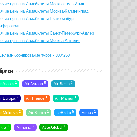
рячие цены на Авиабилеты Москва-Тель-Авив
рячие цены на Авиабилеты Москва-Калининград
рячие цены на Авиабилеты Екатеринбург-
мферополь
рячие цены на Авиабилеты Санкт-Петербург-Адлер
рячие цены на Авиабилеты Москва-Анталия
брики
1
5
3
ir Arabia
Air Astana
Air Berlin
2
1
1
ir Europa
Air France
Air Manas
2
1
5
1
ir Moldova
Air Serbia
airBaltic
Airbus
1
2
1
rkia
Armenia
AtlasGlobal