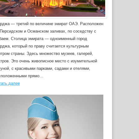
рджа — третий по величине эмират ОАЭ. Расположен
 Персидском и Османском заливах, по соседству с
баем. Столица эмирата — одноименный город
рджа, который по праву считается культурным
нтром страны. Здесь множество музеев, галерей,
атров. Это очень живописное место с изумительной
гуной, с красивыми парками, садами и отелями,
сположенными прямо…
тать далее