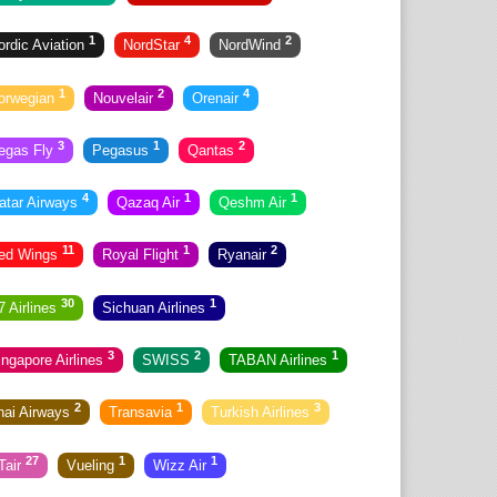
1
4
2
ordic Aviation
NordStar
NordWind
1
2
4
orwegian
Nouvelair
Orenair
3
1
2
egas Fly
Pegasus
Qantas
4
1
1
atar Airways
Qazaq Air
Qeshm Air
11
1
2
ed Wings
Royal Flight
Ryanair
30
1
7 Airlines
Sichuan Airlines
3
2
1
ingapore Airlines
SWISS
TABAN Airlines
2
1
3
hai Airways
Transavia
Turkish Airlines
27
1
1
Tair
Vueling
Wizz Air