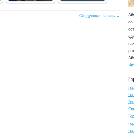
Ай
Следующая запись →
со
ос
од
на
ры
Ай
Чи
Го
Го
Го
Го
Си
Го
Го
Го