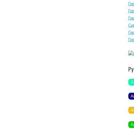
Го
Го
Го
Си
Го
Го
Ру
A
A
A
A