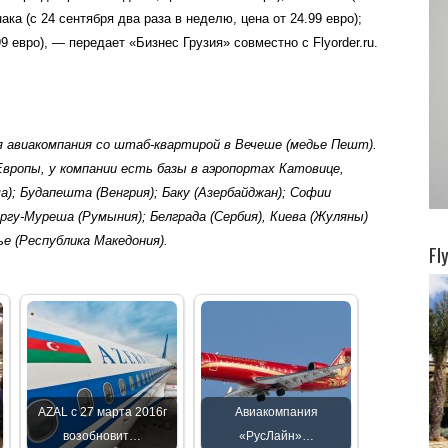
ака (с 24 сентября два раза в неделю, цена от 24.99 евро);
9 евро), — передает «Бизнес Грузия» совместно с Flyorder.ru.
я авиакомпания со штаб-квартирой в Вечеше (медье Пешт).
вропы, у компании есть базы в аэропортах Катовице,
а); Будапешта (Венгрия); Баку (Азербайджан); Софии
ргу-Муреша (Румыния); Белграда (Сербия), Киева (Жуляны)
ье (Республика Македония).
Fl
AZAL с 27 марта 2016г
Авиакомпания
возобновит…
«РусЛайн»…