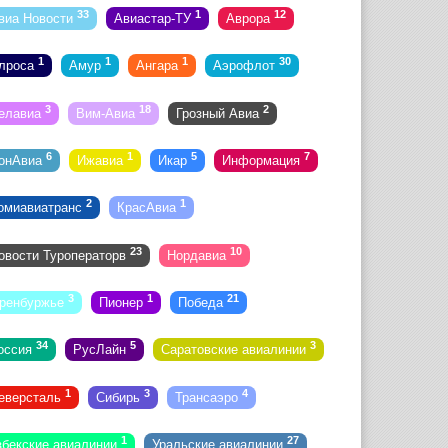
33
1
12
виа Новости
Авиастар-ТУ
Аврора
1
1
1
30
лроса
Амур
Ангара
Аэрофлот
3
18
2
елавиа
Вим-Авиа
Грозный Авиа
6
1
5
7
онАвиа
Ижавиа
Икар
Информация
2
1
омиавиатранс
КрасАвиа
23
10
овости Туроператорв
Нордавиа
3
1
21
ренбуржье
Пионер
Победа
34
5
3
оссия
РусЛайн
Саратовские авиалинии
1
3
4
еверсталь
Сибирь
Трансаэро
1
27
збекские авиалинии
Уральские авиалинии