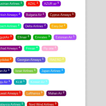
1
1
5
ustrian Airlines
AZAL
AZUR air
2
1
1
ritish Airways
Bulgaria Air
Cyprus Airways
2
2
2
zech Airlines
Delta Airlines
EasyJet
3
2
3
1
gyptAir
Ellinair
Emirates
Estonian Air
4
4
2
tihad Airways
Finnair
Fly one
2
1
3
lydubai
Georgian Airways
IRAERO
1
1
1
ran Air
Israir Airlines
Japan Airlines
1
1
1
eju Air
KLM
Korean Air
1
3
2
uwait Airways
Lufthansa
Mahan Air
1
3
alaysia Airlines
Nord Wind Airlines