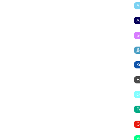
А
А
Б
Д
К
Н
О
Р
С
У