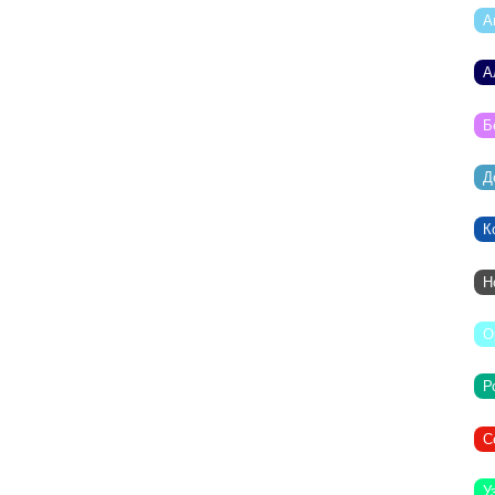
А
А
Б
Д
К
Н
О
Р
С
У