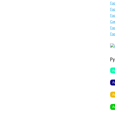
Го
Го
Го
Си
Го
Го
Ру
A
A
A
A