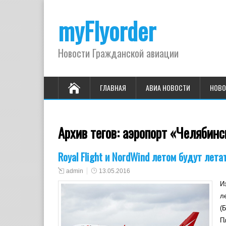
myFlyorder
Новости Гражданской авиации
ГЛАВНАЯ
АВИА НОВОСТИ
НОВО
Архив тегов:
аэропорт «Челябинс
Royal Flight и NordWind летом будут лета
admin
13.05.2016
И
л
(
П