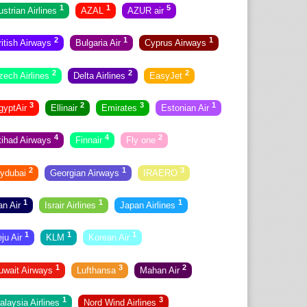
1
1
5
ustrian Airlines
AZAL
AZUR air
2
1
1
ritish Airways
Bulgaria Air
Cyprus Airways
2
2
2
zech Airlines
Delta Airlines
EasyJet
3
2
3
1
gyptAir
Ellinair
Emirates
Estonian Air
4
4
2
tihad Airways
Finnair
Fly one
2
1
3
lydubai
Georgian Airways
IRAERO
1
1
1
ran Air
Israir Airlines
Japan Airlines
1
1
1
eju Air
KLM
Korean Air
1
3
2
uwait Airways
Lufthansa
Mahan Air
1
3
alaysia Airlines
Nord Wind Airlines