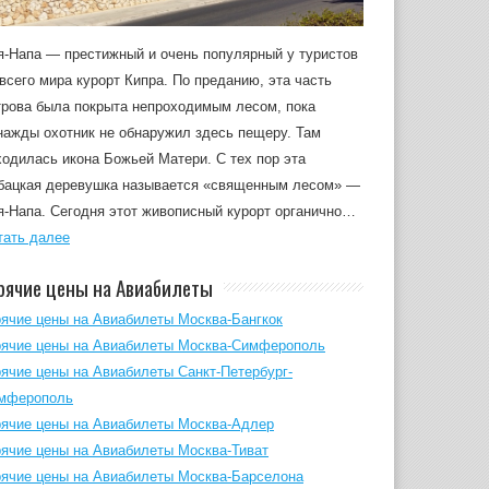
я-Напа — престижный и очень популярный у туристов
 всего мира курорт Кипра. По преданию, эта часть
трова была покрыта непроходимым лесом, пока
нажды охотник не обнаружил здесь пещеру. Там
ходилась икона Божьей Матери. С тех пор эта
бацкая деревушка называется «священным лесом» —
я-Напа. Сегодня этот живописный курорт органично…
тать далее
рячие цены на Авиабилеты
рячие цены на Авиабилеты Москва-Бангкок
рячие цены на Авиабилеты Москва-Симферополь
рячие цены на Авиабилеты Санкт-Петербург-
мферополь
рячие цены на Авиабилеты Москва-Адлер
рячие цены на Авиабилеты Москва-Тиват
рячие цены на Авиабилеты Москва-Барселона