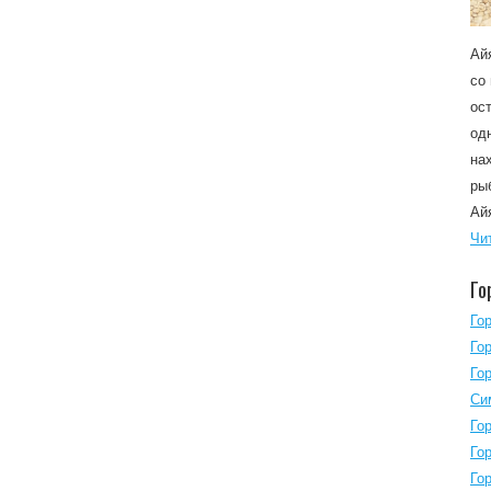
Ай
со
ос
од
на
ры
Ай
Чи
Го
Го
Го
Го
Си
Го
Го
Го