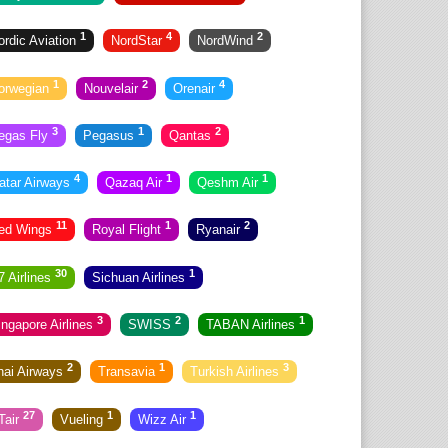
1
4
2
ordic Aviation
NordStar
NordWind
1
2
4
orwegian
Nouvelair
Orenair
3
1
2
egas Fly
Pegasus
Qantas
4
1
1
atar Airways
Qazaq Air
Qeshm Air
11
1
2
ed Wings
Royal Flight
Ryanair
30
1
7 Airlines
Sichuan Airlines
3
2
1
ingapore Airlines
SWISS
TABAN Airlines
2
1
3
hai Airways
Transavia
Turkish Airlines
27
1
1
Tair
Vueling
Wizz Air