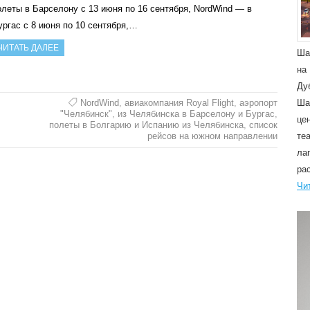
олеты в Барселону с 13 июня по 16 сентября, NordWind — в
ургас с 8 июня по 10 сентября,…
ЧИТАТЬ ДАЛЕЕ
Ша
на
Ду
NordWind
,
авиакомпания Royal Flight
,
аэропорт
Ша
"Челябинск"
,
из Челябинска в Барселону и Бургас
,
це
полеты в Болгарию и Испанию из Челябинска
,
список
рейсов на южном направлении
те
ла
ра
Чи