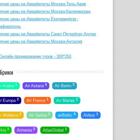
рячие цены на Авиабилеты Москва-Тель-Авив
рячие цены на Авиабилеты Москва-Калининград
рячие цены на Авиабилеты Екатеринбург-
мферополь
рячие цены на Авиабилеты Санкт-Петербург-Адлер
рячие цены на Авиабилеты Москва-Анталия
брики
1
5
3
ir Arabia
Air Astana
Air Berlin
2
1
1
ir Europa
Air France
Air Manas
2
1
5
1
ir Moldova
Air Serbia
airBaltic
Airbus
1
2
1
rkia
Armenia
AtlasGlobal