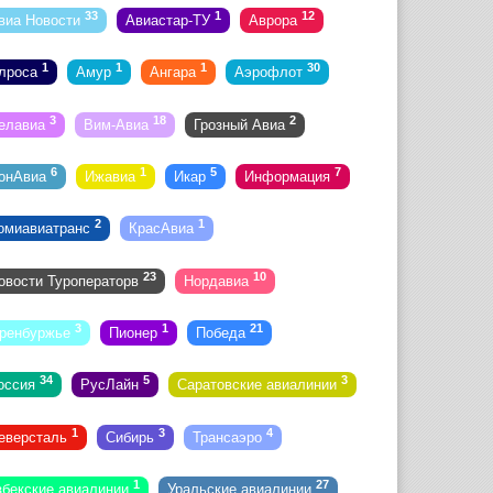
33
1
12
виа Новости
Авиастар-ТУ
Аврора
1
1
1
30
лроса
Амур
Ангара
Аэрофлот
3
18
2
елавиа
Вим-Авиа
Грозный Авиа
6
1
5
7
онАвиа
Ижавиа
Икар
Информация
2
1
омиавиатранс
КрасАвиа
23
10
овости Туроператорв
Нордавиа
3
1
21
ренбуржье
Пионер
Победа
34
5
3
оссия
РусЛайн
Саратовские авиалинии
1
3
4
еверсталь
Сибирь
Трансаэро
1
27
збекские авиалинии
Уральские авиалинии