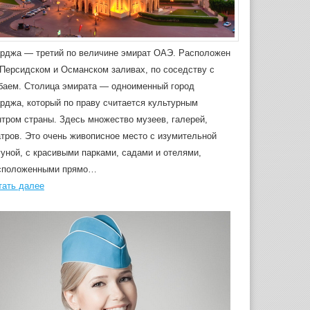
рджа — третий по величине эмират ОАЭ. Расположен
 Персидском и Османском заливах, по соседству с
баем. Столица эмирата — одноименный город
рджа, который по праву считается культурным
нтром страны. Здесь множество музеев, галерей,
атров. Это очень живописное место с изумительной
гуной, с красивыми парками, садами и отелями,
сположенными прямо…
тать далее