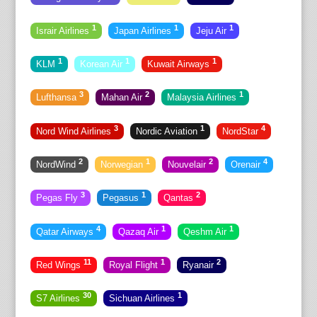
1
1
1
Israir Airlines
Japan Airlines
Jeju Air
1
1
1
KLM
Korean Air
Kuwait Airways
3
2
1
Lufthansa
Mahan Air
Malaysia Airlines
3
1
4
Nord Wind Airlines
Nordic Aviation
NordStar
2
1
2
4
NordWind
Norwegian
Nouvelair
Orenair
3
1
2
Pegas Fly
Pegasus
Qantas
4
1
1
Qatar Airways
Qazaq Air
Qeshm Air
11
1
2
Red Wings
Royal Flight
Ryanair
30
1
S7 Airlines
Sichuan Airlines