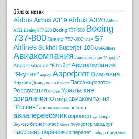
Облако меток
Airbus
Airbus A320
Airbus A319
Airbus
Boeing
Boeing 737-500
A321
Boeing-777-200
737-800
S7
Boeing 757-200
IATA
Airlines
Sukhoi Superjet 100
UralAirlines
Авиакомпания
Авиакомпания "Аврора"
Авиакомпания
Авиакомпания "Ютэйр"
Аэрофлот
"Якутия"
Вим-авиа
Аврора
Пассажиропоток
Внуково
Домодедово
ИрАэро
Уральские
Росавиация
Сибирь
авиалинии
авиакомпания
Ютэйр
"Россия"
авиакомпания победа
авиаперевозчик
аэропорт
аэропорт
бизнес-класс
лоукостер
маршрут
Внуково
билет
пассажир
перевозчик
перелет
продажа
победа