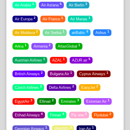
1
5
3
Air Arabia
Air Astana
Air Berlin
2
1
1
Air Europa
Air France
Air Manas
2
1
5
1
Air Moldova
Air Serbia
airBaltic
Airbus
1
2
1
Arkia
Armenia
AtlasGlobal
1
1
5
Austrian Airlines
AZAL
AZUR air
2
1
1
British Airways
Bulgaria Air
Cyprus Airways
2
2
2
Czech Airlines
Delta Airlines
EasyJet
3
2
3
1
EgyptAir
Ellinair
Emirates
Estonian Air
4
4
2
2
Etihad Airways
Finnair
Fly one
Flydubai
1
3
1
Georgian Airways
IRAERO
Iran Air