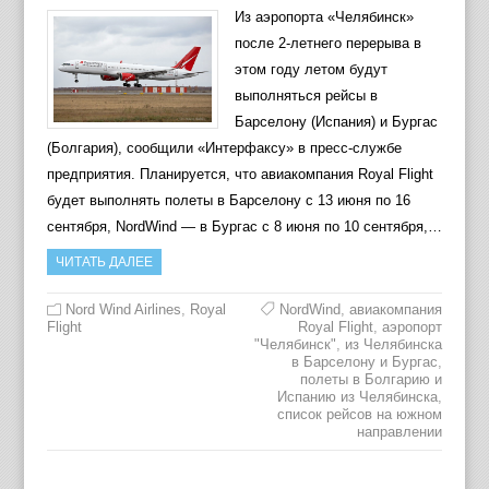
Из аэропорта «Челябинск»
после 2-летнего перерыва в
этом году летом будут
выполняться рейсы в
Барселону (Испания) и Бургас
(Болгария), сообщили «Интерфаксу» в пресс-службе
предприятия. Планируется, что авиакомпания Royal Flight
будет выполнять полеты в Барселону с 13 июня по 16
сентября, NordWind — в Бургас с 8 июня по 10 сентября,…
ЧИТАТЬ ДАЛЕЕ
Nord Wind Airlines
,
Royal
NordWind
,
авиакомпания
Flight
Royal Flight
,
аэропорт
"Челябинск"
,
из Челябинска
в Барселону и Бургас
,
полеты в Болгарию и
Испанию из Челябинска
,
список рейсов на южном
направлении