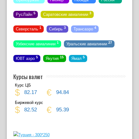
5
3
РусЛайн
Саратовские авиалинии
1
3
4
Северсталь
Сибирь
Трансаэро
1
27
Узбекские авиалинии
Уральские авиалинии
5
15
5
ЮВТ аэро
Якутия
Ямал
Курсы валют
Курс ЦБ
$
€
82.17
94.84
Биржевой курс
$
€
82.52
95.39