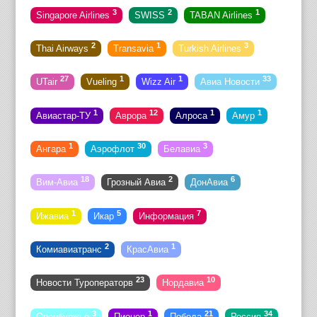
3
2
1
Singapore Airlines
SWISS
TABAN Airlines
2
1
3
Thai Airways
Transavia
Turkish Airlines
27
1
1
33
UTair
Vueling
Wizz Air
Авиа Новости
1
12
1
1
Авиастар-ТУ
Аврора
Алроса
Амур
1
30
3
Ангара
Аэрофлот
Белавиа
18
2
6
Вим-Авиа
Грозный Авиа
ДонАвиа
1
5
7
Ижавиа
Икар
Информация
2
1
Комиавиатранс
КрасАвиа
23
10
Новости Туроператорв
Нордавиа
3
1
21
34
Оренбуржье
Пионер
Победа
Россия