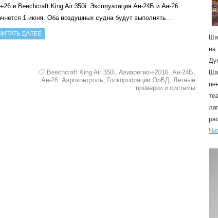
-26 и Beechcraft King Air 350i. Эксплуатация Ан-24Б и Ан-26
ачнется 1 июня. Оба воздушных судна будут выполнять…
ЧИТАТЬ ДАЛЕЕ
Ша
на
Ду
Beechcraft King Air 350i
,
Авиарегион-2016
,
Ан-24Б
,
Ша
Ан-26
,
Аэроконтроль
,
Госкорпорации ОрВД
,
Летные
це
проверки и системы
те
ла
ра
Чи