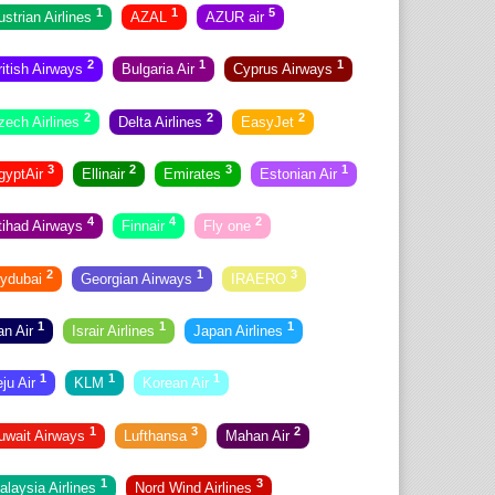
1
1
5
ustrian Airlines
AZAL
AZUR air
2
1
1
ritish Airways
Bulgaria Air
Cyprus Airways
2
2
2
zech Airlines
Delta Airlines
EasyJet
3
2
3
1
gyptAir
Ellinair
Emirates
Estonian Air
4
4
2
tihad Airways
Finnair
Fly one
2
1
3
lydubai
Georgian Airways
IRAERO
1
1
1
ran Air
Israir Airlines
Japan Airlines
1
1
1
eju Air
KLM
Korean Air
1
3
2
uwait Airways
Lufthansa
Mahan Air
1
3
alaysia Airlines
Nord Wind Airlines