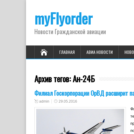
myFlyorder
Новости Гражданской авиации
ГЛАВНАЯ
АВИА НОВОСТИ
НОВО
Архив тегов:
Ан-24Б
Филиал Госкорпорации ОрВД расширит па
admin
29.05.2016
Ф
т
п
п