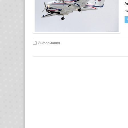
Ан
н
Информация