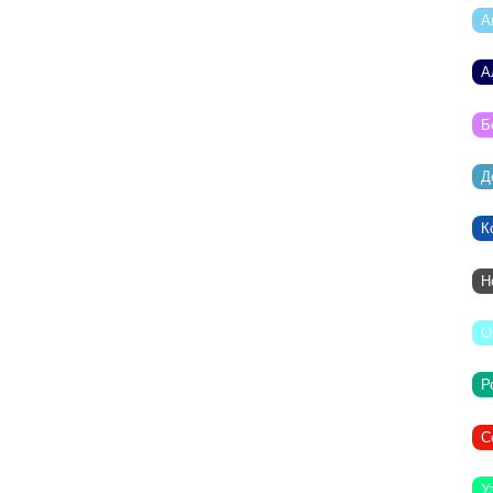
А
А
Б
Д
К
Н
О
Р
С
У