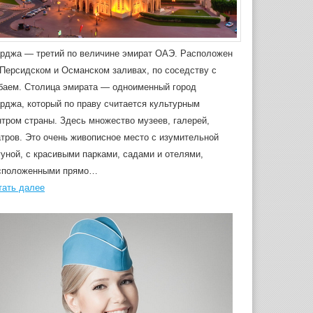
рджа — третий по величине эмират ОАЭ. Расположен
 Персидском и Османском заливах, по соседству с
баем. Столица эмирата — одноименный город
рджа, который по праву считается культурным
нтром страны. Здесь множество музеев, галерей,
атров. Это очень живописное место с изумительной
гуной, с красивыми парками, садами и отелями,
сположенными прямо…
тать далее