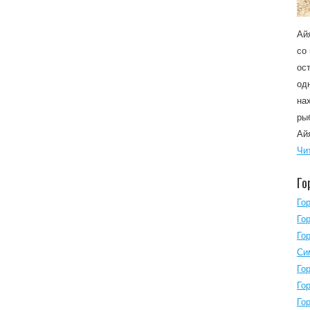
Ай
со
ос
од
на
ры
Ай
Чи
Го
Го
Го
Го
Си
Го
Го
Го