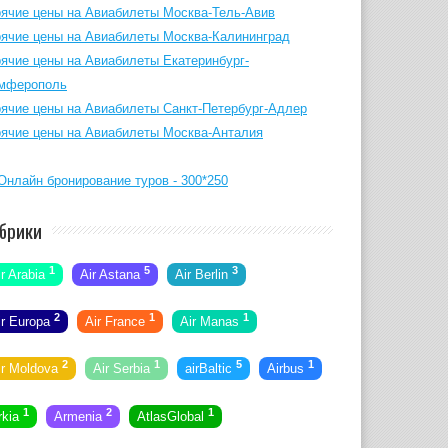
рячие цены на Авиабилеты Москва-Тель-Авив
рячие цены на Авиабилеты Москва-Калининград
рячие цены на Авиабилеты Екатеринбург-
мферополь
рячие цены на Авиабилеты Санкт-Петербург-Адлер
рячие цены на Авиабилеты Москва-Анталия
брики
1
5
3
ir Arabia
Air Astana
Air Berlin
2
1
1
ir Europa
Air France
Air Manas
2
1
5
1
ir Moldova
Air Serbia
airBaltic
Airbus
1
2
1
rkia
Armenia
AtlasGlobal