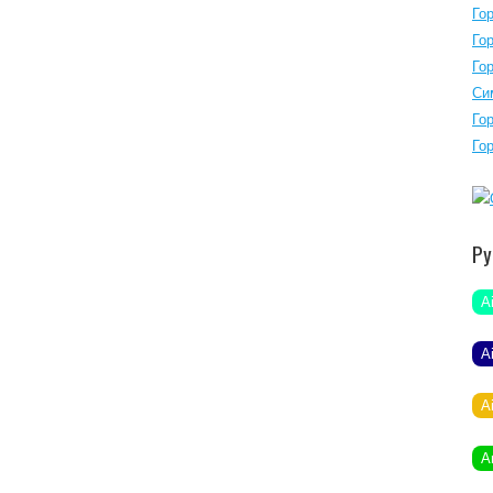
Го
Го
Го
Си
Го
Го
Ру
A
A
A
A