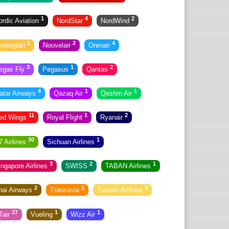
1
4
2
ordic Aviation
NordStar
NordWind
1
2
4
orwegian
Nouvelair
Orenair
3
1
2
egas Fly
Pegasus
Qantas
4
1
1
atar Airways
Qazaq Air
Qeshm Air
11
1
2
ed Wings
Royal Flight
Ryanair
30
1
7 Airlines
Sichuan Airlines
3
2
1
ingapore Airlines
SWISS
TABAN Airlines
2
1
3
hai Airways
Transavia
Turkish Airlines
27
1
1
Tair
Vueling
Wizz Air