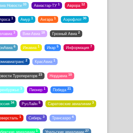
33
1
12
виа Новости
Авиастар-ТУ
Аврора
1
1
1
30
лроса
Амур
Ангара
Аэрофлот
3
18
2
елавиа
Вим-Авиа
Грозный Авиа
6
1
5
7
онАвиа
Ижавиа
Икар
Информация
2
1
омиавиатранс
КрасАвиа
23
10
овости Туроператорв
Нордавиа
3
1
21
ренбуржье
Пионер
Победа
34
5
3
оссия
РусЛайн
Саратовские авиалинии
1
3
4
еверсталь
Сибирь
Трансаэро
1
27
збекские авиалинии
Уральские авиалинии