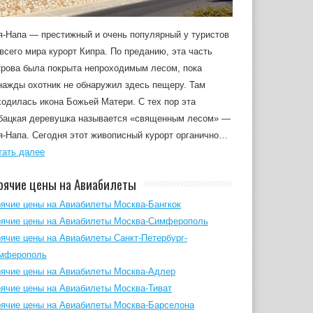
я-Напа — престижный и очень популярный у туристов
 всего мира курорт Кипра. По преданию, эта часть
трова была покрыта непроходимым лесом, пока
нажды охотник не обнаружил здесь пещеру. Там
ходилась икона Божьей Матери. С тех пор эта
бацкая деревушка называется «священным лесом» —
я-Напа. Сегодня этот живописный курорт органично…
тать далее
рячие цены на Авиабилеты
рячие цены на Авиабилеты Москва-Бангкок
рячие цены на Авиабилеты Москва-Симферополь
рячие цены на Авиабилеты Санкт-Петербург-
мферополь
рячие цены на Авиабилеты Москва-Адлер
рячие цены на Авиабилеты Москва-Тиват
рячие цены на Авиабилеты Москва-Барселона