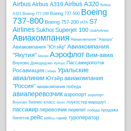
Airbus
Airbus A320
Airbus A319
Airbus
Boeing
Boeing 737-500
A321
Boeing-777-200
737-800
S7
Boeing 757-200
IATA
Airlines
Sukhoi Superjet 100
UralAirlines
Авиакомпания
Авиакомпания "Аврора"
Авиакомпания
Авиакомпания "Ютэйр"
Аэрофлот
"Якутия"
Вим-авиа
Аврора
Пассажиропоток
Внуково
Домодедово
ИрАэро
Уральские
Росавиация
Сибирь
авиалинии
авиакомпания
Ютэйр
"Россия"
авиакомпания победа
авиаперевозчик
аэропорт
аэропорт
бизнес-класс
лоукостер
маршрут
Внуково
билет
пассажир
перевозчик
перелет
продажа
победа
рейс
туроператор
билетов
рейсы
тариф