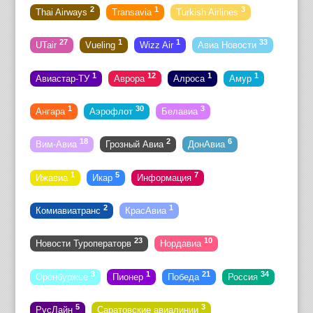
2
1
3
Thai Airways
Transavia
Turkish Airlines
27
1
1
33
UTair
Vueling
Wizz Air
Авиа Новости
1
12
1
1
Авиастар-ТУ
Аврора
Алроса
Амур
1
30
3
Ангара
Аэрофлот
Белавиа
18
2
6
Вим-Авиа
Грозный Авиа
ДонАвиа
1
5
7
Ижавиа
Икар
Информация
2
1
Комиавиатранс
КрасАвиа
23
10
Новости Туроператорв
Нордавиа
3
1
21
34
Оренбуржье
Пионер
Победа
Россия
5
3
РусЛайн
Саратовские авиалинии