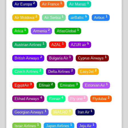
2
1
1
Air Europa
Air France
Air Manas
2
1
5
1
Air Moldova
Air Serbia
airBaltic
Airbus
1
2
1
Arkia
Armenia
AtlasGlobal
1
1
5
Austrian Airlines
AZAL
AZUR air
2
1
1
British Airways
Bulgaria Air
Cyprus Airways
2
2
2
Czech Airlines
Delta Airlines
EasyJet
3
2
3
1
EgyptAir
Ellinair
Emirates
Estonian Air
4
4
2
2
Etihad Airways
Finnair
Fly one
Flydubai
1
3
1
Georgian Airways
IRAERO
Iran Air
1
1
1
Israir Airlines
Japan Airlines
Jeju Air