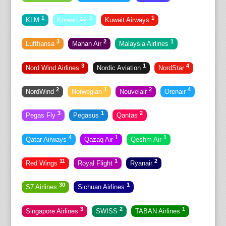
1
1
1
KLM
Korean Air
Kuwait Airways
3
2
1
Lufthansa
Mahan Air
Malaysia Airlines
3
1
4
Nord Wind Airlines
Nordic Aviation
NordStar
2
1
2
4
NordWind
Norwegian
Nouvelair
Orenair
3
1
2
Pegas Fly
Pegasus
Qantas
4
1
1
Qatar Airways
Qazaq Air
Qeshm Air
11
1
2
Red Wings
Royal Flight
Ryanair
30
1
S7 Airlines
Sichuan Airlines
3
2
1
Singapore Airlines
SWISS
TABAN Airlines