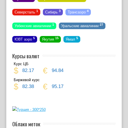
1
3
4
Северсталь
Сибирь
Трансаэро
1
27
Узбекские авиалинии
Уральские авиалинии
5
15
5
ЮВТ аэро
Якутия
Ямал
Курсы валют
Курс ЦБ
$
€
82.17
94.84
Биржевой курс
$
€
82.38
95.17
Облако меток