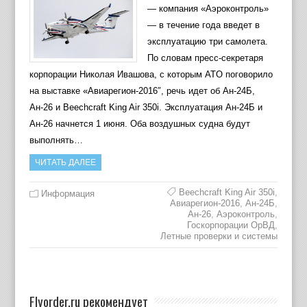
— компания «Аэроконтроль»
— в течение года введет в
эксплуатацию три самолета.
По словам пресс-секретаря
корпорации Николая Ивашова, с которым ATO поговорило
на выставке «Авиарегион-2016″, речь идет об Ан-24Б,
Ан-26 и Beechcraft King Air 350i. Эксплуатация Ан-24Б и
Ан-26 начнется 1 июня. Оба воздушных судна будут
выполнять…
ЧИТАТЬ ДАЛЕЕ
Beechcraft King Air 350i
,
Информация
Авиарегион-2016
,
Ан-24Б
,
Ан-26
,
Аэроконтроль
,
Госкорпорации ОрВД
,
Летные проверки и системы
Flyorder.ru рекомендует