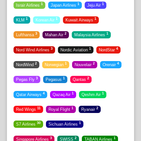
1
1
1
Israir Airlines
Japan Airlines
Jeju Air
1
1
1
KLM
Korean Air
Kuwait Airways
3
2
1
Lufthansa
Mahan Air
Malaysia Airlines
3
1
4
Nord Wind Airlines
Nordic Aviation
NordStar
2
1
2
4
NordWind
Norwegian
Nouvelair
Orenair
3
1
2
Pegas Fly
Pegasus
Qantas
4
1
1
Qatar Airways
Qazaq Air
Qeshm Air
11
1
2
Red Wings
Royal Flight
Ryanair
30
1
S7 Airlines
Sichuan Airlines
3
2
1
Singapore Airlines
SWISS
TABAN Airlines