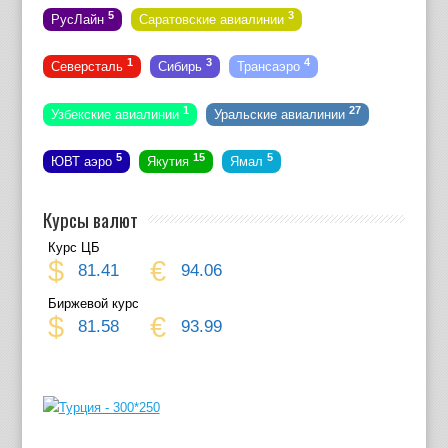
5
3
РусЛайн
Саратовские авиалинии
1
3
4
Северсталь
Сибирь
Трансаэро
1
27
Узбекские авиалинии
Уральские авиалинии
5
15
5
ЮВТ аэро
Якутия
Ямал
Курсы валют
Курс ЦБ
$
€
81.41
94.06
Биржевой курс
$
€
81.58
93.99