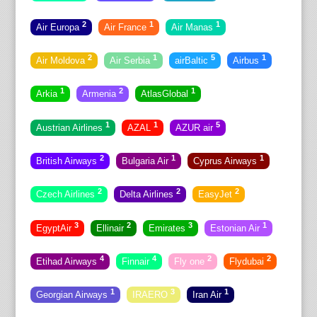
2
1
1
Air Europa
Air France
Air Manas
2
1
5
1
Air Moldova
Air Serbia
airBaltic
Airbus
1
2
1
Arkia
Armenia
AtlasGlobal
1
1
5
Austrian Airlines
AZAL
AZUR air
2
1
1
British Airways
Bulgaria Air
Cyprus Airways
2
2
2
Czech Airlines
Delta Airlines
EasyJet
3
2
3
1
EgyptAir
Ellinair
Emirates
Estonian Air
4
4
2
2
Etihad Airways
Finnair
Fly one
Flydubai
1
3
1
Georgian Airways
IRAERO
Iran Air