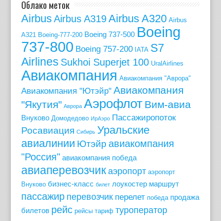
Облако меток
Airbus
Airbus A320
Airbus A319
Airbus
Boeing
Boeing 737-500
A321
Boeing-777-200
737-800
S7
Boeing 757-200
IATA
Airlines
Sukhoi Superjet 100
UralAirlines
Авиакомпания
Авиакомпания "Аврора"
Авиакомпания
Авиакомпания "Ютэйр"
Аэрофлот
"Якутия"
Вим-авиа
Аврора
Пассажиропоток
Внуково
Домодедово
ИрАэро
Уральские
Росавиация
Сибирь
авиалинии
авиакомпания
Ютэйр
"Россия"
авиакомпания победа
авиаперевозчик
аэропорт
аэропорт
бизнес-класс
лоукостер
маршрут
Внуково
билет
пассажир
перевозчик
перелет
продажа
победа
рейс
туроператор
билетов
рейсы
тариф