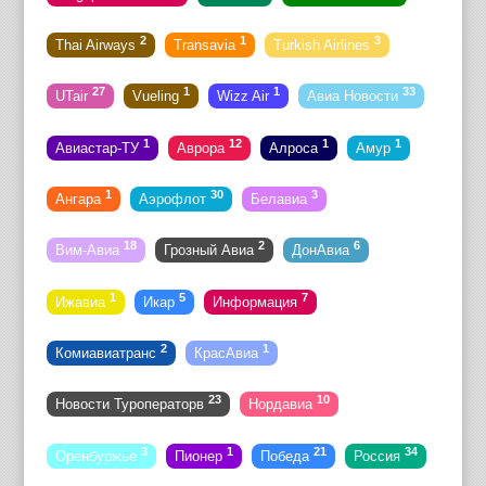
2
1
3
Thai Airways
Transavia
Turkish Airlines
27
1
1
33
UTair
Vueling
Wizz Air
Авиа Новости
1
12
1
1
Авиастар-ТУ
Аврора
Алроса
Амур
1
30
3
Ангара
Аэрофлот
Белавиа
18
2
6
Вим-Авиа
Грозный Авиа
ДонАвиа
1
5
7
Ижавиа
Икар
Информация
2
1
Комиавиатранс
КрасАвиа
23
10
Новости Туроператорв
Нордавиа
3
1
21
34
Оренбуржье
Пионер
Победа
Россия