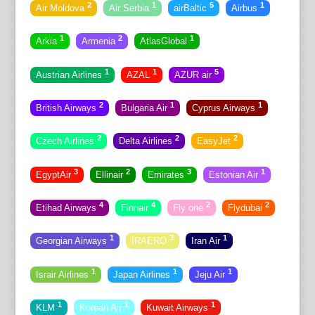
2
1
5
1
Air Moldova
Air Serbia
airBaltic
Airbus
1
2
1
Arkia
Armenia
AtlasGlobal
1
1
5
Austrian Airlines
AZAL
AZUR air
2
1
1
British Airways
Bulgaria Air
Cyprus Airways
2
2
2
Czech Airlines
Delta Airlines
EasyJet
3
2
3
1
EgyptAir
Ellinair
Emirates
Estonian Air
4
4
2
2
Etihad Airways
Finnair
Fly one
Flydubai
1
3
1
Georgian Airways
IRAERO
Iran Air
1
1
1
Israir Airlines
Japan Airlines
Jeju Air
1
1
1
KLM
Korean Air
Kuwait Airways