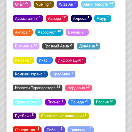
27
1
1
33
UTair
Vueling
Wizz Air
Авиа Новости
1
12
1
1
Авиастар-ТУ
Аврора
Алроса
Амур
1
30
3
Ангара
Аэрофлот
Белавиа
18
2
6
Вим-Авиа
Грозный Авиа
ДонАвиа
1
5
7
Ижавиа
Икар
Информация
2
1
Комиавиатранс
КрасАвиа
23
10
Новости Туроператорв
Нордавиа
3
1
21
34
Оренбуржье
Пионер
Победа
Россия
5
3
РусЛайн
Саратовские авиалинии
1
3
4
Северсталь
Сибирь
Трансаэро