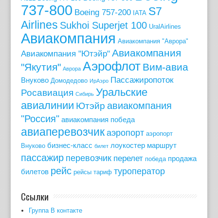
737-800
S7
Boeing 757-200
IATA
Airlines
Sukhoi Superjet 100
UralAirlines
Авиакомпания
Авиакомпания "Аврора"
Авиакомпания
Авиакомпания "Ютэйр"
Аэрофлот
"Якутия"
Вим-авиа
Аврора
Пассажиропоток
Внуково
Домодедово
ИрАэро
Уральские
Росавиация
Сибирь
авиалинии
авиакомпания
Ютэйр
"Россия"
авиакомпания победа
авиаперевозчик
аэропорт
аэропорт
бизнес-класс
лоукостер
маршрут
Внуково
билет
пассажир
перевозчик
перелет
продажа
победа
рейс
туроператор
билетов
рейсы
тариф
Ссылки
Группа В контакте