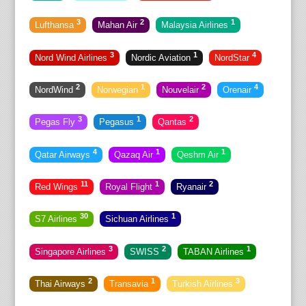
3
2
1
Lufthansa
Mahan Air
Malaysia Airlines
3
1
4
Nord Wind Airlines
Nordic Aviation
NordStar
2
1
2
4
NordWind
Norwegian
Nouvelair
Orenair
3
1
2
Pegas Fly
Pegasus
Qantas
4
1
1
Qatar Airways
Qazaq Air
Qeshm Air
11
1
2
Red Wings
Royal Flight
Ryanair
30
1
S7 Airlines
Sichuan Airlines
3
2
1
Singapore Airlines
SWISS
TABAN Airlines
2
1
3
Thai Airways
Transavia
Turkish Airlines