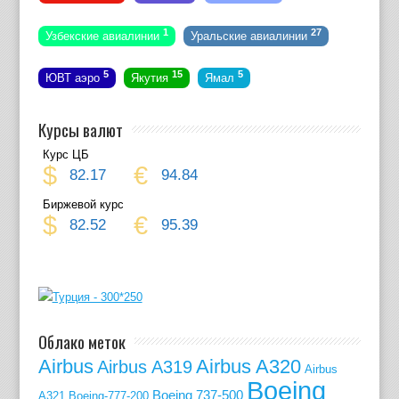
1
27
Узбекские авиалинии
Уральские авиалинии
5
15
5
ЮВТ аэро
Якутия
Ямал
Курсы валют
Курс ЦБ
$
€
82.17
94.84
Биржевой курс
$
€
82.52
95.39
Облако меток
Airbus
Airbus A320
Airbus A319
Airbus
Boeing
Boeing 737-500
A321
Boeing-777-200