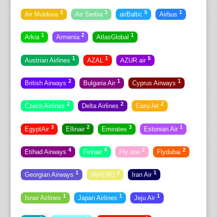
2
1
5
1
Air Moldova
Air Serbia
airBaltic
Airbus
1
2
1
Arkia
Armenia
AtlasGlobal
1
1
5
Austrian Airlines
AZAL
AZUR air
2
1
1
British Airways
Bulgaria Air
Cyprus Airways
2
2
2
Czech Airlines
Delta Airlines
EasyJet
3
2
3
1
EgyptAir
Ellinair
Emirates
Estonian Air
4
4
2
2
Etihad Airways
Finnair
Fly one
Flydubai
1
3
1
Georgian Airways
IRAERO
Iran Air
1
1
1
Israir Airlines
Japan Airlines
Jeju Air