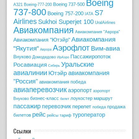
Boeing
Boeing 737-500
A321
Boeing-777-200
737-800
S7
Boeing 757-200
IATA
Airlines
Sukhoi Superjet 100
UralAirlines
Авиакомпания
Авиакомпания "Аврора"
Авиакомпания
Авиакомпания "Ютэйр"
Аэрофлот
"Якутия"
Вим-авиа
Аврора
Пассажиропоток
Внуково
Домодедово
ИрАэро
Уральские
Росавиация
Сибирь
авиалинии
авиакомпания
Ютэйр
"Россия"
авиакомпания победа
авиаперевозчик
аэропорт
аэропорт
бизнес-класс
лоукостер
маршрут
Внуково
билет
пассажир
перевозчик
перелет
продажа
победа
рейс
туроператор
билетов
рейсы
тариф
Ссылки