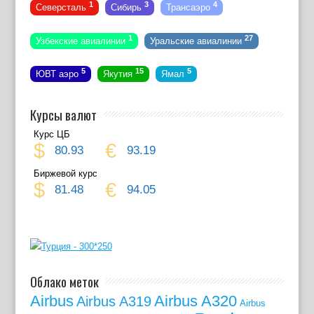
1
3
4
Северсталь
Сибирь
Трансаэро
1
27
Узбекские авиалинии
Уральские авиалинии
5
15
5
ЮВТ аэро
Якутия
Ямал
Курсы валют
Курс ЦБ
$
€
80.93
93.19
Биржевой курс
$
€
81.48
94.05
Облако меток
Airbus
Airbus A320
Airbus A319
Airbus