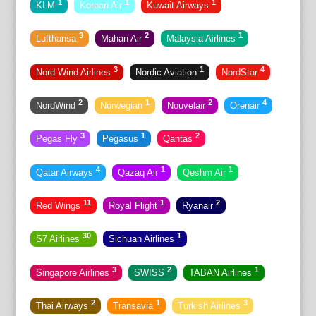
1
1
1
KLM
Korean Air
Kuwait Airways
3
2
1
Lufthansa
Mahan Air
Malaysia Airlines
3
1
4
Nord Wind Airlines
Nordic Aviation
NordStar
2
1
2
4
NordWind
Norwegian
Nouvelair
Orenair
3
1
2
Pegas Fly
Pegasus
Qantas
4
1
1
Qatar Airways
Qazaq Air
Qeshm Air
11
1
2
Red Wings
Royal Flight
Ryanair
30
1
S7 Airlines
Sichuan Airlines
3
2
1
Singapore Airlines
SWISS
TABAN Airlines
2
1
3
Thai Airways
Transavia
Turkish Airlines