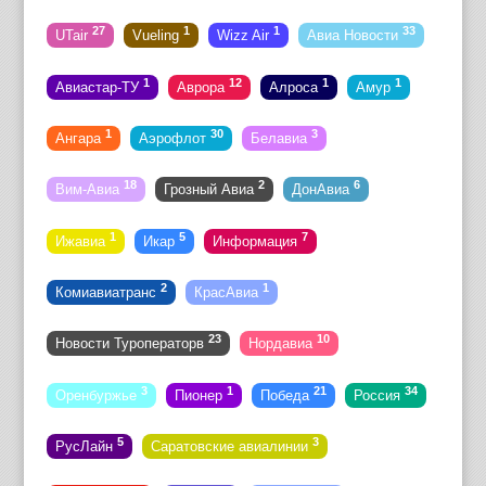
27
1
1
33
UTair
Vueling
Wizz Air
Авиа Новости
1
12
1
1
Авиастар-ТУ
Аврора
Алроса
Амур
1
30
3
Ангара
Аэрофлот
Белавиа
18
2
6
Вим-Авиа
Грозный Авиа
ДонАвиа
1
5
7
Ижавиа
Икар
Информация
2
1
Комиавиатранс
КрасАвиа
23
10
Новости Туроператорв
Нордавиа
3
1
21
34
Оренбуржье
Пионер
Победа
Россия
5
3
РусЛайн
Саратовские авиалинии