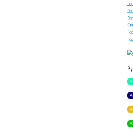
Го
Го
Го
Си
Го
Го
Ру
A
A
A
A