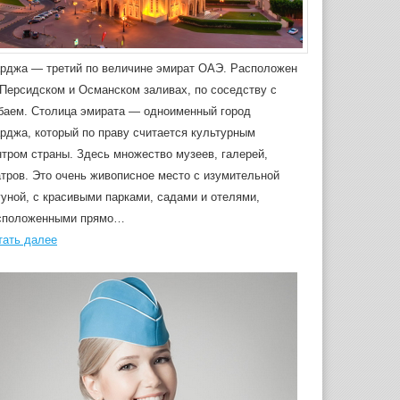
рджа — третий по величине эмират ОАЭ. Расположен
 Персидском и Османском заливах, по соседству с
баем. Столица эмирата — одноименный город
рджа, который по праву считается культурным
нтром страны. Здесь множество музеев, галерей,
атров. Это очень живописное место с изумительной
гуной, с красивыми парками, садами и отелями,
сположенными прямо…
тать далее