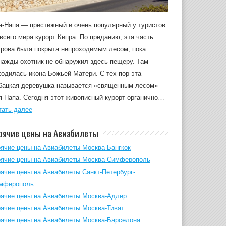
я-Напа — престижный и очень популярный у туристов
 всего мира курорт Кипра. По преданию, эта часть
трова была покрыта непроходимым лесом, пока
нажды охотник не обнаружил здесь пещеру. Там
ходилась икона Божьей Матери. С тех пор эта
бацкая деревушка называется «священным лесом» —
я-Напа. Сегодня этот живописный курорт органично…
тать далее
рячие цены на Авиабилеты
рячие цены на Авиабилеты Москва-Бангкок
рячие цены на Авиабилеты Москва-Симферополь
рячие цены на Авиабилеты Санкт-Петербург-
мферополь
рячие цены на Авиабилеты Москва-Адлер
рячие цены на Авиабилеты Москва-Тиват
рячие цены на Авиабилеты Москва-Барселона