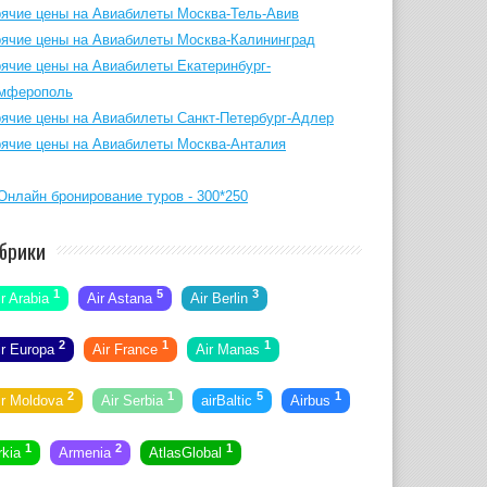
рячие цены на Авиабилеты Москва-Тель-Авив
рячие цены на Авиабилеты Москва-Калининград
рячие цены на Авиабилеты Екатеринбург-
мферополь
рячие цены на Авиабилеты Санкт-Петербург-Адлер
рячие цены на Авиабилеты Москва-Анталия
брики
1
5
3
ir Arabia
Air Astana
Air Berlin
2
1
1
ir Europa
Air France
Air Manas
2
1
5
1
ir Moldova
Air Serbia
airBaltic
Airbus
1
2
1
rkia
Armenia
AtlasGlobal