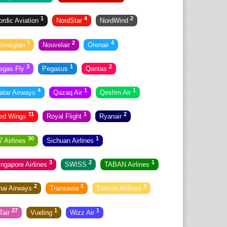
1
4
2
ordic Aviation
NordStar
NordWind
1
2
4
orwegian
Nouvelair
Orenair
3
1
2
egas Fly
Pegasus
Qantas
4
1
1
atar Airways
Qazaq Air
Qeshm Air
11
1
2
ed Wings
Royal Flight
Ryanair
30
1
7 Airlines
Sichuan Airlines
3
2
1
ingapore Airlines
SWISS
TABAN Airlines
2
1
3
hai Airways
Transavia
Turkish Airlines
27
1
1
Tair
Vueling
Wizz Air