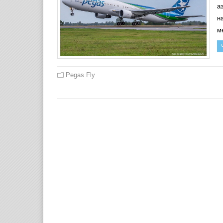
а
н
м
Pegas Fly