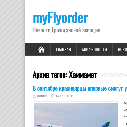
myFlyorder
Новости Гражданской авиации
ГЛАВНАЯ
АВИА НОВОСТИ
НОВО
Архив тегов:
Хаммамет
В сентябре красноярцы впервые смогут 
admin
14.09.2016
М
н
с
с