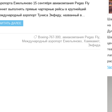
эропорта Емельяново 15 сентября авиакомпания Pegas Fly
ачнет выполнять прямые чартерные рейсы в крупнейший
еждународный аэропорт Туниса Энфиду, названный в…
Ша
ЧИТАТЬ ДАЛЕЕ
на
Ду
Boeing-767-300
,
авиакомпания Pegas Fly
,
Ша
Международный аэропорт Емельяново
,
Хаммамет
,
це
Энфида
те
ла
ра
Чи