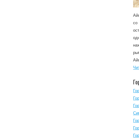
Ай
со
ос
од
на
ры
Ай
Чи
Го
Го
Го
Го
Си
Го
Го
Го