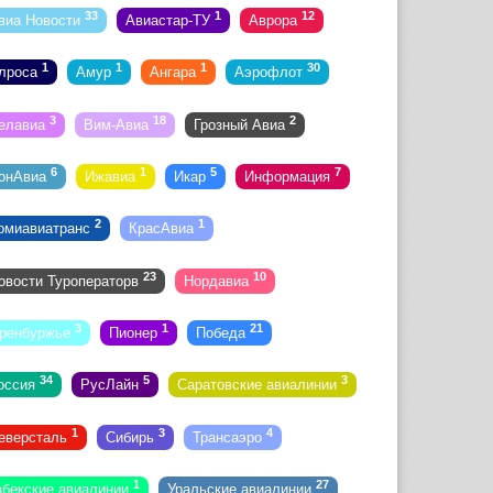
33
1
12
виа Новости
Авиастар-ТУ
Аврора
1
1
1
30
лроса
Амур
Ангара
Аэрофлот
3
18
2
елавиа
Вим-Авиа
Грозный Авиа
6
1
5
7
онАвиа
Ижавиа
Икар
Информация
2
1
омиавиатранс
КрасАвиа
23
10
овости Туроператорв
Нордавиа
3
1
21
ренбуржье
Пионер
Победа
34
5
3
оссия
РусЛайн
Саратовские авиалинии
1
3
4
еверсталь
Сибирь
Трансаэро
1
27
збекские авиалинии
Уральские авиалинии