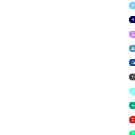
А
А
Б
Д
К
Н
О
Р
С
У