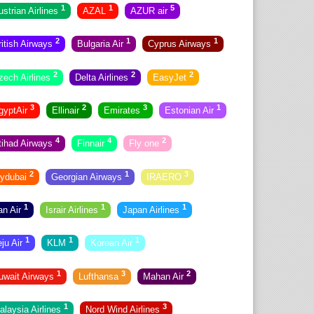
1
1
5
ustrian Airlines
AZAL
AZUR air
2
1
1
ritish Airways
Bulgaria Air
Cyprus Airways
2
2
2
zech Airlines
Delta Airlines
EasyJet
3
2
3
1
gyptAir
Ellinair
Emirates
Estonian Air
4
4
2
tihad Airways
Finnair
Fly one
2
1
3
lydubai
Georgian Airways
IRAERO
1
1
1
ran Air
Israir Airlines
Japan Airlines
1
1
1
eju Air
KLM
Korean Air
1
3
2
uwait Airways
Lufthansa
Mahan Air
1
3
alaysia Airlines
Nord Wind Airlines