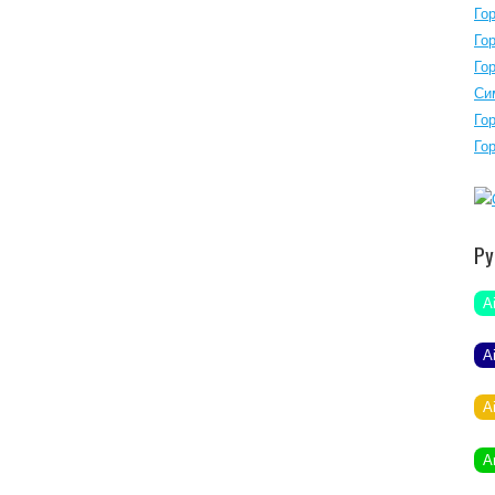
Го
Го
Го
Си
Го
Го
Ру
A
A
A
A