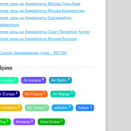
рячие цены на Авиабилеты Москва-Тель-Авив
рячие цены на Авиабилеты Москва-Калининград
рячие цены на Авиабилеты Екатеринбург-
мферополь
рячие цены на Авиабилеты Санкт-Петербург-Адлер
рячие цены на Авиабилеты Москва-Анталия
брики
1
5
3
ir Arabia
Air Astana
Air Berlin
2
1
1
ir Europa
Air France
Air Manas
2
1
5
1
ir Moldova
Air Serbia
airBaltic
Airbus
1
2
1
rkia
Armenia
AtlasGlobal