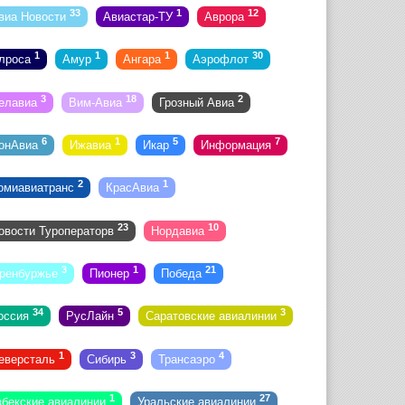
33
1
12
виа Новости
Авиастар-ТУ
Аврора
1
1
1
30
лроса
Амур
Ангара
Аэрофлот
3
18
2
елавиа
Вим-Авиа
Грозный Авиа
6
1
5
7
онАвиа
Ижавиа
Икар
Информация
2
1
омиавиатранс
КрасАвиа
23
10
овости Туроператорв
Нордавиа
3
1
21
ренбуржье
Пионер
Победа
34
5
3
оссия
РусЛайн
Саратовские авиалинии
1
3
4
еверсталь
Сибирь
Трансаэро
1
27
збекские авиалинии
Уральские авиалинии