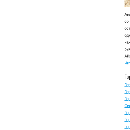
Ай
со
ос
од
на
ры
Ай
Чи
Го
Го
Го
Го
Си
Го
Го
Го