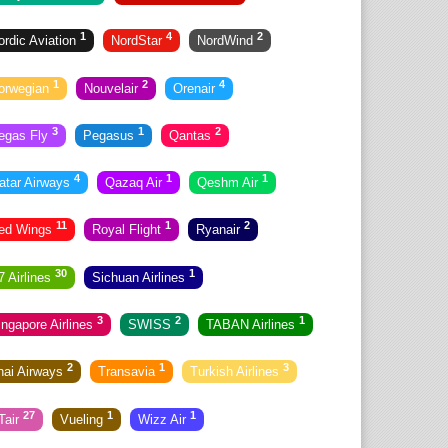
1
4
2
ordic Aviation
NordStar
NordWind
1
2
4
orwegian
Nouvelair
Orenair
3
1
2
egas Fly
Pegasus
Qantas
4
1
1
atar Airways
Qazaq Air
Qeshm Air
11
1
2
ed Wings
Royal Flight
Ryanair
30
1
7 Airlines
Sichuan Airlines
3
2
1
ingapore Airlines
SWISS
TABAN Airlines
2
1
3
hai Airways
Transavia
Turkish Airlines
27
1
1
Tair
Vueling
Wizz Air