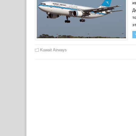
и
Д
т
э
Kuwait Airways