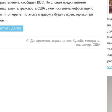
зраильтянина, сообщает BBC. По словам представителя
епартамента транспорта США , уже поступила информация о
ом, что перелет по этому маршруту будет закрыт, однако при
Ша
том…
на
ЧИТАТЬ ДАЛЕЕ
Ду
Ша
Департамент
,
израильтяне
,
Кувейт
,
минтранс
,
це
пассажир
,
США
те
ла
ра
Чи