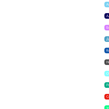
А
А
Б
Д
К
Н
О
Р
С
У