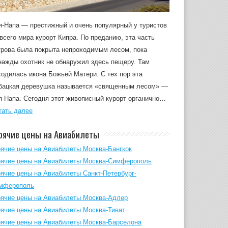
я-Напа — престижный и очень популярный у туристов
 всего мира курорт Кипра. По преданию, эта часть
трова была покрыта непроходимым лесом, пока
нажды охотник не обнаружил здесь пещеру. Там
ходилась икона Божьей Матери. С тех пор эта
бацкая деревушка называется «священным лесом» —
я-Напа. Сегодня этот живописный курорт органично…
тать далее
рячие цены на Авиабилеты
рячие цены на Авиабилеты Москва-Бангкок
рячие цены на Авиабилеты Москва-Симферополь
рячие цены на Авиабилеты Санкт-Петербург-
мферополь
рячие цены на Авиабилеты Москва-Адлер
рячие цены на Авиабилеты Москва-Тиват
рячие цены на Авиабилеты Москва-Барселона