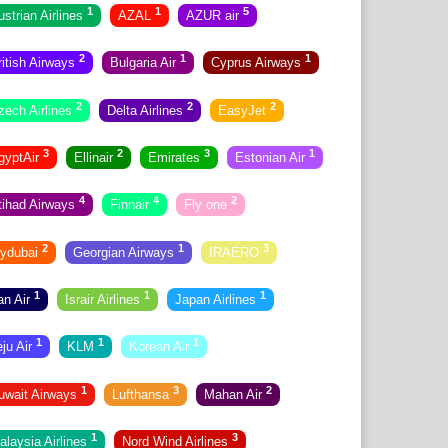
1
1
5
ustrian Airlines
AZAL
AZUR air
2
1
1
ritish Airways
Bulgaria Air
Cyprus Airways
2
2
2
zech Airlines
Delta Airlines
EasyJet
3
2
3
1
gyptAir
Ellinair
Emirates
Estonian Air
4
4
2
tihad Airways
Finnair
Fly one
2
1
3
lydubai
Georgian Airways
IRAERO
1
1
1
ran Air
Israir Airlines
Japan Airlines
1
1
1
eju Air
KLM
Korean Air
1
3
2
uwait Airways
Lufthansa
Mahan Air
1
3
alaysia Airlines
Nord Wind Airlines