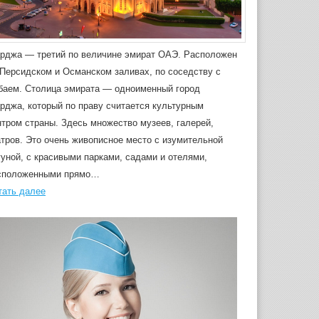
рджа — третий по величине эмират ОАЭ. Расположен
 Персидском и Османском заливах, по соседству с
баем. Столица эмирата — одноименный город
рджа, который по праву считается культурным
нтром страны. Здесь множество музеев, галерей,
атров. Это очень живописное место с изумительной
гуной, с красивыми парками, садами и отелями,
сположенными прямо…
тать далее