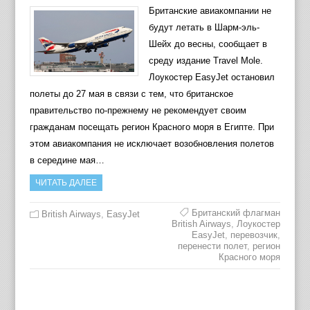
Британские авиакомпании не
будут летать в Шарм-эль-
Шейх до весны, сообщает в
среду издание Travel Mole.
Лоукостер ЕasyJet остановил
полеты до 27 мая в связи с тем, что британское
правительство по-прежнему не рекомендует своим
гражданам посещать регион Красного моря в Египте. При
этом авиакомпания не исключает возобновления полетов
в середине мая…
ЧИТАТЬ ДАЛЕЕ
Британский флагман
British Airways
,
EasyJet
British Airways
,
Лоукостер
ЕasyJet
,
перевозчик
,
перенести полет
,
регион
Красного моря