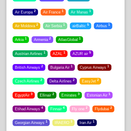
2
1
1
Air Europa
Air France
Air Manas
2
1
5
1
Air Moldova
Air Serbia
airBaltic
Airbus
1
2
1
Arkia
Armenia
AtlasGlobal
1
1
5
Austrian Airlines
AZAL
AZUR air
2
1
1
British Airways
Bulgaria Air
Cyprus Airways
2
2
2
Czech Airlines
Delta Airlines
EasyJet
3
2
3
1
EgyptAir
Ellinair
Emirates
Estonian Air
4
4
2
2
Etihad Airways
Finnair
Fly one
Flydubai
1
3
1
Georgian Airways
IRAERO
Iran Air