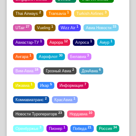
2
1
3
Thai Airways
Transavia
Turkish Airlines
27
1
1
33
UTair
Vueling
Wizz Air
Авиа Новости
1
12
1
1
Авиастар-ТУ
Аврора
Алроса
Амур
1
30
3
Ангара
Аэрофлот
Белавиа
18
2
6
Вим-Авиа
Грозный Авиа
ДонАвиа
1
5
7
Ижавиа
Икар
Информация
2
1
Комиавиатранс
КрасАвиа
23
10
Новости Туроператорв
Нордавиа
3
1
21
34
Оренбуржье
Пионер
Победа
Россия