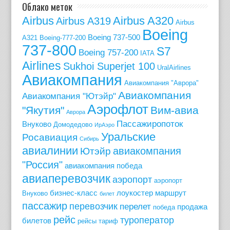
Облако меток
Airbus
Airbus A320
Airbus A319
Airbus
Boeing
Boeing 737-500
A321
Boeing-777-200
737-800
S7
Boeing 757-200
IATA
Airlines
Sukhoi Superjet 100
UralAirlines
Авиакомпания
Авиакомпания "Аврора"
Авиакомпания
Авиакомпания "Ютэйр"
Аэрофлот
"Якутия"
Вим-авиа
Аврора
Пассажиропоток
Внуково
Домодедово
ИрАэро
Уральские
Росавиация
Сибирь
авиалинии
авиакомпания
Ютэйр
"Россия"
авиакомпания победа
авиаперевозчик
аэропорт
аэропорт
бизнес-класс
лоукостер
маршрут
Внуково
билет
пассажир
перевозчик
перелет
продажа
победа
рейс
туроператор
билетов
рейсы
тариф