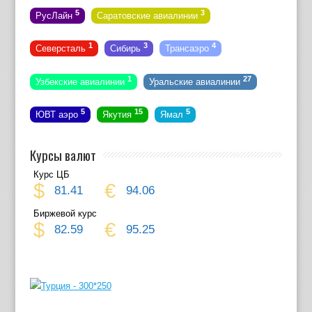
5
3
РусЛайн
Саратовские авиалинии
1
3
4
Северсталь
Сибирь
Трансаэро
1
27
Узбекские авиалинии
Уральские авиалинии
5
15
5
ЮВТ аэро
Якутия
Ямал
Курсы валют
Курс ЦБ
$
€
81.41
94.06
Биржевой курс
$
€
82.59
95.25