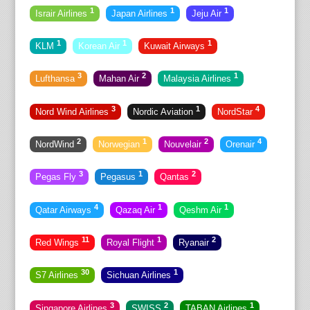
1
1
1
Israir Airlines
Japan Airlines
Jeju Air
1
1
1
KLM
Korean Air
Kuwait Airways
3
2
1
Lufthansa
Mahan Air
Malaysia Airlines
3
1
4
Nord Wind Airlines
Nordic Aviation
NordStar
2
1
2
4
NordWind
Norwegian
Nouvelair
Orenair
3
1
2
Pegas Fly
Pegasus
Qantas
4
1
1
Qatar Airways
Qazaq Air
Qeshm Air
11
1
2
Red Wings
Royal Flight
Ryanair
30
1
S7 Airlines
Sichuan Airlines
3
2
1
Singapore Airlines
SWISS
TABAN Airlines