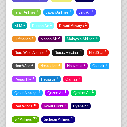
1
1
1
Israir Airlines
Japan Airlines
Jeju Air
1
1
1
KLM
Korean Air
Kuwait Airways
3
2
1
Lufthansa
Mahan Air
Malaysia Airlines
3
1
4
Nord Wind Airlines
Nordic Aviation
NordStar
2
1
2
4
NordWind
Norwegian
Nouvelair
Orenair
3
1
2
Pegas Fly
Pegasus
Qantas
4
1
1
Qatar Airways
Qazaq Air
Qeshm Air
11
1
2
Red Wings
Royal Flight
Ryanair
30
1
S7 Airlines
Sichuan Airlines