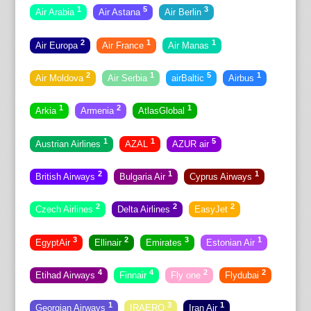
1
5
3
Air Arabia
Air Astana
Air Berlin
2
1
1
Air Europa
Air France
Air Manas
2
1
5
1
Air Moldova
Air Serbia
airBaltic
Airbus
1
2
1
Arkia
Armenia
AtlasGlobal
1
1
5
Austrian Airlines
AZAL
AZUR air
2
1
1
British Airways
Bulgaria Air
Cyprus Airways
2
2
2
Czech Airlines
Delta Airlines
EasyJet
3
2
3
1
EgyptAir
Ellinair
Emirates
Estonian Air
4
4
2
2
Etihad Airways
Finnair
Fly one
Flydubai
1
3
1
Georgian Airways
IRAERO
Iran Air