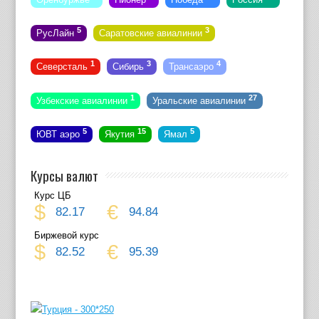
5
3
РусЛайн
Саратовские авиалинии
1
3
4
Северсталь
Сибирь
Трансаэро
1
27
Узбекские авиалинии
Уральские авиалинии
5
15
5
ЮВТ аэро
Якутия
Ямал
Курсы валют
Курс ЦБ
$
€
82.17
94.84
Биржевой курс
$
€
82.52
95.39