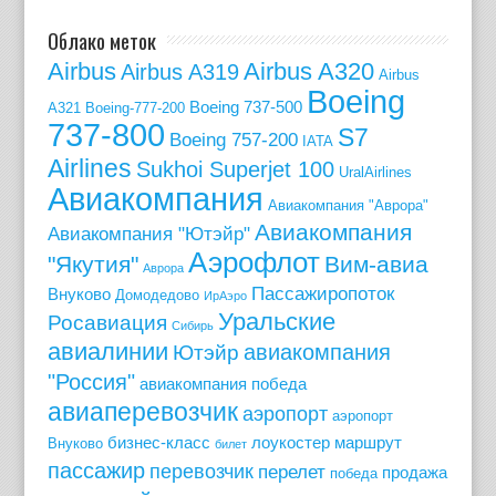
Облако меток
Airbus
Airbus A320
Airbus A319
Airbus
Boeing
Boeing 737-500
A321
Boeing-777-200
737-800
S7
Boeing 757-200
IATA
Airlines
Sukhoi Superjet 100
UralAirlines
Авиакомпания
Авиакомпания "Аврора"
Авиакомпания
Авиакомпания "Ютэйр"
Аэрофлот
"Якутия"
Вим-авиа
Аврора
Пассажиропоток
Внуково
Домодедово
ИрАэро
Уральские
Росавиация
Сибирь
авиалинии
авиакомпания
Ютэйр
"Россия"
авиакомпания победа
авиаперевозчик
аэропорт
аэропорт
бизнес-класс
лоукостер
маршрут
Внуково
билет
пассажир
перевозчик
перелет
продажа
победа