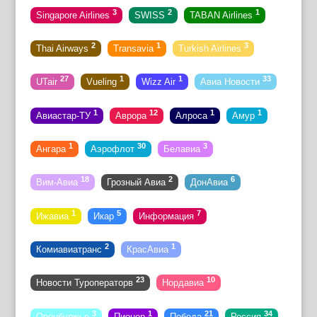
3
2
1
Singapore Airlines
SWISS
TABAN Airlines
2
1
3
Thai Airways
Transavia
Turkish Airlines
27
1
1
33
UTair
Vueling
Wizz Air
Авиа Новости
1
12
1
1
Авиастар-ТУ
Аврора
Алроса
Амур
1
30
3
Ангара
Аэрофлот
Белавиа
18
2
6
Вим-Авиа
Грозный Авиа
ДонАвиа
1
5
7
Ижавиа
Икар
Информация
2
1
Комиавиатранс
КрасАвиа
23
10
Новости Туроператорв
Нордавиа
3
1
21
34
Оренбуржье
Пионер
Победа
Россия