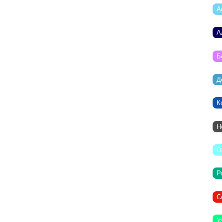
А
А
Б
Д
К
Н
О
Р
С
У