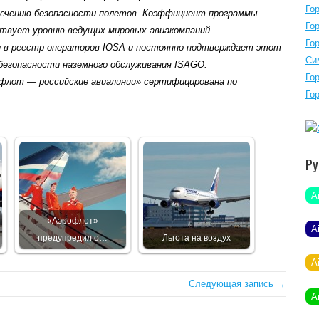
Го
спечению безопасности полетов. Коэффициент программы
Го
твует уровню ведущих мировых авиакомпаний.
Го
л в реестр операторов IOSA и постоянно подтверждает этот
Си
безопасности наземного обслуживания ISAGO.
Го
лот — российские авиалинии» сертифицирована по
Го
Ру
A
«Аэрофлот»
A
предупредил о…
Льгота на воздух
A
Следующая запись →
A