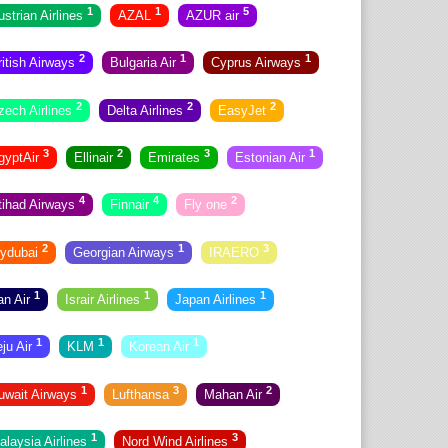
1
1
5
ustrian Airlines
AZAL
AZUR air
2
1
1
ritish Airways
Bulgaria Air
Cyprus Airways
2
2
2
zech Airlines
Delta Airlines
EasyJet
3
2
3
1
gyptAir
Ellinair
Emirates
Estonian Air
4
4
2
tihad Airways
Finnair
Fly one
2
1
3
lydubai
Georgian Airways
IRAERO
1
1
1
ran Air
Israir Airlines
Japan Airlines
1
1
1
eju Air
KLM
Korean Air
1
3
2
uwait Airways
Lufthansa
Mahan Air
1
3
alaysia Airlines
Nord Wind Airlines