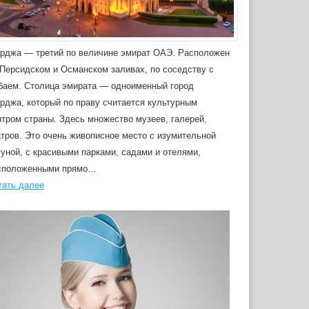
рджа — третий по величине эмират ОАЭ. Расположен
 Персидском и Османском заливах, по соседству с
баем. Столица эмирата — одноименный город
рджа, который по праву считается культурным
нтром страны. Здесь множество музеев, галерей,
атров. Это очень живописное место с изумительной
гуной, с красивыми парками, садами и отелями,
сположенными прямо…
тать далее