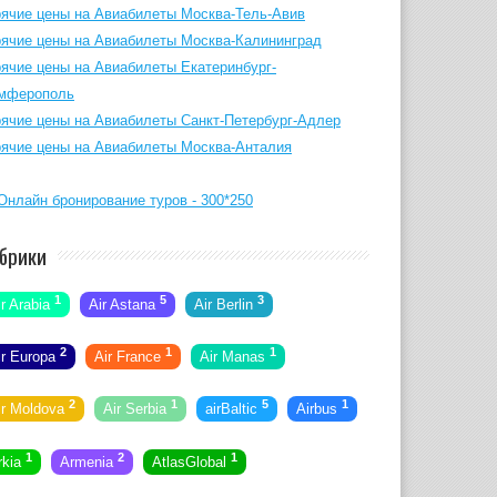
рячие цены на Авиабилеты Москва-Тель-Авив
рячие цены на Авиабилеты Москва-Калининград
рячие цены на Авиабилеты Екатеринбург-
мферополь
рячие цены на Авиабилеты Санкт-Петербург-Адлер
рячие цены на Авиабилеты Москва-Анталия
брики
1
5
3
ir Arabia
Air Astana
Air Berlin
2
1
1
ir Europa
Air France
Air Manas
2
1
5
1
ir Moldova
Air Serbia
airBaltic
Airbus
1
2
1
rkia
Armenia
AtlasGlobal