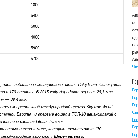
1800
Ай
6400
со
6000
ос
4000
од
на
5900
ры
5700
Ай
Чи
Го
 член глобального авиационного альянса SkyTeam. Совокупная
Го
 в 179 странах. В 2015 году Аэрофлот перевез 26,1 млн
Го
т» — 39,4 млн.
Го
дателем престижной международной премии SkyTrax World
Си
осточной Европы» и впервые вошел в ТОП-10 авиакомпаний с
Го
слевого издания Global Traveler.
Го
молетных парков в мире, который насчитывает 170
Го
в международном аэропорту
Шереметьево.