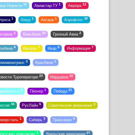
33
1
12
виа Новости
Авиастар-ТУ
Аврора
1
1
1
30
лроса
Амур
Ангара
Аэрофлот
3
18
2
елавиа
Вим-Авиа
Грозный Авиа
6
1
5
7
онАвиа
Ижавиа
Икар
Информация
2
1
омиавиатранс
КрасАвиа
23
10
овости Туроператорв
Нордавиа
3
1
21
ренбуржье
Пионер
Победа
34
5
3
оссия
РусЛайн
Саратовские авиалинии
1
3
4
еверсталь
Сибирь
Трансаэро
1
27
збекские авиалинии
Уральские авиалинии