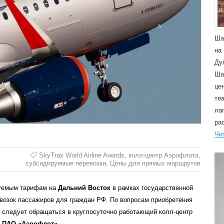
Ша
на
Ду
Ша
це
те
ла
ра
Чи
SkyTrax World Airline Awards
,
колл-центр Аэрофлота
,
субсидируемые перевозки
,
Цены для прямых маршрутов
руемым тарифам на
Дальний Восток
в рамках государственной
возок пассажиров для граждан РФ. По вопросам приобретения
следует обращаться в круглосуточно работающий колл-центр
м
ПАО «Аэрофлот»
.