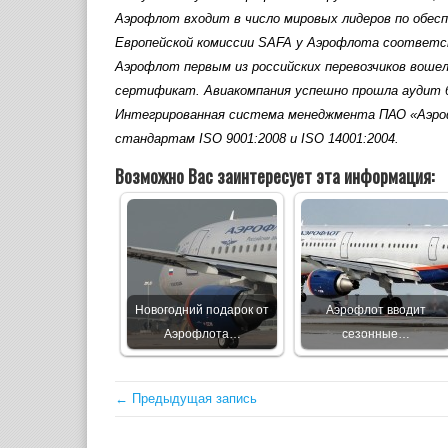
Аэрофлот входит в число мировых лидеров по обе
Европейской комиссии SAFA у Аэрофлота соответс
Аэрофлот первым из российских перевозчиков воше
сертификат. Авиакомпания успешно прошла аудит 
Интегрированная система менеджмента ПАО «Аэроф
стандартам ISO 9001:2008 и ISO 14001:2004.
Возможно Вас заинтересует эта информация:
Новогодний подарок от
Аэрофлот вводит
Аэрофлота…
сезонные…
← Предыдущая запись