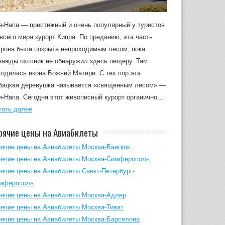
я-Напа — престижный и очень популярный у туристов
 всего мира курорт Кипра. По преданию, эта часть
трова была покрыта непроходимым лесом, пока
нажды охотник не обнаружил здесь пещеру. Там
ходилась икона Божьей Матери. С тех пор эта
бацкая деревушка называется «священным лесом» —
я-Напа. Сегодня этот живописный курорт органично…
тать далее
рячие цены на Авиабилеты
рячие цены на Авиабилеты Москва-Бангкок
рячие цены на Авиабилеты Москва-Симферополь
рячие цены на Авиабилеты Санкт-Петербург-
мферополь
рячие цены на Авиабилеты Москва-Адлер
рячие цены на Авиабилеты Москва-Тиват
рячие цены на Авиабилеты Москва-Барселона