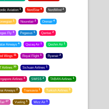
1
4
2
ordic Aviation
NordStar
NordWind
1
2
4
orwegian
Nouvelair
Orenair
3
1
2
egas Fly
Pegasus
Qantas
4
1
1
atar Airways
Qazaq Air
Qeshm Air
11
1
2
ed Wings
Royal Flight
Ryanair
30
1
7 Airlines
Sichuan Airlines
3
2
1
ingapore Airlines
SWISS
TABAN Airlines
2
1
3
hai Airways
Transavia
Turkish Airlines
27
1
1
Tair
Vueling
Wizz Air