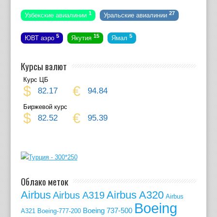
1
27
Узбекские авиалинии
Уральские авиалинии
5
15
5
ЮВТ аэро
Якутия
Ямал
Курсы валют
Курс ЦБ
$
€
82.17
94.84
Биржевой курс
$
€
82.52
95.39
Облако меток
Airbus
Airbus A320
Airbus A319
Airbus
Boeing
Boeing 737-500
A321
Boeing-777-200