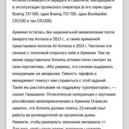
Armenia планируется передать и самолеты, находящиеся
в эксплуатации грузинского оператора (в его парке один
Boeing 737-500, один Boeing 737-700, один Bombardier
CRJ100 и три CRJ200).
Армения осталась без национальной авиакомпании после
банкротства Armavia в 2013 г., а также временной
приостановки полетов Air Armenia в 2014 г. Частично это
связано с политикой открытого неба в Армении. Тем не
менее представители Armenia оптимистично смотрят на
свои перспективы. «Мы уверены, что сможем выдержать
конкуренцию на авиарынке. Гибкость тарифов и
менеджмент помогут нам справиться с этой задачей.
Также мы рассчитываем на поддержку туроператоров», —
сказал Гаиашвили. Относительно конкуренции с крупными
российскими авиаперевозчиками в Армении Оганесян
заметил, что Armenia должен помочь 23-летний опыт
работы ее руководителей на грузинском рынке.
Нажмите, чтобы развернуть окончание материала >>
Для того, чтобы сразу видеть материалы целиком,