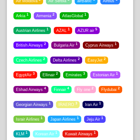
Air Moldova
Air Serbia
airBaltic
Airbus
1
2
1
Arkia
Armenia
AtlasGlobal
1
1
5
Austrian Airlines
AZAL
AZUR air
2
1
1
British Airways
Bulgaria Air
Cyprus Airways
2
2
2
Czech Airlines
Delta Airlines
EasyJet
3
2
3
1
EgyptAir
Ellinair
Emirates
Estonian Air
4
4
2
2
Etihad Airways
Finnair
Fly one
Flydubai
1
3
1
Georgian Airways
IRAERO
Iran Air
1
1
1
Israir Airlines
Japan Airlines
Jeju Air
1
1
1
KLM
Korean Air
Kuwait Airways