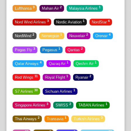
3
2
1
Lufthansa
Mahan Air
Malaysia Airlines
3
1
4
Nord Wind Airlines
Nordic Aviation
NordStar
2
1
2
4
NordWind
Norwegian
Nouvelair
Orenair
3
1
2
Pegas Fly
Pegasus
Qantas
4
1
1
Qatar Airways
Qazaq Air
Qeshm Air
11
1
2
Red Wings
Royal Flight
Ryanair
30
1
S7 Airlines
Sichuan Airlines
3
2
1
Singapore Airlines
SWISS
TABAN Airlines
2
1
3
Thai Airways
Transavia
Turkish Airlines