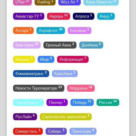
27
1
1
33
UTair
Vueling
Wizz Air
Авиа Новости
1
12
1
1
Авиастар-ТУ
Аврора
Алроса
Амур
1
30
3
Ангара
Аэрофлот
Белавиа
18
2
6
Вим-Авиа
Грозный Авиа
ДонАвиа
1
5
7
Ижавиа
Икар
Информация
2
1
Комиавиатранс
КрасАвиа
23
10
Новости Туроператорв
Нордавиа
3
1
21
34
Оренбуржье
Пионер
Победа
Россия
5
3
РусЛайн
Саратовские авиалинии
1
3
4
Северсталь
Сибирь
Трансаэро