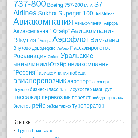
737-800
S7
Boeing 757-200
IATA
Airlines
Sukhoi Superjet 100
UralAirlines
Авиакомпания
Авиакомпания "Аврора"
Авиакомпания
Авиакомпания "Ютэйр"
Аэрофлот
"Якутия"
Вим-авиа
Аврора
Пассажиропоток
Внуково
Домодедово
ИрАэро
Уральские
Росавиация
Сибирь
авиалинии
авиакомпания
Ютэйр
"Россия"
авиакомпания победа
авиаперевозчик
аэропорт
аэропорт
бизнес-класс
лоукостер
маршрут
Внуково
билет
пассажир
перевозчик
перелет
продажа
победа
рейс
туроператор
билетов
рейсы
тариф
Ссылки
Группа В контакте