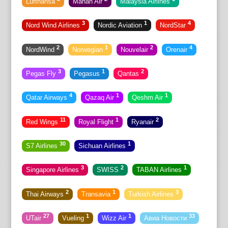
Lufthansa
Mahan Air
Malaysia Airlines
3
1
4
Nord Wind Airlines
Nordic Aviation
NordStar
2
1
2
4
NordWind
Norwegian
Nouvelair
Orenair
3
1
2
Pegas Fly
Pegasus
Qantas
4
1
1
Qatar Airways
Qazaq Air
Qeshm Air
11
1
2
Red Wings
Royal Flight
Ryanair
30
1
S7 Airlines
Sichuan Airlines
3
2
1
Singapore Airlines
SWISS
TABAN Airlines
2
1
3
Thai Airways
Transavia
Turkish Airlines
27
1
1
33
UTair
Vueling
Wizz Air
Авиа Новости