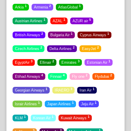
1
2
1
Arkia
Armenia
AtlasGlobal
1
1
5
Austrian Airlines
AZAL
AZUR air
2
1
1
British Airways
Bulgaria Air
Cyprus Airways
2
2
2
Czech Airlines
Delta Airlines
EasyJet
3
2
3
1
EgyptAir
Ellinair
Emirates
Estonian Air
4
4
2
2
Etihad Airways
Finnair
Fly one
Flydubai
1
3
1
Georgian Airways
IRAERO
Iran Air
1
1
1
Israir Airlines
Japan Airlines
Jeju Air
1
1
1
KLM
Korean Air
Kuwait Airways
3
2
1