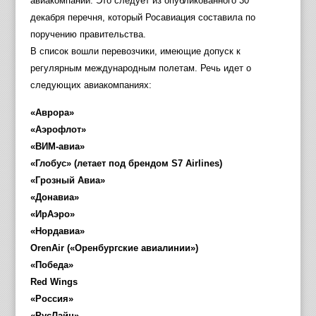
авиакомпаний. Это следует из опубликованного 30
декабря перечня, который Росавиация составила по
поручению правительства.
В список вошли перевозчики, имеющие допуск к
регулярным международным полетам. Речь идет о
следующих авиакомпаниях:
«Аврора»
«Аэрофлот»
«ВИМ-авиа»
«Глобус» (летает под брендом S7 Airlines)
«Грозный Авиа»
«Донавиа»
«ИрАэро»
«Нордавиа»
OrenAir («Оренбургские авиалинии»)
«Победа»
Red Wings
«Россия»
«РусЛайн»