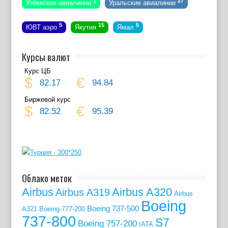
1
27
Узбекские авиалинии
Уральские авиалинии
5
15
5
ЮВТ аэро
Якутия
Ямал
Курсы валют
Курс ЦБ
$
€
82.17
94.84
Биржевой курс
$
€
82.52
95.39
Облако меток
Airbus
Airbus A320
Airbus A319
Airbus
Boeing
Boeing 737-500
A321
Boeing-777-200
737-800
S7
Boeing 757-200
IATA