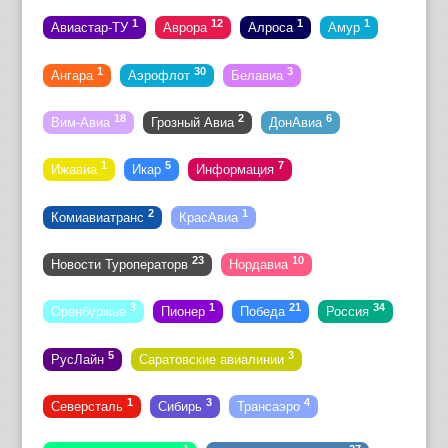
1
12
1
1
Авиастар-ТУ
Аврора
Алроса
Амур
1
30
3
Ангара
Аэрофлот
Белавиа
18
2
6
Вим-Авиа
Грозный Авиа
ДонАвиа
1
5
7
Ижавиа
Икар
Информация
2
1
Комиавиатранс
КрасАвиа
23
10
Новости Туроператорв
Нордавиа
3
1
21
34
Оренбуржье
Пионер
Победа
Россия
5
3
РусЛайн
Саратовские авиалинии
1
3
4
Северсталь
Сибирь
Трансаэро