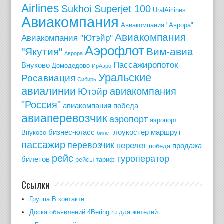
Airlines
Sukhoi Superjet 100
UralAirlines
Авиакомпания
Авиакомпания "Аврора"
Авиакомпания
Авиакомпания "Ютэйр"
Аэрофлот
"Якутия"
Вим-авиа
Аврора
Пассажиропоток
Внуково
Домодедово
ИрАэро
Уральские
Росавиация
Сибирь
авиалинии
авиакомпания
Ютэйр
"Россия"
авиакомпания победа
авиаперевозчик
аэропорт
аэропорт
бизнес-класс
лоукостер
маршрут
Внуково
билет
пассажир
перевозчик
перелет
продажа
победа
рейс
туроператор
билетов
рейсы
тариф
Ссылки
Группа В контакте
Доска объявлений 4Bering.ru для жителей