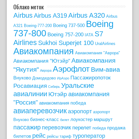
Облако меток
Airbus
Airbus A320
Airbus A319
Airbus
Boeing
Boeing 737-500
A321
Boeing-777-200
737-800
S7
Boeing 757-200
IATA
Airlines
Sukhoi Superjet 100
UralAirlines
Авиакомпания
Авиакомпания "Аврора"
Авиакомпания
Авиакомпания "Ютэйр"
Аэрофлот
"Якутия"
Вим-авиа
Аврора
Пассажиропоток
Внуково
Домодедово
ИрАэро
Уральские
Росавиация
Сибирь
авиалинии
авиакомпания
Ютэйр
"Россия"
авиакомпания победа
авиаперевозчик
аэропорт
аэропорт
бизнес-класс
лоукостер
маршрут
Внуково
билет
пассажир
перевозчик
перелет
продажа
победа
рейс
туроператор
билетов
рейсы
тариф