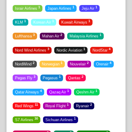
1
1
1
Israir Airlines
Japan Airlines
Jeju Air
1
1
1
KLM
Korean Air
Kuwait Airways
3
2
1
Lufthansa
Mahan Air
Malaysia Airlines
3
1
4
Nord Wind Airlines
Nordic Aviation
NordStar
2
1
2
4
NordWind
Norwegian
Nouvelair
Orenair
3
1
2
Pegas Fly
Pegasus
Qantas
4
1
1
Qatar Airways
Qazaq Air
Qeshm Air
11
1
2
Red Wings
Royal Flight
Ryanair
30
1
S7 Airlines
Sichuan Airlines