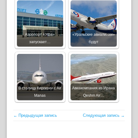
Аэропорт «Уфа»
«Уральские авиалинии»
запускает…
будут
В столицу Киргизии с Air
Авиакомпания из Ирана
Manas
Qeshm Air…
← Предыдущая запись
Следующая запись →