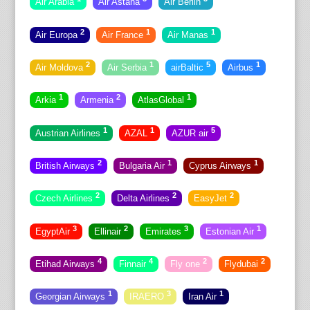
Air Arabia
Air Astana
Air Berlin
2
1
1
Air Europa
Air France
Air Manas
2
1
5
1
Air Moldova
Air Serbia
airBaltic
Airbus
1
2
1
Arkia
Armenia
AtlasGlobal
1
1
5
Austrian Airlines
AZAL
AZUR air
2
1
1
British Airways
Bulgaria Air
Cyprus Airways
2
2
2
Czech Airlines
Delta Airlines
EasyJet
3
2
3
1
EgyptAir
Ellinair
Emirates
Estonian Air
4
4
2
2
Etihad Airways
Finnair
Fly one
Flydubai
1
3
1
Georgian Airways
IRAERO
Iran Air