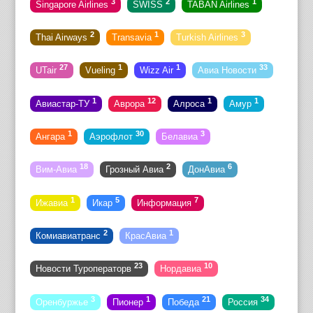
3
2
1
Singapore Airlines
SWISS
TABAN Airlines
2
1
3
Thai Airways
Transavia
Turkish Airlines
27
1
1
33
UTair
Vueling
Wizz Air
Авиа Новости
1
12
1
1
Авиастар-ТУ
Аврора
Алроса
Амур
1
30
3
Ангара
Аэрофлот
Белавиа
18
2
6
Вим-Авиа
Грозный Авиа
ДонАвиа
1
5
7
Ижавиа
Икар
Информация
2
1
Комиавиатранс
КрасАвиа
23
10
Новости Туроператорв
Нордавиа
3
1
21
34
Оренбуржье
Пионер
Победа
Россия