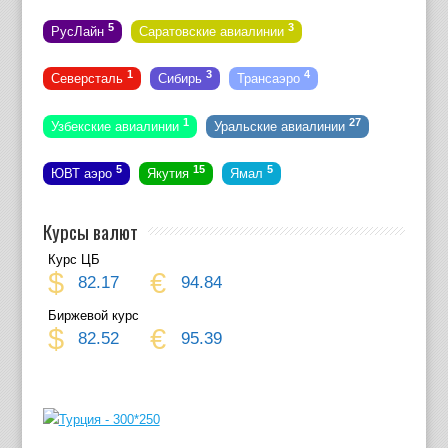
5
3
РусЛайн
Саратовские авиалинии
1
3
4
Северсталь
Сибирь
Трансаэро
1
27
Узбекские авиалинии
Уральские авиалинии
5
15
5
ЮВТ аэро
Якутия
Ямал
Курсы валют
Курс ЦБ
$
€
82.17
94.84
Биржевой курс
$
€
82.52
95.39