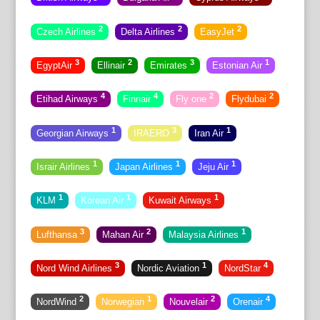
2
2
2
Czech Airlines
Delta Airlines
EasyJet
3
2
3
1
EgyptAir
Ellinair
Emirates
Estonian Air
4
4
2
2
Etihad Airways
Finnair
Fly one
Flydubai
1
3
1
Georgian Airways
IRAERO
Iran Air
1
1
1
Israir Airlines
Japan Airlines
Jeju Air
1
1
1
KLM
Korean Air
Kuwait Airways
3
2
1
Lufthansa
Mahan Air
Malaysia Airlines
3
1
4
Nord Wind Airlines
Nordic Aviation
NordStar
2
1
2
4
NordWind
Norwegian
Nouvelair
Orenair