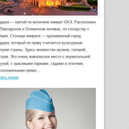
рджа — третий по величине эмират ОАЭ. Расположен
 Персидском и Османском заливах, по соседству с
баем. Столица эмирата — одноименный город
рджа, который по праву считается культурным
нтром страны. Здесь множество музеев, галерей,
атров. Это очень живописное место с изумительной
гуной, с красивыми парками, садами и отелями,
сположенными прямо…
тать далее