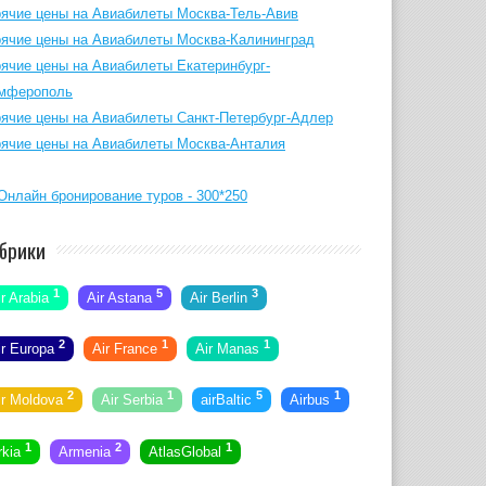
рячие цены на Авиабилеты Москва-Тель-Авив
рячие цены на Авиабилеты Москва-Калининград
рячие цены на Авиабилеты Екатеринбург-
мферополь
рячие цены на Авиабилеты Санкт-Петербург-Адлер
рячие цены на Авиабилеты Москва-Анталия
брики
1
5
3
ir Arabia
Air Astana
Air Berlin
2
1
1
ir Europa
Air France
Air Manas
2
1
5
1
ir Moldova
Air Serbia
airBaltic
Airbus
1
2
1
rkia
Armenia
AtlasGlobal