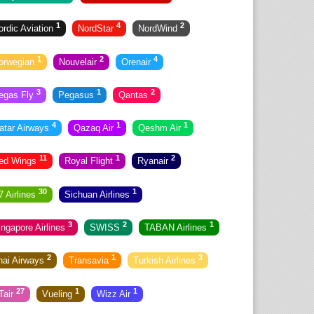
1
4
2
ordic Aviation
NordStar
NordWind
1
2
4
orwegian
Nouvelair
Orenair
3
1
2
egas Fly
Pegasus
Qantas
4
1
1
atar Airways
Qazaq Air
Qeshm Air
11
1
2
ed Wings
Royal Flight
Ryanair
30
1
7 Airlines
Sichuan Airlines
3
2
1
ingapore Airlines
SWISS
TABAN Airlines
2
1
3
hai Airways
Transavia
Turkish Airlines
27
1
1
Tair
Vueling
Wizz Air