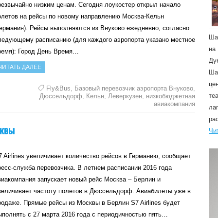
резвычайно низким ценам. Сегодня лоукостер открыл начало
олетов на рейсы по новому направлению Москва-Кельн
Германия). Рейсы выполняются из Внуково ежедневно, согласно
Ша
ледующему расписанию (для каждого аэропорта указано местное
на
ремя): Город День Время…
Ду
ЧИТАТЬ ДАЛЕЕ
Ша
це
Fly&Bus
,
Базовый перевозчик аэропорта Внуково
,
те
Дюссельдорф
,
Кельн
,
Леверкузен
,
низкобюджетная
авиакомпания
ла
ра
сквы
Чи
7 Airlines увеличивает количество рейсов в Германию, сообщает
ресс-служба перевозчика. В летнем расписании 2016 года
виакомпания запускает новый рейс Москва – Берлин и
величивает частоту полетов в Дюссельдорф. Авиабилеты уже в
родаже. Прямые рейсы из Москвы в Берлин S7 Airlines будет
ыполнять с 27 марта 2016 года с периодичностью пять…