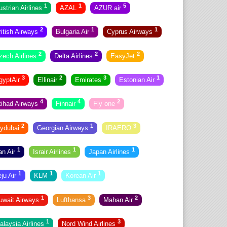
1
1
5
ustrian Airlines
AZAL
AZUR air
2
1
1
ritish Airways
Bulgaria Air
Cyprus Airways
2
2
2
zech Airlines
Delta Airlines
EasyJet
3
2
3
1
gyptAir
Ellinair
Emirates
Estonian Air
4
4
2
tihad Airways
Finnair
Fly one
2
1
3
lydubai
Georgian Airways
IRAERO
1
1
1
ran Air
Israir Airlines
Japan Airlines
1
1
1
eju Air
KLM
Korean Air
1
3
2
uwait Airways
Lufthansa
Mahan Air
1
3
alaysia Airlines
Nord Wind Airlines