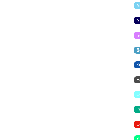
А
А
Б
Д
К
Н
О
Р
С
У