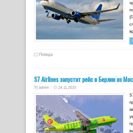
ч
п
(
с
в
Победа
S7 Airlines запустит рейс в Берлин из Мо
admin
24.11.2015
S
п
а
у
п
в