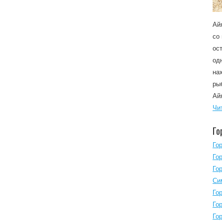
Ай
со
ос
од
на
ры
Ай
Чи
Го
Го
Го
Го
Си
Го
Го
Го