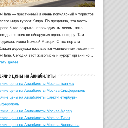
я-Напа — престижный и очень популярный у туристов
 всего мира курорт Кипра. По преданию, эта часть
трова была покрыта непроходимым лесом, пока
нажды охотник не обнаружил здесь пещеру. Там
ходилась икона Божьей Матери. С тех пор эта
бацкая деревушка называется «священным лесом» —
я-Напа. Сегодня этот живописный курорт органично…
тать далее
рячие цены на Авиабилеты
рячие цены на Авиабилеты Москва-Бангкок
рячие цены на Авиабилеты Москва-Симферополь
рячие цены на Авиабилеты Санкт-Петербург-
мферополь
рячие цены на Авиабилеты Москва-Адлер
рячие цены на Авиабилеты Москва-Тиват
рячие цены на Авиабилеты Москва-Барселона