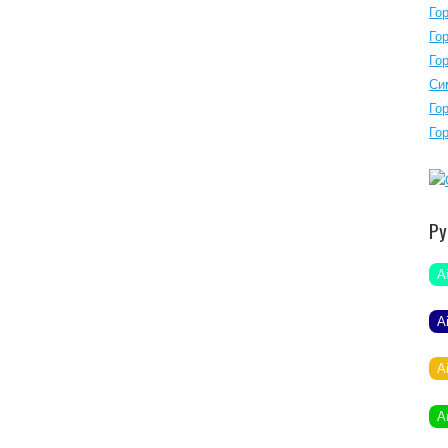
Го
Го
Го
Си
Го
Го
Ру
A
A
A
A