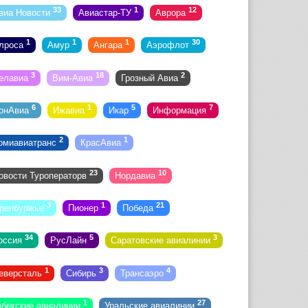
33
1
12
виа Новости
Авиастар-ТУ
Аврора
1
1
1
30
лроса
Амур
Ангара
Аэрофлот
3
18
2
елавиа
Вим-Авиа
Грозный Авиа
6
1
5
7
онАвиа
Ижавиа
Икар
Информация
2
1
омиавиатранс
КрасАвиа
23
10
овости Туроператорв
Нордавиа
3
1
21
ренбуржье
Пионер
Победа
34
5
3
оссия
РусЛайн
Саратовские авиалинии
1
3
4
еверсталь
Сибирь
Трансаэро
1
27
збекские авиалинии
Уральские авиалинии