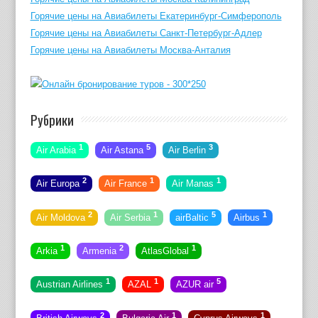
Горячие цены на Авиабилеты Екатеринбург-Симферополь
Горячие цены на Авиабилеты Санкт-Петербург-Адлер
Горячие цены на Авиабилеты Москва-Анталия
Рубрики
1
5
3
Air Arabia
Air Astana
Air Berlin
2
1
1
Air Europa
Air France
Air Manas
2
1
5
1
Air Moldova
Air Serbia
airBaltic
Airbus
1
2
1
Arkia
Armenia
AtlasGlobal
1
1
5
Austrian Airlines
AZAL
AZUR air
2
1
1