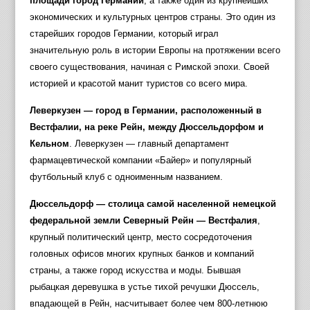
площади город Германии
, а также один из крупнейших
экономических и культурных центров страны. Это один из
старейших городов Германии, который играл
значительную роль в истории Европы на протяжении всего
своего существования, начиная с Римской эпохи. Своей
историей и красотой манит туристов со всего мира.
Леверкузен — город в Германии, расположенный в
Вестфалии, на реке Рейн, между Дюссельдорфом и
Кельном
. Леверкузен — главный департамент
фармацевтической компании «Байер» и популярный
футбольный клуб с одноименным названием.
Дюссельдорф — столица самой населенной немецкой
федеральной земли Северный Рейн — Вестфалия
,
крупный политический центр, место сосредоточения
головных офисов многих крупных банков и компаний
страны, а также город искусства и моды. Бывшая
рыбацкая деревушка в устье тихой речушки Дюссель,
впадающей в Рейн, насчитывает более чем 800-летнюю