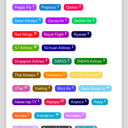
3
1
2
Pegas Fly
Pegasus
Qantas
4
1
1
Qatar Airways
Qazaq Air
Qeshm Air
11
1
2
Red Wings
Royal Flight
Ryanair
30
1
S7 Airlines
Sichuan Airlines
3
2
1
Singapore Airlines
SWISS
TABAN Airlines
2
1
3
Thai Airways
Transavia
Turkish Airlines
27
1
1
33
UTair
Vueling
Wizz Air
Авиа Новости
1
12
1
1
Авиастар-ТУ
Аврора
Алроса
Амур
1
30
3
Ангара
Аэрофлот
Белавиа
18
2
6