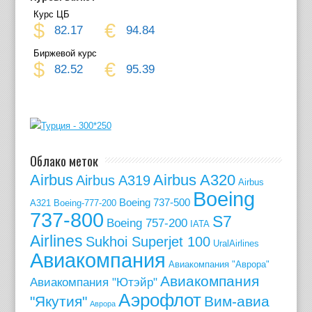
Курс ЦБ
$
€
82.17
94.84
Биржевой курс
$
€
82.52
95.39
Облако меток
Airbus
Airbus A320
Airbus A319
Airbus
Boeing
Boeing 737-500
A321
Boeing-777-200
737-800
S7
Boeing 757-200
IATA
Airlines
Sukhoi Superjet 100
UralAirlines
Авиакомпания
Авиакомпания "Аврора"
Авиакомпания
Авиакомпания "Ютэйр"
Аэрофлот
"Якутия"
Вим-авиа
Аврора