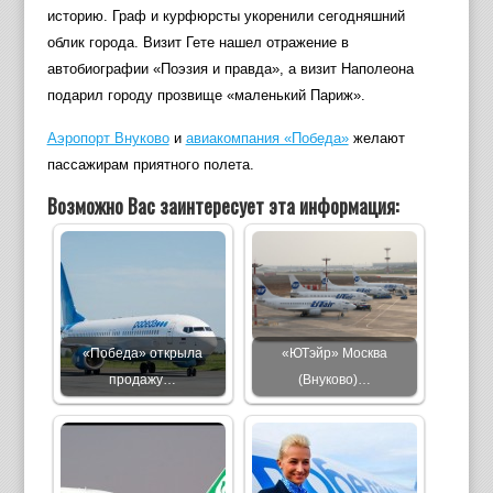
историю. Граф и курфюрсты укоренили сегодняшний
облик города. Визит Гете нашел отражение в
автобиографии «Поэзия и правда», а визит Наполеона
подарил городу прозвище «маленький Париж».
Аэропорт Внуково
и
авиакомпания «Победа»
желают
пассажирам приятного полета.
Возможно Вас заинтересует эта информация:
«Победа» открыла
«ЮТэйр» Москва
продажу…
(Внуково)…