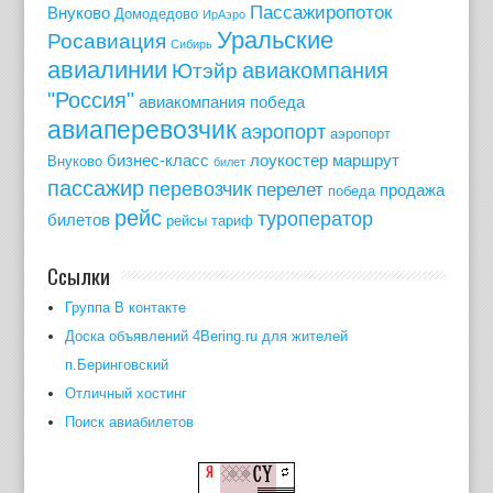
Пассажиропоток
Внуково
Домодедово
ИрАэро
Уральские
Росавиация
Сибирь
авиалинии
авиакомпания
Ютэйр
"Россия"
авиакомпания победа
авиаперевозчик
аэропорт
аэропорт
бизнес-класс
лоукостер
маршрут
Внуково
билет
пассажир
перевозчик
перелет
продажа
победа
рейс
туроператор
билетов
рейсы
тариф
Ссылки
Группа В контакте
Доска объявлений 4Bering.ru для жителей
п.Беринговский
Отличный хостинг
Поиск авиабилетов