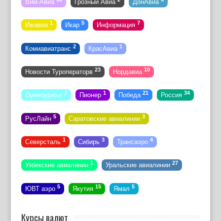
Вим-Авиа
Грозный Авиа
ДонАвиа
1
5
7
Ижавиа
Икар
Информация
2
1
Комиавиатранс
КрасАвиа
23
10
Новости Туроператорв
Нордавиа
3
1
21
34
Оренбуржье
Пионер
Победа
Россия
5
3
РусЛайн
Саратовские авиалинии
1
3
4
Северсталь
Сибирь
Трансаэро
1
27
Узбекские авиалинии
Уральские авиалинии
5
15
5
ЮВТ аэро
Якутия
Ямал
Курсы валют