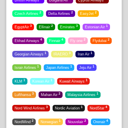
British Airways
Bulgaria Air
Cyprus Airways
2
2
2
Czech Airlines
Delta Airlines
EasyJet
3
2
3
1
EgyptAir
Ellinair
Emirates
Estonian Air
4
4
2
2
Etihad Airways
Finnair
Fly one
Flydubai
1
3
1
Georgian Airways
IRAERO
Iran Air
1
1
1
Israir Airlines
Japan Airlines
Jeju Air
1
1
1
KLM
Korean Air
Kuwait Airways
3
2
1
Lufthansa
Mahan Air
Malaysia Airlines
3
1
4
Nord Wind Airlines
Nordic Aviation
NordStar
2
1
2
4
NordWind
Norwegian
Nouvelair
Orenair