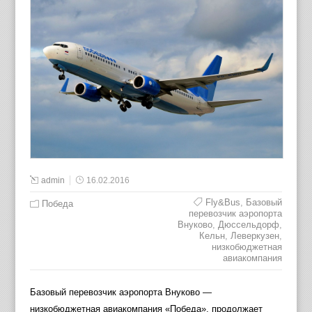
admin
16.02.2016
Fly&Bus
,
Базовый
Победа
перевозчик аэропорта
Внуково
,
Дюссельдорф
,
Кельн
,
Леверкузен
,
низкобюджетная
авиакомпания
Базовый перевозчик аэропорта Внуково —
низкобюджетная авиакомпания «Победа», продолжает