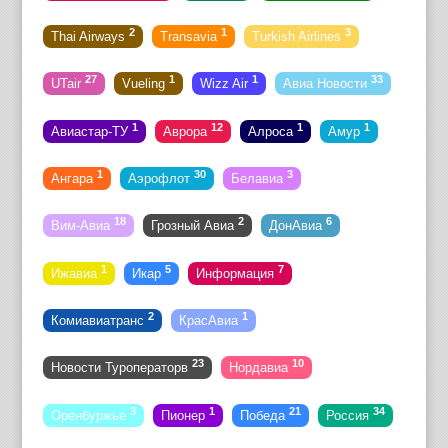
2
1
3
Thai Airways
Transavia
Turkish Airlines
27
1
1
33
UTair
Vueling
Wizz Air
Авиа Новости
1
12
1
1
Авиастар-ТУ
Аврора
Алроса
Амур
1
30
3
Ангара
Аэрофлот
Белавиа
18
2
6
Вим-Авиа
Грозный Авиа
ДонАвиа
1
5
7
Ижавиа
Икар
Информация
2
1
Комиавиатранс
КрасАвиа
23
10
Новости Туроператорв
Нордавиа
3
1
21
34
Оренбуржье
Пионер
Победа
Россия