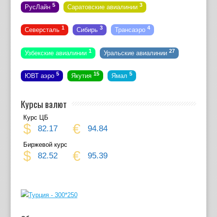
5
3
РусЛайн
Саратовские авиалинии
1
3
4
Северсталь
Сибирь
Трансаэро
1
27
Узбекские авиалинии
Уральские авиалинии
5
15
5
ЮВТ аэро
Якутия
Ямал
Курсы валют
Курс ЦБ
$
€
82.17
94.84
Биржевой курс
$
€
82.52
95.39