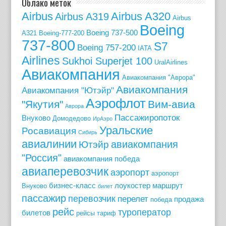
Облако меток
Airbus
Airbus A320
Airbus A319
Airbus
Boeing
Boeing 737-500
A321
Boeing-777-200
737-800
S7
Boeing 757-200
IATA
Airlines
Sukhoi Superjet 100
UralAirlines
Авиакомпания
Авиакомпания "Аврора"
Авиакомпания
Авиакомпания "Ютэйр"
Аэрофлот
"Якутия"
Вим-авиа
Аврора
Пассажиропоток
Внуково
Домодедово
ИрАэро
Уральские
Росавиация
Сибирь
авиалинии
авиакомпания
Ютэйр
"Россия"
авиакомпания победа
авиаперевозчик
аэропорт
аэропорт
бизнес-класс
лоукостер
маршрут
Внуково
билет
пассажир
перевозчик
перелет
продажа
победа
рейс
туроператор
билетов
рейсы
тариф