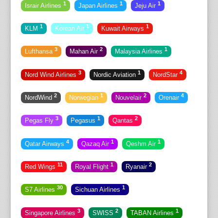
1
1
1
Israir Airlines
Japan Airlines
Jeju Air
1
1
1
KLM
Korean Air
Kuwait Airways
3
2
1
Lufthansa
Mahan Air
Malaysia Airlines
3
1
4
Nord Wind Airlines
Nordic Aviation
NordStar
2
1
2
4
NordWind
Norwegian
Nouvelair
Orenair
3
1
2
Pegas Fly
Pegasus
Qantas
4
1
1
Qatar Airways
Qazaq Air
Qeshm Air
11
1
2
Red Wings
Royal Flight
Ryanair
30
1
S7 Airlines
Sichuan Airlines
3
2
1
Singapore Airlines
SWISS
TABAN Airlines