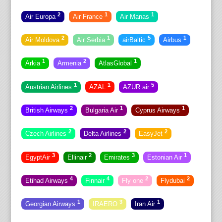
2
1
1
Air Europa
Air France
Air Manas
2
1
5
1
Air Moldova
Air Serbia
airBaltic
Airbus
1
2
1
Arkia
Armenia
AtlasGlobal
1
1
5
Austrian Airlines
AZAL
AZUR air
2
1
1
British Airways
Bulgaria Air
Cyprus Airways
2
2
2
Czech Airlines
Delta Airlines
EasyJet
3
2
3
1
EgyptAir
Ellinair
Emirates
Estonian Air
4
4
2
2
Etihad Airways
Finnair
Fly one
Flydubai
1
3
1
Georgian Airways
IRAERO
Iran Air