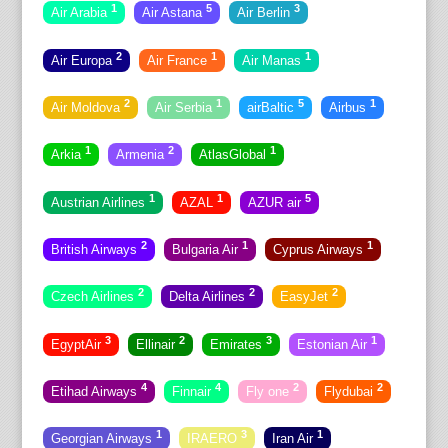
1
5
3
Air Arabia
Air Astana
Air Berlin
2
1
1
Air Europa
Air France
Air Manas
2
1
5
1
Air Moldova
Air Serbia
airBaltic
Airbus
1
2
1
Arkia
Armenia
AtlasGlobal
1
1
5
Austrian Airlines
AZAL
AZUR air
2
1
1
British Airways
Bulgaria Air
Cyprus Airways
2
2
2
Czech Airlines
Delta Airlines
EasyJet
3
2
3
1
EgyptAir
Ellinair
Emirates
Estonian Air
4
4
2
2
Etihad Airways
Finnair
Fly one
Flydubai
1
3
1
Georgian Airways
IRAERO
Iran Air