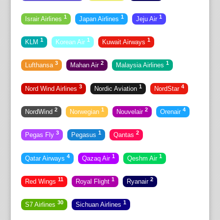
1
1
1
Israir Airlines
Japan Airlines
Jeju Air
1
1
1
KLM
Korean Air
Kuwait Airways
3
2
1
Lufthansa
Mahan Air
Malaysia Airlines
3
1
4
Nord Wind Airlines
Nordic Aviation
NordStar
2
1
2
4
NordWind
Norwegian
Nouvelair
Orenair
3
1
2
Pegas Fly
Pegasus
Qantas
4
1
1
Qatar Airways
Qazaq Air
Qeshm Air
11
1
2
Red Wings
Royal Flight
Ryanair
30
1
S7 Airlines
Sichuan Airlines