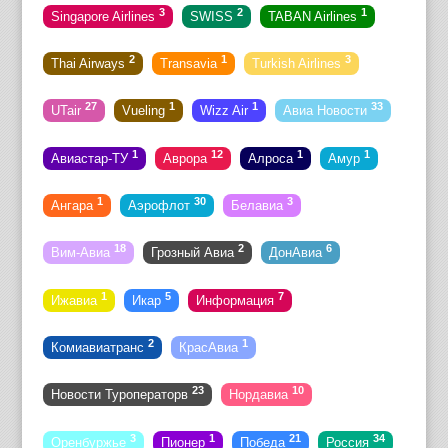
3
2
1
Singapore Airlines
SWISS
TABAN Airlines
2
1
3
Thai Airways
Transavia
Turkish Airlines
27
1
1
33
UTair
Vueling
Wizz Air
Авиа Новости
1
12
1
1
Авиастар-ТУ
Аврора
Алроса
Амур
1
30
3
Ангара
Аэрофлот
Белавиа
18
2
6
Вим-Авиа
Грозный Авиа
ДонАвиа
1
5
7
Ижавиа
Икар
Информация
2
1
Комиавиатранс
КрасАвиа
23
10
Новости Туроператорв
Нордавиа
3
1
21
34
Оренбуржье
Пионер
Победа
Россия