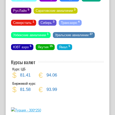
5
3
РусЛайн
Саратовские авиалинии
1
3
4
Северсталь
Сибирь
Трансаэро
1
27
Узбекские авиалинии
Уральские авиалинии
5
15
5
ЮВТ аэро
Якутия
Ямал
Курсы валют
Курс ЦБ
$
€
81.41
94.06
Биржевой курс
$
€
81.58
93.99