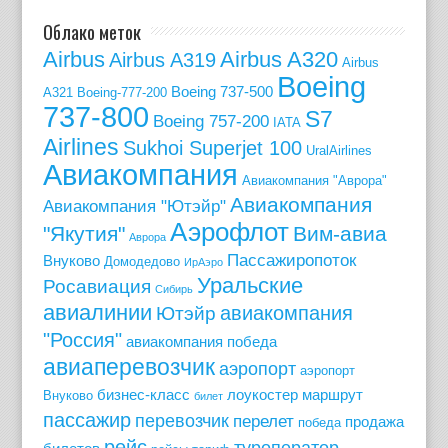
Облако меток
Airbus
Airbus A320
Airbus A319
Airbus
Boeing
Boeing 737-500
A321
Boeing-777-200
737-800
S7
Boeing 757-200
IATA
Airlines
Sukhoi Superjet 100
UralAirlines
Авиакомпания
Авиакомпания "Аврора"
Авиакомпания
Авиакомпания "Ютэйр"
Аэрофлот
"Якутия"
Вим-авиа
Аврора
Пассажиропоток
Внуково
Домодедово
ИрАэро
Уральские
Росавиация
Сибирь
авиалинии
авиакомпания
Ютэйр
"Россия"
авиакомпания победа
авиаперевозчик
аэропорт
аэропорт
бизнес-класс
лоукостер
маршрут
Внуково
билет
пассажир
перевозчик
перелет
продажа
победа
рейс
туроператор