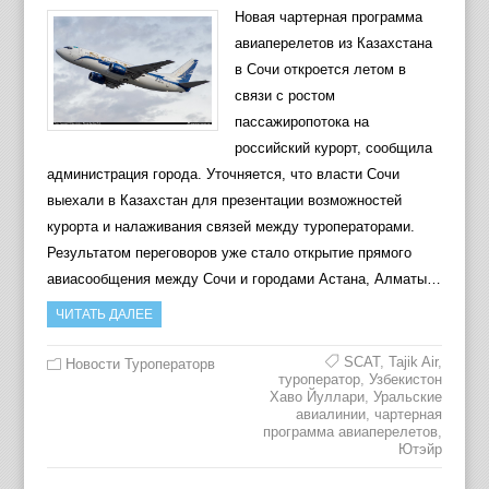
Новая чартерная программа
авиаперелетов из Казахстана
в Сочи откроется летом в
связи с ростом
пассажиропотока на
российский курорт, сообщила
администрация города. Уточняется, что власти Сочи
выехали в Казахстан для презентации возможностей
курорта и налаживания связей между туроператорами.
Результатом переговоров уже стало открытие прямого
авиасообщения между Сочи и городами Астана, Алматы…
ЧИТАТЬ ДАЛЕЕ
SCAT
,
Tajik Air
,
Новости Туроператорв
туроператор
,
Узбекистон
Хаво Йуллари
,
Уральские
авиалинии
,
чартерная
программа авиаперелетов
,
Ютэйр