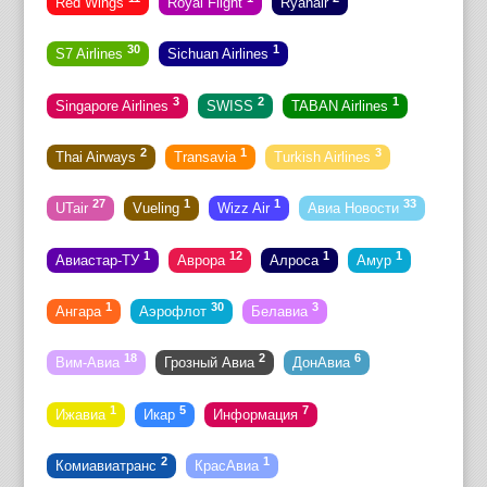
Red Wings
Royal Flight
Ryanair
30
1
S7 Airlines
Sichuan Airlines
3
2
1
Singapore Airlines
SWISS
TABAN Airlines
2
1
3
Thai Airways
Transavia
Turkish Airlines
27
1
1
33
UTair
Vueling
Wizz Air
Авиа Новости
1
12
1
1
Авиастар-ТУ
Аврора
Алроса
Амур
1
30
3
Ангара
Аэрофлот
Белавиа
18
2
6
Вим-Авиа
Грозный Авиа
ДонАвиа
1
5
7
Ижавиа
Икар
Информация
2
1
Комиавиатранс
КрасАвиа