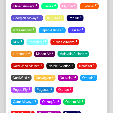
4
4
2
2
Etihad Airways
Finnair
Fly one
Flydubai
1
3
1
Georgian Airways
IRAERO
Iran Air
1
1
1
Israir Airlines
Japan Airlines
Jeju Air
1
1
1
KLM
Korean Air
Kuwait Airways
3
2
1
Lufthansa
Mahan Air
Malaysia Airlines
3
1
4
Nord Wind Airlines
Nordic Aviation
NordStar
2
1
2
4
NordWind
Norwegian
Nouvelair
Orenair
3
1
2
Pegas Fly
Pegasus
Qantas
4
1
1
Qatar Airways
Qazaq Air
Qeshm Air
11
1
2