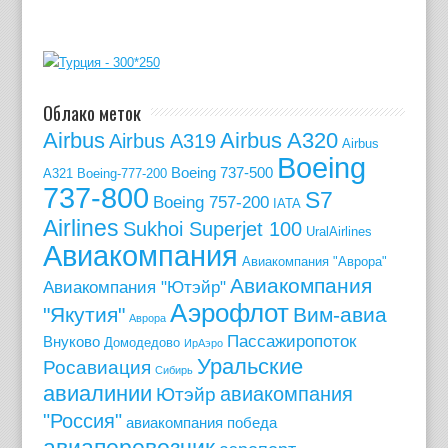
Облако меток
Airbus
Airbus A320
Airbus A319
Airbus
Boeing
Boeing 737-500
A321
Boeing-777-200
737-800
S7
Boeing 757-200
IATA
Airlines
Sukhoi Superjet 100
UralAirlines
Авиакомпания
Авиакомпания "Аврора"
Авиакомпания
Авиакомпания "Ютэйр"
Аэрофлот
"Якутия"
Вим-авиа
Аврора
Пассажиропоток
Внуково
Домодедово
ИрАэро
Уральские
Росавиация
Сибирь
авиалинии
авиакомпания
Ютэйр
"Россия"
авиакомпания победа
авиаперевозчик