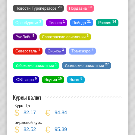
23
10
Новости Туроператорв
Нордавиа
3
1
21
34
Оренбуржье
Пионер
Победа
Россия
5
3
РусЛайн
Саратовские авиалинии
1
3
4
Северсталь
Сибирь
Трансаэро
1
27
Узбекские авиалинии
Уральские авиалинии
5
15
5
ЮВТ аэро
Якутия
Ямал
Курсы валют
Курс ЦБ
$
€
82.17
94.84
Биржевой курс
$
€
82.52
95.39