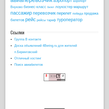
аэропорт
аэропорт
бизнес-класс
лоукостер
маршрут
Внуково
билет
пассажир
перевозчик
перелет
продажа
победа
рейс
туроператор
билетов
рейсы
тариф
Ссылки
Группа В контакте
Доска объявлений 4Bering.ru для жителей
п.Беринговский
Отличный хостинг
Поиск авиабилетов