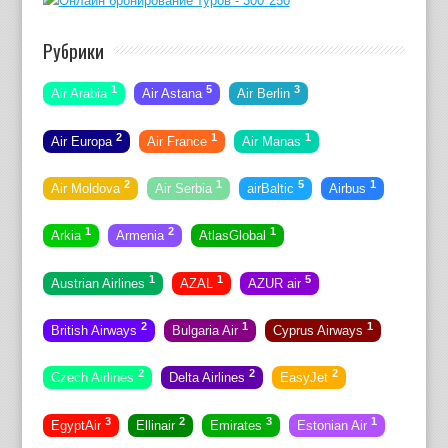
Рубрики
1
5
3
Air Arabia
Air Astana
Air Berlin
2
1
1
Air Europa
Air France
Air Manas
2
1
5
1
Air Moldova
Air Serbia
airBaltic
Airbus
1
2
1
Arkia
Armenia
AtlasGlobal
1
1
5
Austrian Airlines
AZAL
AZUR air
2
1
1
British Airways
Bulgaria Air
Cyprus Airways
2
2
2
Czech Airlines
Delta Airlines
EasyJet
3
2
3
1
EgyptAir
Ellinair
Emirates
Estonian Air