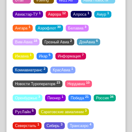
UTair
Vueling
Wizz Air
Авиа Новости
1
12
1
1
Авиастар-ТУ
Аврора
Алроса
Амур
1
30
3
Ангара
Аэрофлот
Белавиа
18
2
6
Вим-Авиа
Грозный Авиа
ДонАвиа
1
5
7
Ижавиа
Икар
Информация
2
1
Комиавиатранс
КрасАвиа
23
10
Новости Туроператорв
Нордавиа
3
1
21
34
Оренбуржье
Пионер
Победа
Россия
5
3
РусЛайн
Саратовские авиалинии
1
3
4
Северсталь
Сибирь
Трансаэро