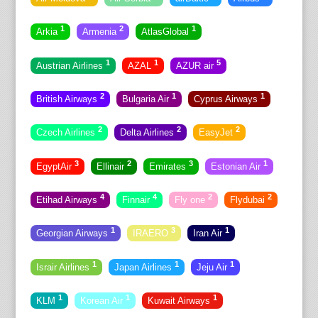
1
2
1
Arkia
Armenia
AtlasGlobal
1
1
5
Austrian Airlines
AZAL
AZUR air
2
1
1
British Airways
Bulgaria Air
Cyprus Airways
2
2
2
Czech Airlines
Delta Airlines
EasyJet
3
2
3
1
EgyptAir
Ellinair
Emirates
Estonian Air
4
4
2
2
Etihad Airways
Finnair
Fly one
Flydubai
1
3
1
Georgian Airways
IRAERO
Iran Air
1
1
1
Israir Airlines
Japan Airlines
Jeju Air
1
1
1
KLM
Korean Air
Kuwait Airways