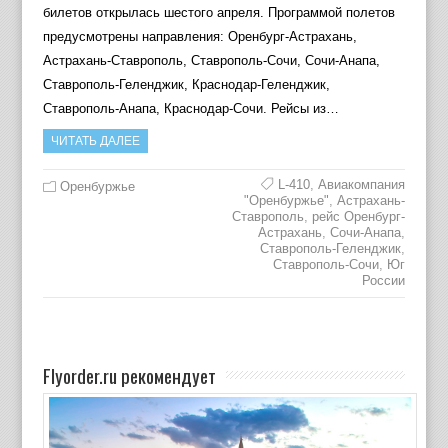
билетов открылась шестого апреля. Программой полетов
предусмотрены направления: Оренбург-Астрахань,
Астрахань-Ставрополь, Ставрополь-Сочи, Сочи-Анапа,
Ставрополь-Геленджик, Краснодар-Геленджик,
Ставрополь-Анапа, Краснодар-Сочи. Рейсы из…
ЧИТАТЬ ДАЛЕЕ
L-410
,
Авиакомпания
Оренбуржье
"Оренбуржье"
,
Астрахань-
Ставрополь
,
рейс Оренбург-
Астрахань
,
Сочи-Анапа
,
Ставрополь-Геленджик
,
Ставрополь-Сочи
,
Юг
России
Flyorder.ru рекомендует