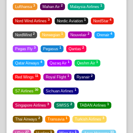
3
2
1
Lufthansa
Mahan Air
Malaysia Airlines
3
1
4
Nord Wind Airlines
Nordic Aviation
NordStar
2
1
2
4
NordWind
Norwegian
Nouvelair
Orenair
3
1
2
Pegas Fly
Pegasus
Qantas
4
1
1
Qatar Airways
Qazaq Air
Qeshm Air
11
1
2
Red Wings
Royal Flight
Ryanair
30
1
S7 Airlines
Sichuan Airlines
3
2
1
Singapore Airlines
SWISS
TABAN Airlines
2
1
3
Thai Airways
Transavia
Turkish Airlines
27
1
1
33