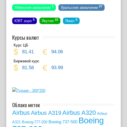
1
27
Узбекские авиалинии
Уральские авиалинии
5
15
5
ЮВТ аэро
Якутия
Ямал
Курсы валют
Курс ЦБ
$
€
81.41
94.06
Биржевой курс
$
€
81.58
93.99
Облако меток
Airbus
Airbus A320
Airbus A319
Airbus
Boeing
Boeing 737-500
A321
Boeing-777-200