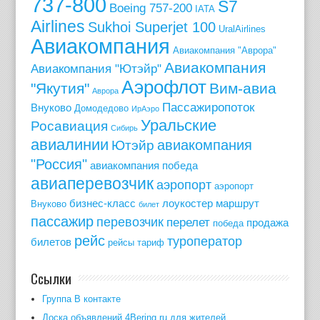
737-800
S7
Boeing 757-200
IATA
Airlines
Sukhoi Superjet 100
UralAirlines
Авиакомпания
Авиакомпания "Аврора"
Авиакомпания
Авиакомпания "Ютэйр"
Аэрофлот
"Якутия"
Вим-авиа
Аврора
Пассажиропоток
Внуково
Домодедово
ИрАэро
Уральские
Росавиация
Сибирь
авиалинии
авиакомпания
Ютэйр
"Россия"
авиакомпания победа
авиаперевозчик
аэропорт
аэропорт
бизнес-класс
лоукостер
маршрут
Внуково
билет
пассажир
перевозчик
перелет
продажа
победа
рейс
туроператор
билетов
рейсы
тариф
Ссылки
Группа В контакте
Доска объявлений 4Bering.ru для жителей