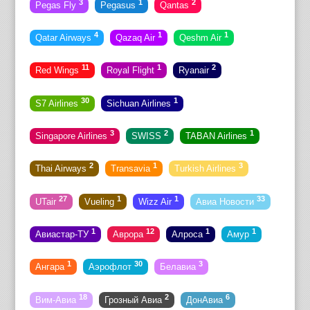
3
1
2
Pegas Fly
Pegasus
Qantas
4
1
1
Qatar Airways
Qazaq Air
Qeshm Air
11
1
2
Red Wings
Royal Flight
Ryanair
30
1
S7 Airlines
Sichuan Airlines
3
2
1
Singapore Airlines
SWISS
TABAN Airlines
2
1
3
Thai Airways
Transavia
Turkish Airlines
27
1
1
33
UTair
Vueling
Wizz Air
Авиа Новости
1
12
1
1
Авиастар-ТУ
Аврора
Алроса
Амур
1
30
3
Ангара
Аэрофлот
Белавиа
18
2
6
Вим-Авиа
Грозный Авиа
ДонАвиа