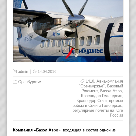
admin
14.04.2016
L410
,
Авиакомпания
Оренбуржье
"Оренбуржье"
,
Базовый
Элемент
,
Базэл Аэро
,
Краснодар-Геленджик
,
Краснодар-Сочи
,
прямые
рейсы в Сочи и Геленджик
,
регулярные полеты на Юге
России
Компания «Базэл Аэро»
, входящая в состав одной из