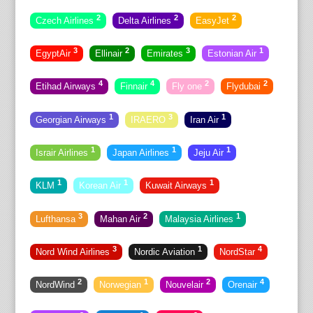
2
2
2
Czech Airlines
Delta Airlines
EasyJet
3
2
3
1
EgyptAir
Ellinair
Emirates
Estonian Air
4
4
2
2
Etihad Airways
Finnair
Fly one
Flydubai
1
3
1
Georgian Airways
IRAERO
Iran Air
1
1
1
Israir Airlines
Japan Airlines
Jeju Air
1
1
1
KLM
Korean Air
Kuwait Airways
3
2
1
Lufthansa
Mahan Air
Malaysia Airlines
3
1
4
Nord Wind Airlines
Nordic Aviation
NordStar
2
1
2
4
NordWind
Norwegian
Nouvelair
Orenair