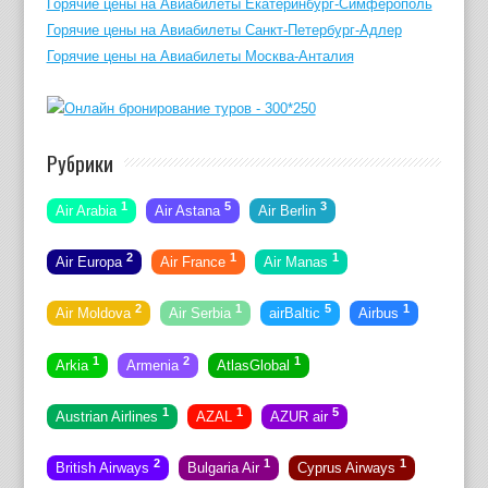
Горячие цены на Авиабилеты Екатеринбург-Симферополь
Горячие цены на Авиабилеты Санкт-Петербург-Адлер
Горячие цены на Авиабилеты Москва-Анталия
Рубрики
1
5
3
Air Arabia
Air Astana
Air Berlin
2
1
1
Air Europa
Air France
Air Manas
2
1
5
1
Air Moldova
Air Serbia
airBaltic
Airbus
1
2
1
Arkia
Armenia
AtlasGlobal
1
1
5
Austrian Airlines
AZAL
AZUR air
2
1
1
British Airways
Bulgaria Air
Cyprus Airways