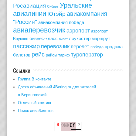
Уральские
Росавиация
Сибирь
авиалинии
авиакомпания
Ютэйр
"Россия"
авиакомпания победа
авиаперевозчик
аэропорт
аэропорт
бизнес-класс
лоукостер
маршрут
Внуково
билет
пассажир
перевозчик
перелет
продажа
победа
рейс
туроператор
билетов
рейсы
тариф
Ссылки
Группа В контакте
Доска объявлений 4Bering.ru для жителей
п.Беринговский
Отличный хостинг
Поиск авиабилетов