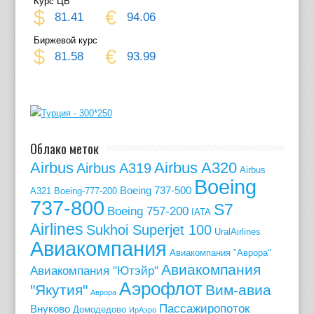
Курс ЦБ
$
€
81.41
94.06
Биржевой курс
$
€
81.58
93.99
Облако меток
Airbus
Airbus A320
Airbus A319
Airbus
Boeing
Boeing 737-500
A321
Boeing-777-200
737-800
S7
Boeing 757-200
IATA
Airlines
Sukhoi Superjet 100
UralAirlines
Авиакомпания
Авиакомпания "Аврора"
Авиакомпания
Авиакомпания "Ютэйр"
Аэрофлот
"Якутия"
Вим-авиа
Аврора
Пассажиропоток
Внуково
Домодедово
ИрАэро