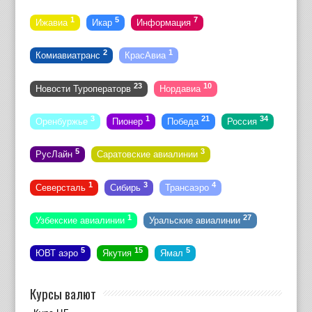
1
5
7
Ижавиа
Икар
Информация
2
1
Комиавиатранс
КрасАвиа
23
10
Новости Туроператорв
Нордавиа
3
1
21
34
Оренбуржье
Пионер
Победа
Россия
5
3
РусЛайн
Саратовские авиалинии
1
3
4
Северсталь
Сибирь
Трансаэро
1
27
Узбекские авиалинии
Уральские авиалинии
5
15
5
ЮВТ аэро
Якутия
Ямал
Курсы валют